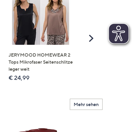
Scroll
Right
JERYMOOD HOMEWEAR 2
LITTLE ROSE 5 Maxislip
Tops Mikrofaser Seitenschlitze
Mikrofaser 3x Stickereide
leger weit
2x uni
€ 24,99
€ 49,99
Mehr sehen