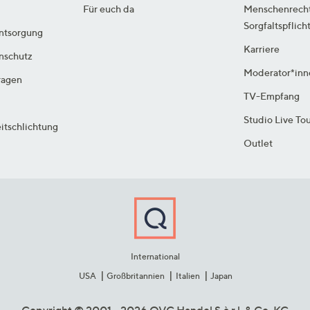
Für euch da
Menschenrech
Sorgfaltspflich
ntsorgung
Karriere
enschutz
Moderator*inn
ragen
TV-Empfang
Studio Live To
itschlichtung
Outlet
International
USA
Großbritannien
Italien
Japan
Copyright © 2001 - 2026 QVC Handel S.à r.l. & Co. KG