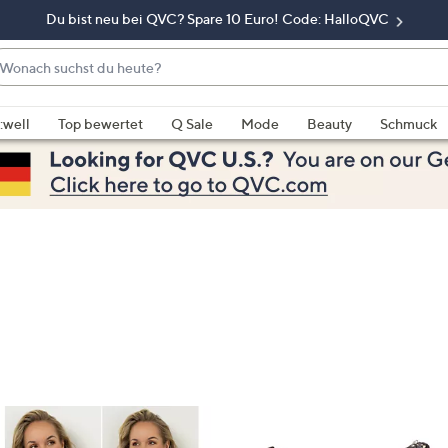
Du bist neu bei QVC? Spare 10 Euro! Code: HalloQVC
onach
chst
enn
u
rschläge
:well
Top bewertet
Q Sale
Mode
Beauty
Schmuck
eute?
rfügbar
nd,
erwenden
e
e
eiltasten
ach
ben
nd
ach
nten
der
ischen