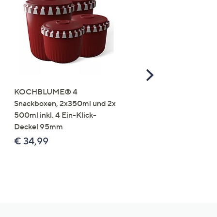
Scroll
Right
KOCHBLUME® 4
you:ly Pure Protein Limo
Snackboxen, 2x350ml und 2x
Lysin 575g für 25 Portio
500ml inkl. 4 Ein-Klick-
€ 49,99
Deckel 95mm
€ 86,94 /1 kg
€ 34,99