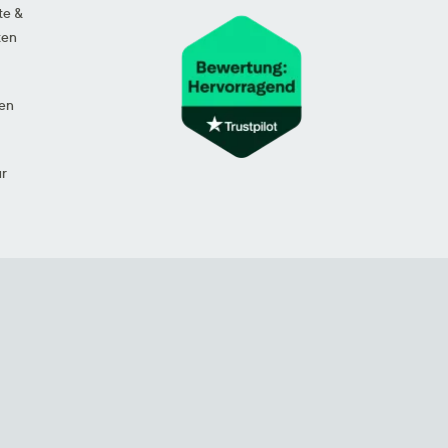
te &
ten
en
ur