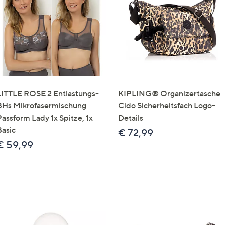
e
f
ouch-
eräten
ach
nks
zw.
chts,
LITTLE ROSE 2 Entlastungs-
KIPLING® Organizertasche
m
BHs Mikrofasermischung
Cido Sicherheitsfach Logo-
ese
Passform Lady 1x Spitze, 1x
Details
zuzeigen.
Basic
€ 72,99
€ 59,99