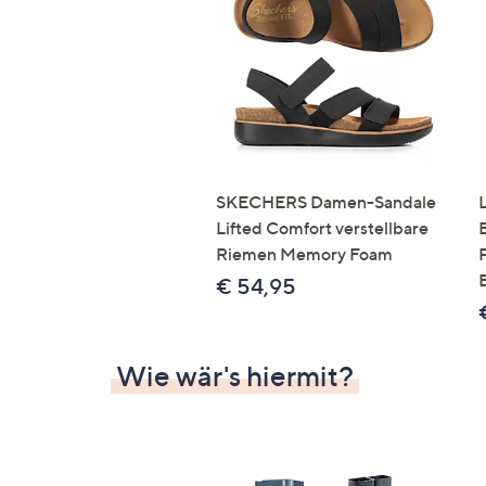
Si
au
T
G
n
li
b
re
SKECHERS Damen-Sandale
u
Lifted Comfort verstellbare
di
Riemen Memory Foam
an
€ 54,95
Wie wär's hiermit?