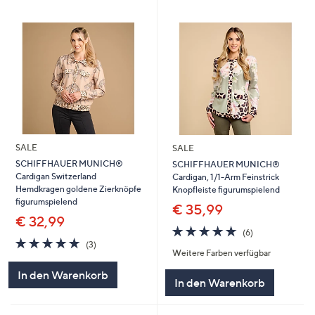
SALE
SALE
SCHIFFHAUER MUNICH®
SCHIFFHAUER MUNICH®
Cardigan Switzerland
Cardigan, 1/1-Arm Feinstrick
Hemdkragen goldene Zierknöpfe
Knopfleiste figurumspielend
figurumspielend
€ 35,99
€ 32,99
4.7
6
(6)
5.0
3
von
Bewertungen
(3)
Weitere Farben verfügbar
von
Bewertungen
5
5
In den Warenkorb
In den Warenkorb