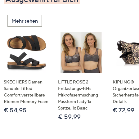
Mehr sehen
SKECHERS Damen-
LITTLE ROSE 2
KIPLING®
Sandale Lifted
Entlastungs-BHs
Organizertas
Comfort verstellbare
Mikrofasermischung
Sicherheitsf
Riemen Memory Foam
Passform Lady 1x
Details
Spitze, 1x Basic
€ 54,95
€ 72,99
€ 59,99