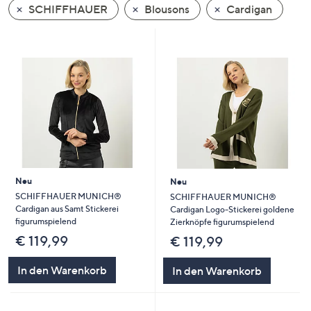
SCHIFFHAUER
Blousons
Cardigan
oder
wischen
Sie
auf
Touch-
Geräten
nach
links
bzw.
rechts,
um
Neu
Neu
diese
SCHIFFHAUER MUNICH®
SCHIFFHAUER MUNICH®
Cardigan aus Samt Stickerei
Cardigan Logo-Stickerei goldene
anzuzeigen.
figurumspielend
Zierknöpfe figurumspielend
€ 119,99
€ 119,99
In den Warenkorb
In den Warenkorb