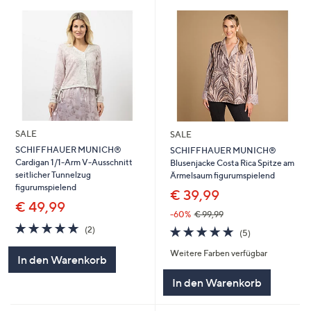
SALE
SALE
SCHIFFHAUER MUNICH®
SCHIFFHAUER MUNICH®
Cardigan 1/1-Arm V-Ausschnitt
Blusenjacke Costa Rica Spitze am
seitlicher Tunnelzug
Ärmelsaum figurumspielend
figurumspielend
€ 39,99
€ 49,99
-60%
€ 99,99
5.0
2
5.0
5
(2)
(5)
von
Bewertungen
von
Bewertungen
5
Weitere Farben verfügbar
5
In den Warenkorb
In den Warenkorb