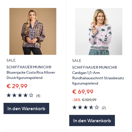
SALE
SALE
SCHIFFHAUER MUNICH®
SCHIFFHAUER MUNICH®
Blusenjacke Costa Rica Allover
Cardigan 1/1-Arm
Druck figurumspielend
Rundhalsausschnitt Strassbesatz
figurumspielend
€ 29,99
€ 69,99
3.8
4
(4)
von
Bewertungen
-36%
€ 109,99
5
3.5
2
(2)
In den Warenkorb
von
Bewertungen
5
In den Warenkorb