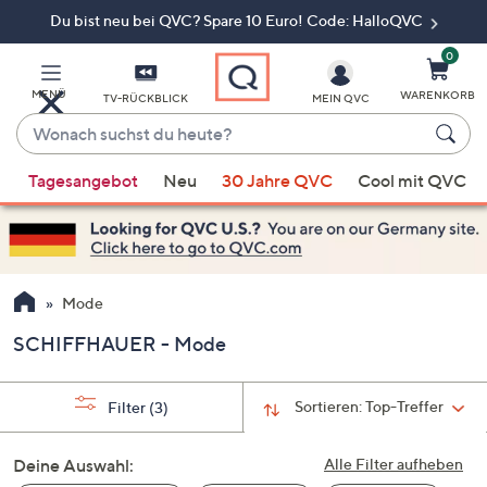
Du bist neu bei QVC? Spare 10 Euro! Code: HalloQVC
Zum
Hauptinhalt
springen
0
MENÜ
WARENKORB
TV-RÜCKBLICK
MEIN QVC
Wonach
suchst
Wenn
du
Tagesangebot
Neu
30 Jahre QVC
Cool mit QVC
Vorschläge
heute?
verfügbar
sind,
verwenden
Sie
Mode
die
SCHIFFHAUER - Mode
Pfeiltasten
nach
oben
Sortieren:
Top-Treffer
Filter
(3)
und
nach
Deine Auswahl:
Alle Filter aufheben
unten