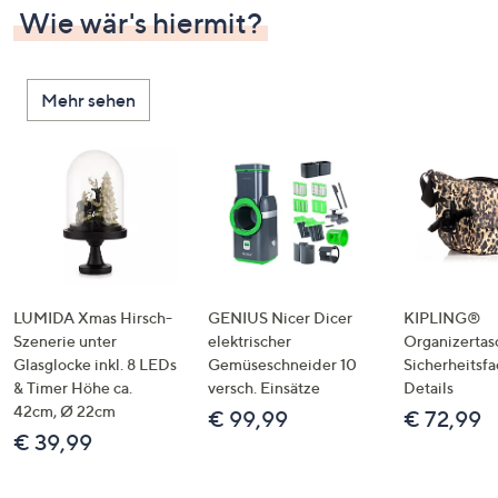
Wie wär's hiermit?
Mehr sehen
LUMIDA Xmas Hirsch-
GENIUS Nicer Dicer
KIPLING®
Szenerie unter
elektrischer
Organizertas
Glasglocke inkl. 8 LEDs
Gemüseschneider 10
Sicherheitsf
& Timer Höhe ca.
versch. Einsätze
Details
42cm, Ø 22cm
€ 99,99
€ 72,99
€ 39,99