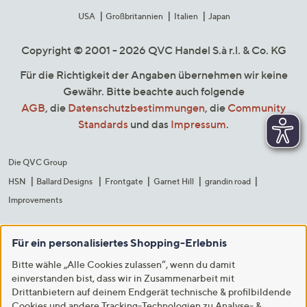
USA
Großbritannien
Italien
Japan
Copyright © 2001 - 2026 QVC Handel S.à r.l. & Co. KG
Für die Richtigkeit der Angaben übernehmen wir keine
Gewähr. Bitte beachte auch folgende
AGB
, die
Datenschutzbestimmungen
, die
Community
Standards
und das
Impressum
.
Die QVC Group
HSN
Ballard Designs
Frontgate
Garnet Hill
grandin road
Improvements
Für ein personalisiertes Shopping-Erlebnis
Bitte wähle „Alle Cookies zulassen“, wenn du damit
einverstanden bist, dass wir in Zusammenarbeit mit
Drittanbietern auf deinem Endgerät technische & profilbildende
Cookies und andere Tracking-Technologien zu Analyse- &