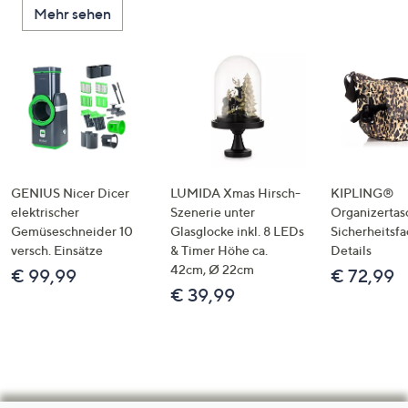
Mehr sehen
GENIUS Nicer Dicer
LUMIDA Xmas Hirsch-
KIPLING®
elektrischer
Szenerie unter
Organizertas
Gemüseschneider 10
Glasglocke inkl. 8 LEDs
Sicherheitsf
versch. Einsätze
& Timer Höhe ca.
Details
42cm, Ø 22cm
€ 99,99
€ 72,99
€ 39,99