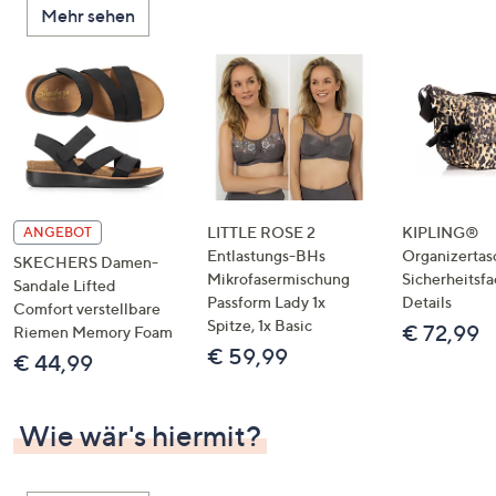
Mehr sehen
unten
oder
wischen
Sie
auf
Touch-
Geräten
nach
links
LITTLE ROSE 2
KIPLING®
ANGEBOT
bzw.
Entlastungs-BHs
Organizertas
SKECHERS Damen-
Mikrofasermischung
Sicherheitsf
rechts,
Sandale Lifted
Passform Lady 1x
Details
um
Comfort verstellbare
Spitze, 1x Basic
€ 72,99
Riemen Memory Foam
diese
€ 59,99
€ 44,99
anzuzeigen.
Wie wär's hiermit?