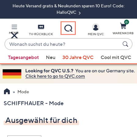
Heute Versand gratis & Neukunden sparen 10 Euro! Code:
Zum
Hauptinhalt
HalloQVC
springen
0
MENÜ
WARENKORB
TV-RÜCKBLICK
MEIN QVC
Wonach
suchst
Wenn
du
Tagesangebot
Neu
30 Jahre QVC
Cool mit QVC
Vorschläge
heute?
verfügbar
sind,
verwenden
Sie
Mode
die
SCHIFFHAUER - Mode
Pfeiltasten
nach
Ausgewählt für dich
oben
und
nach