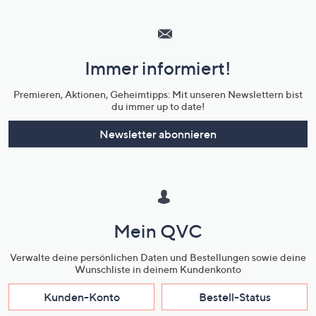
Hilfeseiten,
Service
und
Immer informiert!
Unternehmensinformationen
Premieren, Aktionen, Geheimtipps: Mit unseren Newslettern bist
du immer up to date!
Newsletter abonnieren
Mein QVC
Verwalte deine persönlichen Daten und Bestellungen sowie deine
Wunschliste in deinem Kundenkonto
Kunden-Konto
Bestell-Status