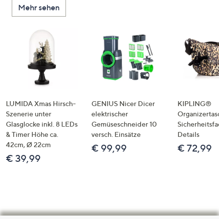
Mehr sehen
LUMIDA Xmas Hirsch-
GENIUS Nicer Dicer
KIPLING®
Szenerie unter
elektrischer
Organizertas
Glasglocke inkl. 8 LEDs
Gemüseschneider 10
Sicherheitsf
& Timer Höhe ca.
versch. Einsätze
Details
42cm, Ø 22cm
€ 99,99
€ 72,99
€ 39,99