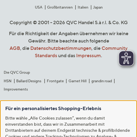
USA
Großbritannien
Italien
Japan
Copyright © 2001 - 2026 QVC Handel S.à r.l. & Co. KG
Für die Richtigkeit der Angaben übernehmen wir keine
Gewähr. Bitte beachte auch folgende
AGB
, die
Datenschutzbestimmungen
, die
Community
Standards
und das
Impressum
.
Die QVC Group
HSN
Ballard Designs
Frontgate
Garnet Hill
grandin road
Improvements
Für ein personalisiertes Shopping-Erlebnis
Bitte wähle „Alle Cookies zulassen“, wenn du damit
einverstanden bist, dass wir in Zusammenarbeit mit
Drittanbietern auf deinem Endgerät technische & profilbildende
Cookies und andere Tracking-Technologien zu Analyse- &