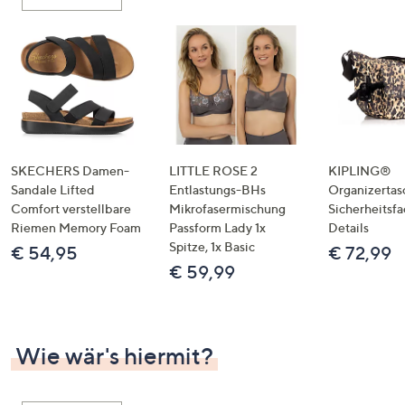
oder
wischen
Sie
auf
Touch-
Geräten
nach
links
SKECHERS Damen-
LITTLE ROSE 2
KIPLING®
bzw.
Sandale Lifted
Entlastungs-BHs
Organizertas
Comfort verstellbare
Mikrofasermischung
Sicherheitsf
rechts,
Riemen Memory Foam
Passform Lady 1x
Details
um
Spitze, 1x Basic
€ 54,95
€ 72,99
diese
€ 59,99
anzuzeigen.
Wie wär's hiermit?