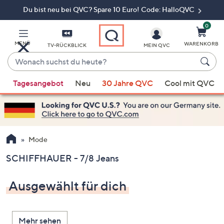
Du bist neu bei QVC? Spare 10 Euro! Code: HalloQVC
Zum
Hauptinhalt
springen
0
MENÜ
WARENKORB
TV-RÜCKBLICK
MEIN QVC
Wonach
suchst
Wenn
du
Tagesangebot
Neu
30 Jahre QVC
Cool mit QVC
Vorschläge
heute?
verfügbar
sind,
verwenden
Sie
Mode
die
SCHIFFHAUER - 7/8 Jeans
Pfeiltasten
nach
Ausgewählt für dich
oben
und
nach
Mehr sehen
unten