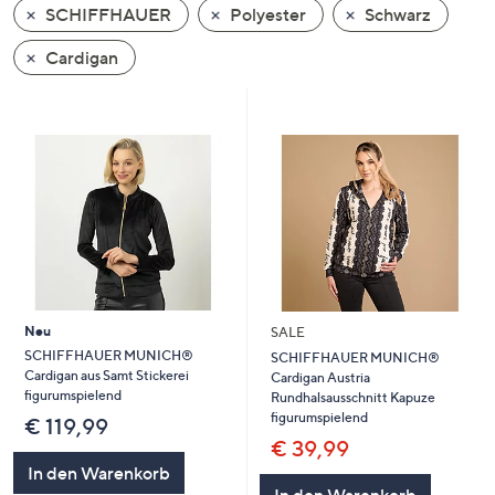
SCHIFFHAUER
Polyester
Schwarz
oder
wischen
Cardigan
Sie
auf
Touch-
Geräten
nach
links
bzw.
rechts,
um
diese
Neu
SALE
anzuzeigen.
SCHIFFHAUER MUNICH®
SCHIFFHAUER MUNICH®
Cardigan aus Samt Stickerei
Cardigan Austria
figurumspielend
Rundhalsausschnitt Kapuze
figurumspielend
€ 119,99
€ 39,99
In den Warenkorb