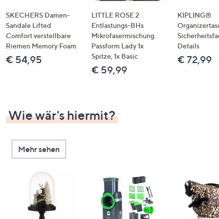
SKECHERS Damen-
LITTLE ROSE 2
KIPLING®
Sandale Lifted
Entlastungs-BHs
Organizertas
Comfort verstellbare
Mikrofasermischung
Sicherheitsf
Riemen Memory Foam
Passform Lady 1x
Details
Spitze, 1x Basic
€ 54,95
€ 72,99
€ 59,99
Wie wär's hiermit?
Mehr sehen