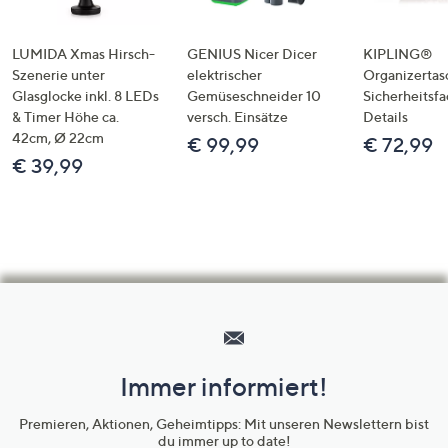
LUMIDA Xmas Hirsch-
GENIUS Nicer Dicer
KIPLING®
Szenerie unter
elektrischer
Organizertas
Glasglocke inkl. 8 LEDs
Gemüseschneider 10
Sicherheitsf
& Timer Höhe ca.
versch. Einsätze
Details
42cm, Ø 22cm
€ 99,99
€ 72,99
€ 39,99
Hilfeseiten,
Service
und
Immer informiert!
Unternehmensinformationen
Premieren, Aktionen, Geheimtipps: Mit unseren Newslettern bist
du immer up to date!