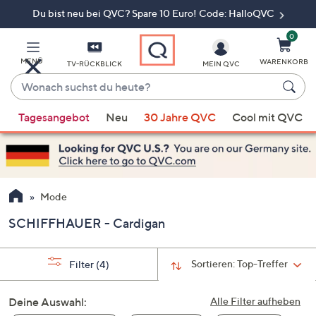
Du bist neu bei QVC? Spare 10 Euro! Code: HalloQVC
Zum
Hauptinhalt
springen
0
MENÜ
WARENKORB
TV-RÜCKBLICK
MEIN QVC
Wonach
suchst
Wenn
du
Tagesangebot
Neu
30 Jahre QVC
Cool mit QVC
Vorschläge
heute?
verfügbar
sind,
verwenden
Sie
Mode
die
SCHIFFHAUER - Cardigan
Pfeiltasten
nach
oben
Sortieren:
Top-Treffer
Filter
(4)
und
nach
Deine Auswahl:
Alle Filter aufheben
unten