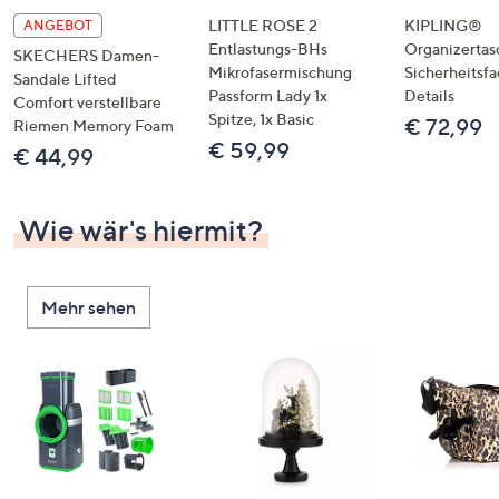
LITTLE ROSE 2
KIPLING®
ANGEBOT
Entlastungs-BHs
Organizertas
SKECHERS Damen-
Mikrofasermischung
Sicherheitsf
Sandale Lifted
Passform Lady 1x
Details
Comfort verstellbare
Spitze, 1x Basic
€ 72,99
Riemen Memory Foam
€ 59,99
€ 44,99
Wie wär's hiermit?
Mehr sehen