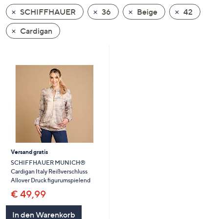
unten
SCHIFFHAUER
36
Beige
42
oder
wischen
Cardigan
Sie
auf
Touch-
Geräten
nach
links
bzw.
rechts,
um
diese
Versand gratis
anzuzeigen.
SCHIFFHAUER MUNICH®
Cardigan Italy Reißverschluss
Allover Druck figurumspielend
€ 49,99
In den Warenkorb