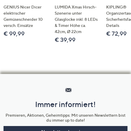
GENIUS Nicer Dicer
LUMIDA Xmas Hirsch-
KIPLING®
elektrischer
Szenerie unter
Organizertas
Gemüseschneider 10
Glasglocke inkl. 8 LEDs
Sicherheitsf
versch. Einsätze
& Timer Höhe ca.
Details
42cm, Ø 22cm
€ 99,99
€ 72,99
€ 39,99
Hilfeseiten,
Service
und
Immer informiert!
Unternehmensinformationen
Premieren, Aktionen, Geheimtipps: Mit unseren Newslettern bist
du immer up to date!