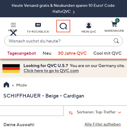
Heute Versand gratis & Neukunden sparen 10 Euro! Code:
Zum
Hauptinhalt
HalloQVC
springen
0
MENÜ
WARENKORB
TV-RÜCKBLICK
MEIN QVC
Wonach
suchst
Wenn
du
Tagesangebot
Neu
30 Jahre QVC
Cool mit QVC
Vorschläge
heute?
verfügbar
sind,
verwenden
Sie
Mode
die
SCHIFFHAUER - Beige - Cardigan
Pfeiltasten
nach
oben
Sortieren:
Top-Treffer
und
Deine Auswahl:
nach
Alle Filter aufheben