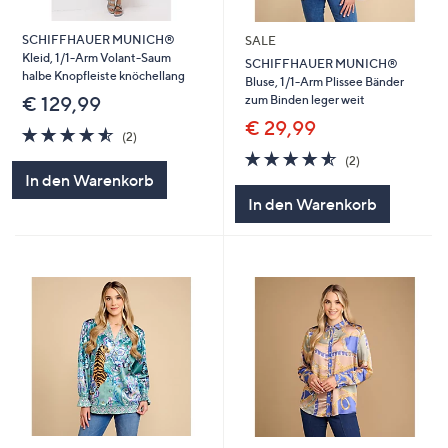
SCHIFFHAUER MUNICH®
SALE
Kleid, 1/1-Arm Volant-Saum
SCHIFFHAUER MUNICH®
halbe Knopfleiste knöchellang
Bluse, 1/1-Arm Plissee Bänder
zum Binden leger weit
€ 129,99
€ 29,99
4.5
2
(2)
von
Bewertungen
4.5
2
(2)
5
von
Bewertungen
In den Warenkorb
5
In den Warenkorb