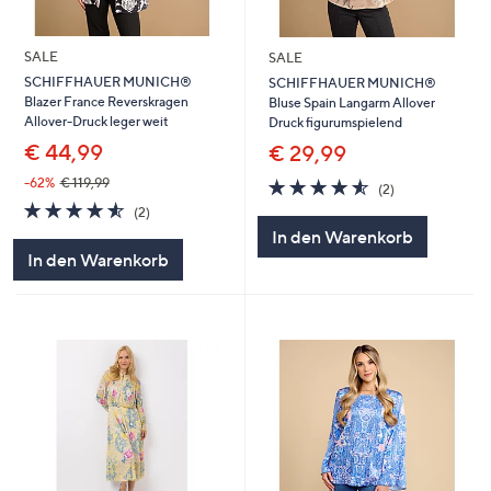
SALE
SALE
SCHIFFHAUER MUNICH®
SCHIFFHAUER MUNICH®
Blazer France Reverskragen
Bluse Spain Langarm Allover
Allover-Druck leger weit
Druck figurumspielend
€ 44,99
€ 29,99
4.5
2
-62%
€ 119,99
(2)
von
Bewertungen
4.5
2
(2)
5
von
Bewertungen
In den Warenkorb
5
In den Warenkorb