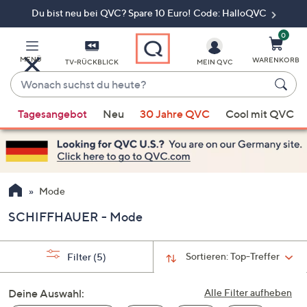
Du bist neu bei QVC? Spare 10 Euro! Code: HalloQVC
Zum
Hauptinhalt
springen
0
MENÜ
WARENKORB
TV-RÜCKBLICK
MEIN QVC
Wonach
suchst
Wenn
du
Tagesangebot
Neu
30 Jahre QVC
Cool mit QVC
Vorschläge
heute?
verfügbar
sind,
verwenden
Sie
Mode
die
SCHIFFHAUER - Mode
Pfeiltasten
nach
oben
Sortieren:
Top-Treffer
Filter
(5)
und
nach
Deine Auswahl:
Alle Filter aufheben
unten