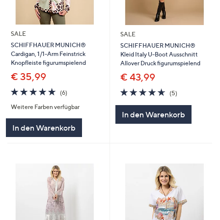
SALE
SALE
SCHIFFHAUER MUNICH®
SCHIFFHAUER MUNICH®
Cardigan, 1/1-Arm Feinstrick
Kleid Italy U-Boot Ausschnitt
Knopfleiste figurumspielend
Allover Druck figurumspielend
€ 35,99
€ 43,99
4.7
6
4.6
5
(6)
(5)
von
Bewertungen
von
Bewertungen
Weitere Farben verfügbar
5
5
In den Warenkorb
In den Warenkorb