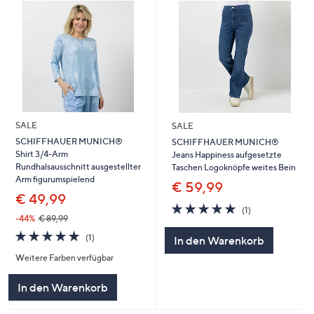
SALE
SALE
SCHIFFHAUER MUNICH®
SCHIFFHAUER MUNICH®
Shirt 3/4-Arm
Jeans Happiness aufgesetzte
Rundhalsausschnitt ausgestellter
Taschen Logoknöpfe weites Bein
Arm figurumspielend
€ 59,99
€ 49,99
5.0
1
(1)
von
Bewertungen
-44%
€ 89,99
5
5.0
1
(1)
In den Warenkorb
von
Bewertungen
Weitere Farben verfügbar
5
In den Warenkorb