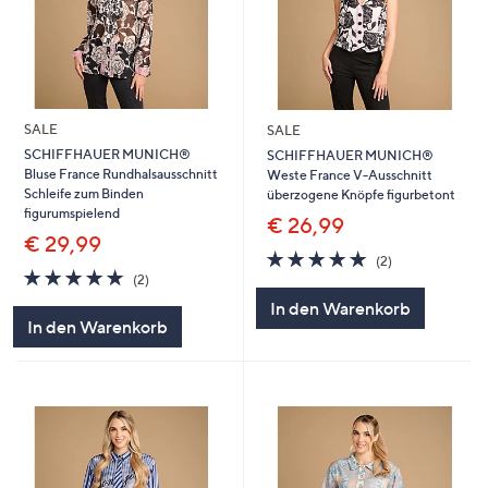
SALE
SALE
SCHIFFHAUER MUNICH®
SCHIFFHAUER MUNICH®
Bluse France Rundhalsausschnitt
Weste France V-Ausschnitt
Schleife zum Binden
überzogene Knöpfe figurbetont
figurumspielend
€ 26,99
€ 29,99
5.0
2
(2)
5.0
2
von
Bewertungen
(2)
von
Bewertungen
5
In den Warenkorb
5
In den Warenkorb