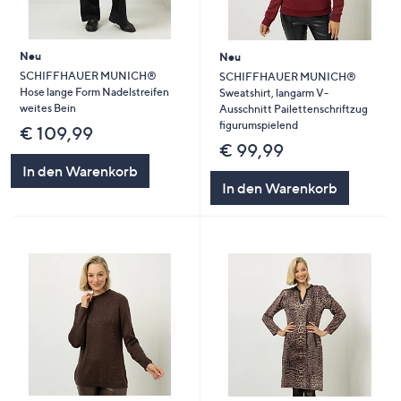
Neu
Neu
SCHIFFHAUER MUNICH®
SCHIFFHAUER MUNICH®
Hose lange Form Nadelstreifen
Sweatshirt, langarm V-
weites Bein
Ausschnitt Pailettenschriftzug
figurumspielend
€ 109,99
€ 99,99
In den Warenkorb
In den Warenkorb