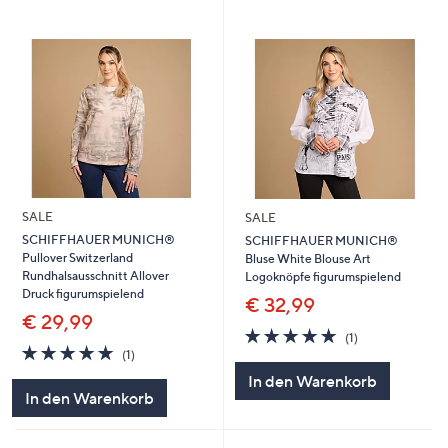
SALE
SALE
SCHIFFHAUER MUNICH®
SCHIFFHAUER MUNICH®
Pullover Switzerland
Bluse White Blouse Art
Rundhalsausschnitt Allover
Logoknöpfe figurumspielend
Druck figurumspielend
€ 32,99
€ 29,99
5.0
1
(1)
5.0
1
von
Bewertungen
(1)
von
Bewertungen
5
In den Warenkorb
5
In den Warenkorb