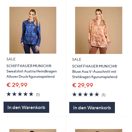
SALE
SALE
SCHIFFHAUER MUNICH®
SCHIFFHAUER MUNICH®
Sweatshirt Austria Hemdkragen
Bluse Asia V-Ausschnitt mit
Allover Druck figurumspielend
Stehkragen figurumspielend
€ 29,99
€ 29,99
5.0
1
5.0
1
(1)
(1)
von
Bewertungen
von
Bewertungen
5
5
In den Warenkorb
In den Warenkorb