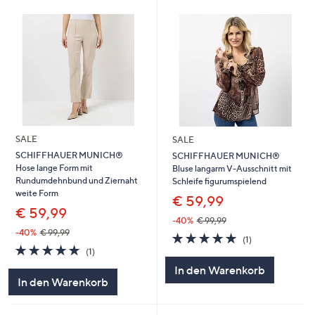
SALE
SALE
SCHIFFHAUER MUNICH®
SCHIFFHAUER MUNICH®
Hose lange Form mit
Bluse langarm V-Ausschnitt mit
Rundumdehnbund und Ziernaht
Schleife figurumspielend
weite Form
€ 59,99
€ 59,99
-40%
€ 99,99
-40%
€ 99,99
5.0
1
(1)
5.0
1
von
Bewertungen
(1)
von
Bewertungen
5
In den Warenkorb
5
In den Warenkorb