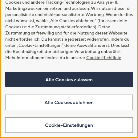
Cookies und andere Tracking-Technologien zu Analyse- &
SALE
SALE
Marketingzwecken einsetzen und auslesen. Wir nutzen diese für
SCHIFFHAUER MUNICH®
SCHIFFHAUER MUNICH®
personalisierte und nicht-personalisierte Werbung. Wenn du dies
Shirt Portugal
Jeans France Rundumdehnbund
nicht wünschst, wähle „Alle Cookies ablehnen“ (für essenzielle
Rundhalsausschnitt Allover
Eingrifftaschen weites Bein
Cookies ist die Zustimmung nicht erforderlich). Deine
Druck figurumspielend
€ 44,99
Zustimmung ist freiwillig und für die Nutzung dieser Webseite
€ 26,99
nicht erforderlich. Du kannst sie jederzeit widerrufen, indem du
4.3
3
(3)
4.3
3
von
Bewertungen
unter „Cookie-Einstellungen“ deine Auswahl änderst. Dies lässt
(3)
Weitere Farben verfügbar
von
Bewertungen
5
die Rechtmäßigkeit der bisherigen Verarbeitung unberührt.
5
Mehr Informationen findest du in unserer
Cookie-Richtlinie
.
In den Warenkorb
In den Warenkorb
Alle Cookies zulassen
Alle Cookies ablehnen
Cookie-Einstellungen