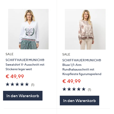
SALE
SALE
SCHIFFHAUER MUNICH®
SCHIFFHAUER MUNICH®
Sweatshirt V-Ausschnitt mit
Bluse 1/1-Arm
Stickerei leger weit
Rundhalsausschnitt mit
Knopfleiste figurumspielend
€ 49,99
€ 49,99
5.0
1
(1)
von
Bewertungen
5.0
1
(1)
5
von
Bewertungen
In den Warenkorb
5
In den Warenkorb