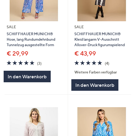
SALE
SALE
SCHIFFHAUER MUNICH®
SCHIFFHAUER MUNICH®
Hose, lang Rundumdehnbund
Kleid langarm V-Ausschnitt
Tunnelzug ausgestellte Form
Allover-Druck figurumspielend
€ 29,99
€ 43,99
5.0
3
4.8
4
(3)
(4)
von
Bewertungen
von
Bewertungen
Weitere Farben verfügbar
5
5
In den Warenkorb
In den Warenkorb