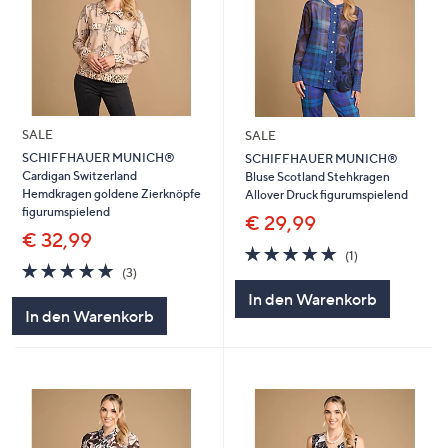
SALE
SALE
SCHIFFHAUER MUNICH®
SCHIFFHAUER MUNICH®
Cardigan Switzerland
Bluse Scotland Stehkragen
Hemdkragen goldene Zierknöpfe
Allover Druck figurumspielend
figurumspielend
€ 29,99
€ 32,99
5.0
1
(1)
5.0
3
von
Bewertungen
(3)
von
Bewertungen
5
In den Warenkorb
5
In den Warenkorb