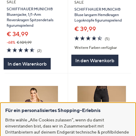
SALE
SALE
SCHIFFHAUER MUNICH®
SCHIFFHAUER MUNICH®
Blusenjacke, 1/1-Arm
Bluse langarm Hemdkragen
Reverskragen Spitzendetails
Logoknöpfe figurumspielend
figurumspielend
€ 39,99
€ 34,99
4.4
5
(5)
von
Bewertungen
-68%
€ 109,99
Weitere Farben verfügbar
5
4.5
2
(2)
von
Bewertungen
In den Warenkorb
5
In den Warenkorb
Für ein personalisiertes Shopping-Erlebnis
Bitte wähle „Alle Cookies zulassen“, wenn du damit
einverstanden bist, dass wir in Zusammenarbeit mit
Drittanbietern auf deinem Endgerät technische & profilbildende