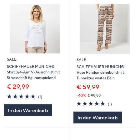
SALE
SALE
SCHIFFHAUER MUNICH®
SCHIFFHAUER MUNICH®
Shirt 3/4-Arm V-Ausschnitt mit
Hose Rundumdehnbund mit
Strassschrift figurumspielend
Tunnelzug weites Bein
€ 29,99
€ 59,99
5.0
1
-40%
€ 99,99
(1)
von
Bewertungen
5.0
1
(1)
5
von
Bewertungen
In den Warenkorb
5
In den Warenkorb