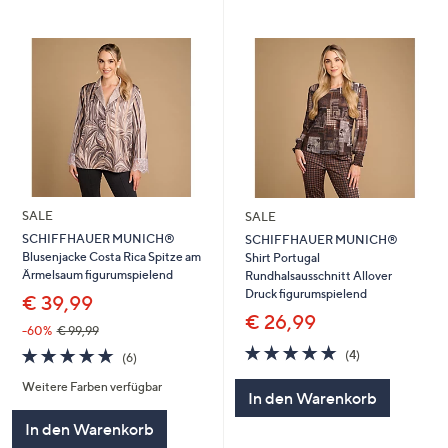
SALE
SALE
SCHIFFHAUER MUNICH®
SCHIFFHAUER MUNICH®
Blusenjacke Costa Rica Spitze am
Shirt Portugal
Ärmelsaum figurumspielend
Rundhalsausschnitt Allover
Druck figurumspielend
€ 39,99
€ 26,99
-60%
€ 99,99
5.0
4
5.0
6
(4)
(6)
von
Bewertungen
von
Bewertungen
5
Weitere Farben verfügbar
5
In den Warenkorb
In den Warenkorb