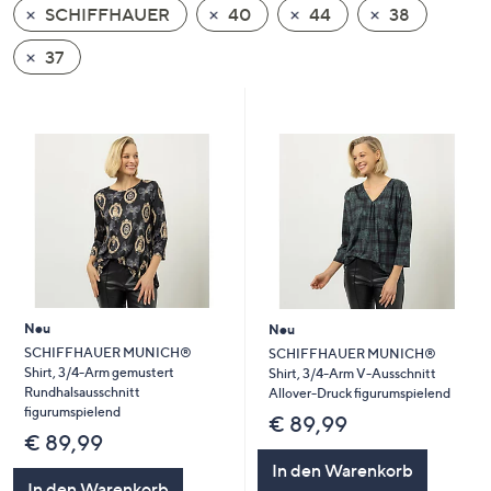
SCHIFFHAUER
40
44
38
oder
wischen
37
Sie
auf
Touch-
Geräten
nach
links
bzw.
rechts,
um
diese
Neu
Neu
anzuzeigen.
SCHIFFHAUER MUNICH®
SCHIFFHAUER MUNICH®
Shirt, 3/4-Arm gemustert
Shirt, 3/4-Arm V-Ausschnitt
Rundhalsausschnitt
Allover-Druck figurumspielend
figurumspielend
€ 89,99
€ 89,99
In den Warenkorb
In den Warenkorb