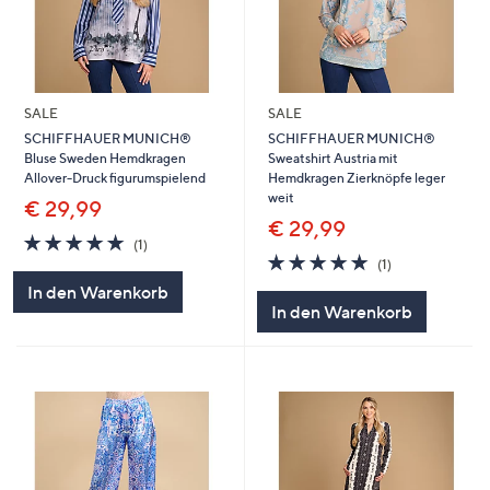
SALE
SALE
SCHIFFHAUER MUNICH®
SCHIFFHAUER MUNICH®
Bluse Sweden Hemdkragen
Sweatshirt Austria mit
Allover-Druck figurumspielend
Hemdkragen Zierknöpfe leger
weit
€ 29,99
€ 29,99
5.0
1
(1)
von
Bewertungen
5.0
1
(1)
5
von
Bewertungen
In den Warenkorb
5
In den Warenkorb