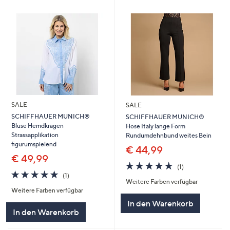
SALE
SALE
SCHIFFHAUER MUNICH®
SCHIFFHAUER MUNICH®
Bluse Hemdkragen
Hose Italy lange Form
Strassapplikation
Rundumdehnbund weites Bein
figurumspielend
€ 44,99
€ 49,99
5.0
1
(1)
5.0
1
von
Bewertungen
(1)
Weitere Farben verfügbar
von
Bewertungen
5
Weitere Farben verfügbar
5
In den Warenkorb
In den Warenkorb