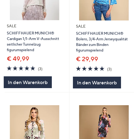
SALE
SALE
SCHIFFHAUER MUNICH®
SCHIFFHAUER MUNICH®
Cardigan 1/1-Arm V-Ausschnitt
Bolero, 3/4-Arm Jerseyqualität
seitlicher Tunnelzug
Bänder zum Binden
figurumspielend
figurumspielend
€ 49,99
€ 29,99
4.7
3
4.7
3
(3)
(3)
von
Bewertungen
von
Bewertungen
5
5
In den Warenkorb
In den Warenkorb