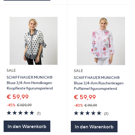
SALE
SALE
SCHIFFHAUER MUNICH®
SCHIFFHAUER MUNICH®
Bluse 3/4-Arm Hemdkragen
Bluse 3/4-Arm Rüschenkragen
Knopfleiste figurumspielend
Puffärmel figurumspielend
€ 59,99
€ 59,99
-45%
€ 109,99
-40%
€ 99,99
5.0
1
5.0
2
(1)
(2)
von
Bewertungen
von
Bewertungen
5
5
In den Warenkorb
In den Warenkorb