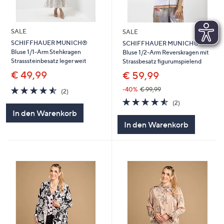
SALE
SALE
SCHIFFHAUER MUNICH®
SCHIFFHAUER MUNICH®
Bluse 1/1-Arm Stehkragen
Bluse 1/2-Arm Reverskragen mit
Strasssteinbesatz leger weit
Strassbesatz figurumspielend
€ 49,99
€ 59,99
4.5
2
-40%
€ 99,99
(2)
von
Bewertungen
4.5
2
(2)
5
von
Bewertungen
In den Warenkorb
5
In den Warenkorb