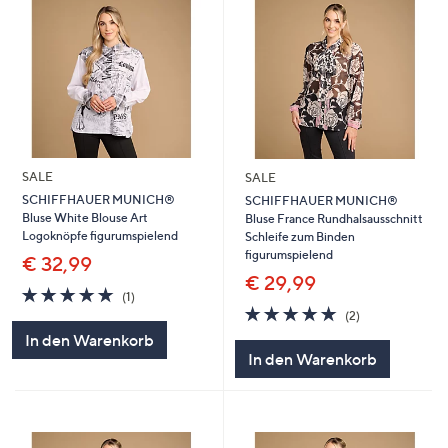
SALE
SALE
SCHIFFHAUER MUNICH®
SCHIFFHAUER MUNICH®
Bluse White Blouse Art
Bluse France Rundhalsausschnitt
Logoknöpfe figurumspielend
Schleife zum Binden
figurumspielend
€ 32,99
€ 29,99
5.0
1
(1)
von
Bewertungen
5.0
2
(2)
5
von
Bewertungen
In den Warenkorb
5
In den Warenkorb