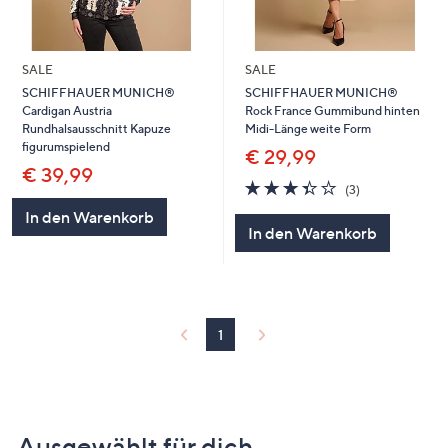
SALE
SALE
SCHIFFHAUER MUNICH®
SCHIFFHAUER MUNICH®
Cardigan Austria
Rock France Gummibund hinten
Rundhalsausschnitt Kapuze
Midi-Länge weite Form
figurumspielend
€ 29,99
€ 39,99
3.3
3
(3)
von
Bewertungen
In den Warenkorb
5
In den Warenkorb
1
Ausgewählt für dich