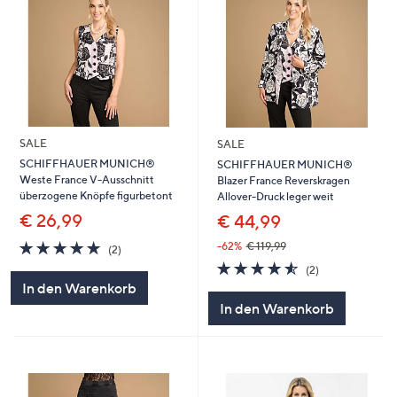
SALE
SALE
SCHIFFHAUER MUNICH®
SCHIFFHAUER MUNICH®
Weste France V-Ausschnitt
Blazer France Reverskragen
überzogene Knöpfe figurbetont
Allover-Druck leger weit
€ 26,99
€ 44,99
5.0
2
-62%
€ 119,99
(2)
von
Bewertungen
4.5
2
(2)
5
von
Bewertungen
In den Warenkorb
5
In den Warenkorb