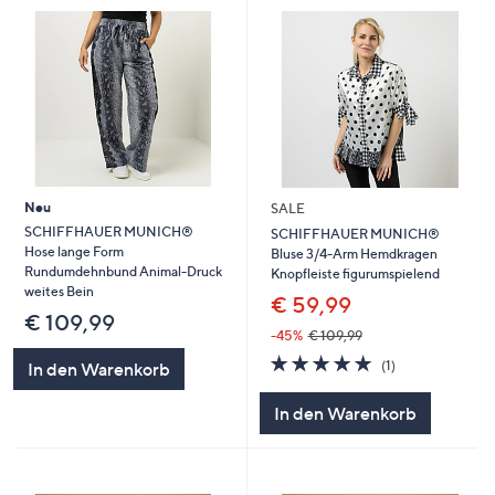
Neu
SALE
SCHIFFHAUER MUNICH®
SCHIFFHAUER MUNICH®
Hose lange Form
Bluse 3/4-Arm Hemdkragen
Rundumdehnbund Animal-Druck
Knopfleiste figurumspielend
weites Bein
€ 59,99
€ 109,99
-45%
€ 109,99
5.0
1
(1)
In den Warenkorb
von
Bewertungen
5
In den Warenkorb