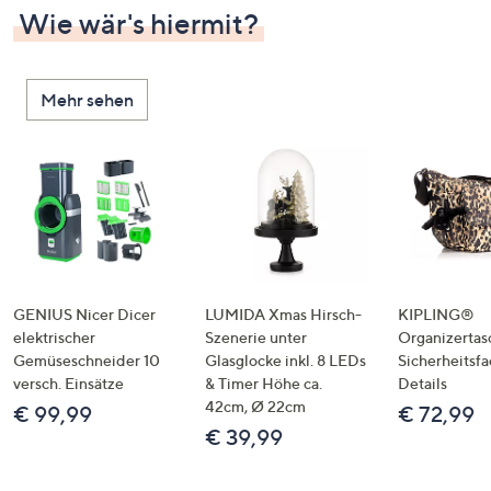
Wie wär's hiermit?
Mehr sehen
GENIUS Nicer Dicer
LUMIDA Xmas Hirsch-
KIPLING®
elektrischer
Szenerie unter
Organizertas
Gemüseschneider 10
Glasglocke inkl. 8 LEDs
Sicherheitsf
versch. Einsätze
& Timer Höhe ca.
Details
42cm, Ø 22cm
€ 99,99
€ 72,99
€ 39,99