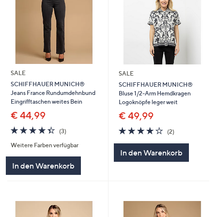
SALE
SALE
SCHIFFHAUER MUNICH®
SCHIFFHAUER MUNICH®
Jeans France Rundumdehnbund
Bluse 1/2-Arm Hemdkragen
Eingrifftaschen weites Bein
Logoknöpfe leger weit
€ 44,99
€ 49,99
4.3
3
4.0
2
(3)
(2)
von
Bewertungen
von
Bewertungen
Weitere Farben verfügbar
5
5
In den Warenkorb
In den Warenkorb