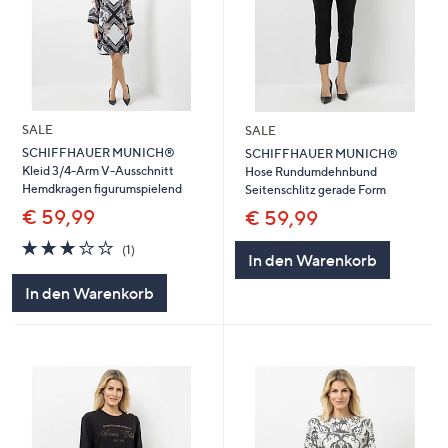
SALE
SALE
SCHIFFHAUER MUNICH®
SCHIFFHAUER MUNICH®
Kleid 3/4-Arm V-Ausschnitt
Hose Rundumdehnbund
Hemdkragen figurumspielend
Seitenschlitz gerade Form
€ 59,99
€ 59,99
3.0
1
(1)
In den Warenkorb
von
Bewertungen
5
In den Warenkorb