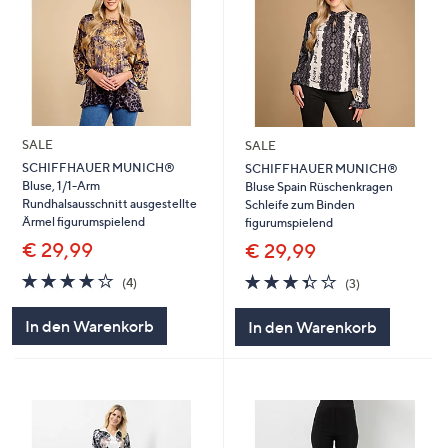
SALE
SALE
SCHIFFHAUER MUNICH®
SCHIFFHAUER MUNICH®
Bluse, 1/1-Arm
Bluse Spain Rüschenkragen
Rundhalsausschnitt ausgestellte
Schleife zum Binden
Ärmel figurumspielend
figurumspielend
€ 29,99
€ 29,99
3.8
4
3.3
3
(4)
(3)
von
Bewertungen
von
Bewertungen
5
5
In den Warenkorb
In den Warenkorb