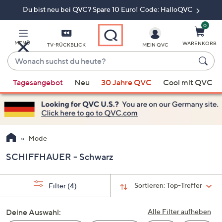
Du bist neu bei QVC? Spare 10 Euro! Code: HalloQVC
Zum
Hauptinhalt
springen
0
MENÜ
WARENKORB
TV-RÜCKBLICK
MEIN QVC
Wonach
suchst
Wenn
du
Tagesangebot
Neu
30 Jahre QVC
Cool mit QVC
Vorschläge
heute?
verfügbar
sind,
verwenden
Sie
Mode
die
SCHIFFHAUER - Schwarz
Pfeiltasten
nach
oben
Sortieren:
Top-Treffer
Filter
(4)
und
nach
Deine Auswahl:
Alle Filter aufheben
unten