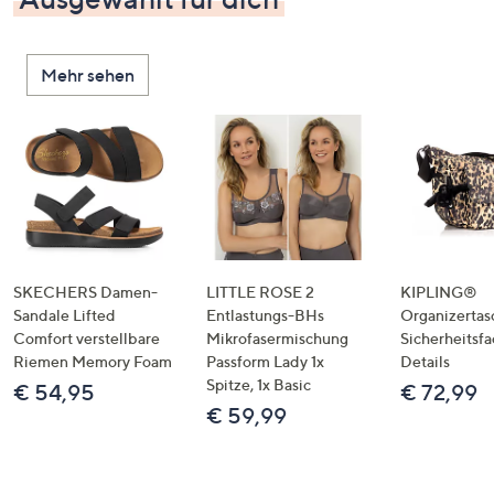
Mehr sehen
SKECHERS Damen-
LITTLE ROSE 2
KIPLING®
Sandale Lifted
Entlastungs-BHs
Organizertas
Comfort verstellbare
Mikrofasermischung
Sicherheitsf
Riemen Memory Foam
Passform Lady 1x
Details
Spitze, 1x Basic
€ 54,95
€ 72,99
€ 59,99