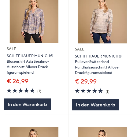
SALE
SALE
SCHIFFHAUER MUNICH®
SCHIFFHAUER MUNICH®
Blusenshirt Asia Serafino-
Pullover Switzerland
Ausschnitt Allover Druck
Rundhalsausschnitt Allover
figurumspielend
Druck figurumspielend
€ 26,99
€ 29,99
5.0
1
5.0
1
(1)
(1)
von
Bewertungen
von
Bewertungen
5
5
In den Warenkorb
In den Warenkorb