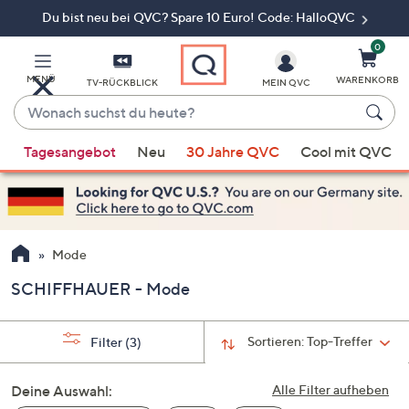
Du bist neu bei QVC? Spare 10 Euro! Code: HalloQVC
Zum
Hauptinhalt
springen
0
MENÜ
WARENKORB
TV-RÜCKBLICK
MEIN QVC
Wonach
suchst
Wenn
du
Tagesangebot
Neu
30 Jahre QVC
Cool mit QVC
Vorschläge
heute?
verfügbar
sind,
verwenden
Sie
Mode
die
SCHIFFHAUER - Mode
Pfeiltasten
nach
oben
Sortieren:
Top-Treffer
Filter
(3)
und
nach
Deine Auswahl:
Alle Filter aufheben
unten