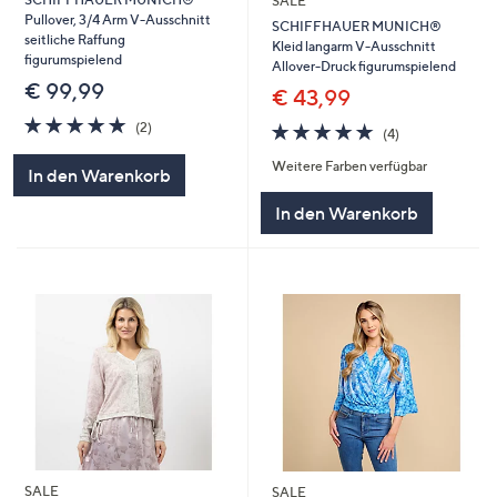
SALE
Pullover, 3/4 Arm V-Ausschnitt
SCHIFFHAUER MUNICH®
seitliche Raffung
Kleid langarm V-Ausschnitt
figurumspielend
Allover-Druck figurumspielend
€ 99,99
€ 43,99
5.0
2
4.8
4
(2)
(4)
von
Bewertungen
von
Bewertungen
5
Weitere Farben verfügbar
5
In den Warenkorb
In den Warenkorb
SALE
SALE