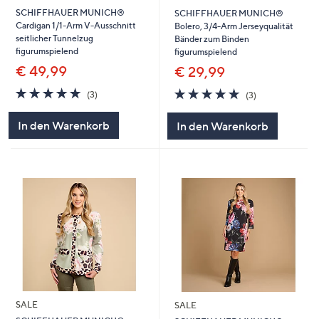
SCHIFFHAUER MUNICH®
SCHIFFHAUER MUNICH®
Cardigan 1/1-Arm V-Ausschnitt
Bolero, 3/4-Arm Jerseyqualität
seitlicher Tunnelzug
Bänder zum Binden
figurumspielend
figurumspielend
€ 49,99
€ 29,99
4.7
3
4.7
3
(3)
(3)
von
Bewertungen
von
Bewertungen
5
5
In den Warenkorb
In den Warenkorb
SALE
SALE