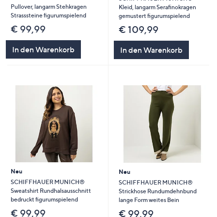
Pullover, langarm Stehkragen
Kleid, langarm Serafinokragen
Strasssteine figurumspielend
gemustert figurumspielend
€ 99,99
€ 109,99
In den Warenkorb
In den Warenkorb
Neu
Neu
SCHIFFHAUER MUNICH®
SCHIFFHAUER MUNICH®
Sweatshirt Rundhalsausschnitt
Strickhose Rundumdehnbund
bedruckt figurumspielend
lange Form weites Bein
€ 99,99
€ 99,99