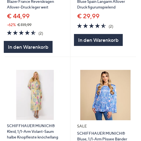
Blazer France Reverskragen
Bluse Spain Langarm Allover
Allover-Druck leger weit
Druck figurumspielend
€ 44,99
€ 29,99
4.5
2
-62%
€ 119,99
(2)
von
Bewertungen
4.5
2
(2)
5
von
Bewertungen
In den Warenkorb
5
In den Warenkorb
SCHIFFHAUER MUNICH®
SALE
Kleid, 1/1-Arm Volant-Saum
SCHIFFHAUER MUNICH®
halbe Knopfleiste knöchellang
Bluse, 1/1-Arm Plissee Bänder