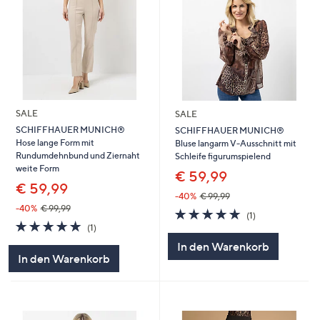
SALE
SALE
SCHIFFHAUER MUNICH®
SCHIFFHAUER MUNICH®
Hose lange Form mit
Bluse langarm V-Ausschnitt mit
Rundumdehnbund und Ziernaht
Schleife figurumspielend
weite Form
€ 59,99
€ 59,99
-40%
€ 99,99
-40%
€ 99,99
5.0
1
(1)
5.0
1
von
Bewertungen
(1)
von
Bewertungen
5
In den Warenkorb
5
In den Warenkorb