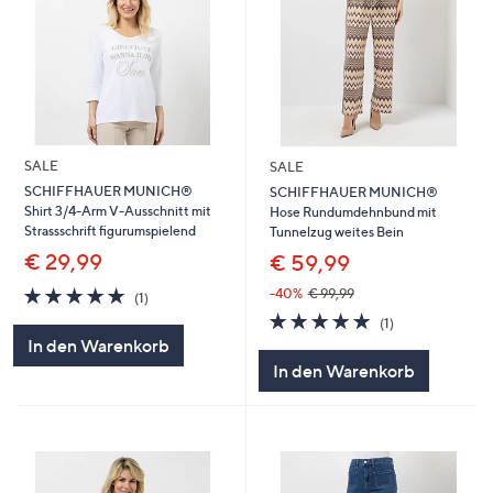
SALE
SALE
SCHIFFHAUER MUNICH®
SCHIFFHAUER MUNICH®
Shirt 3/4-Arm V-Ausschnitt mit
Hose Rundumdehnbund mit
Strassschrift figurumspielend
Tunnelzug weites Bein
€ 29,99
€ 59,99
5.0
1
-40%
€ 99,99
(1)
von
Bewertungen
5.0
1
(1)
5
von
Bewertungen
In den Warenkorb
5
In den Warenkorb