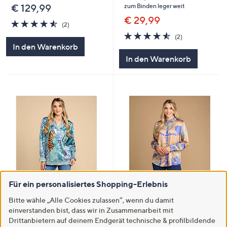
zum Binden leger weit
€ 129,99
€ 29,99
4.5
2
(2)
von
Bewertungen
4.5
2
(2)
5
von
Bewertungen
In den Warenkorb
5
In den Warenkorb
Für ein personalisiertes Shopping-Erlebnis
SALE
SALE
SCHIFFHAUER MUNICH®
SCHIFFHAUER MUNICH®
Bitte wähle „Alle Cookies zulassen“, wenn du damit
Blusenjacke, 1/1-Arm
Bluse langarm Hemdkragen
einverstanden bist, dass wir in Zusammenarbeit mit
Reverskragen Spitzendetails
Logoknöpfe figurumspielend
Drittanbietern auf deinem Endgerät technische & profilbildende
figurumspielend