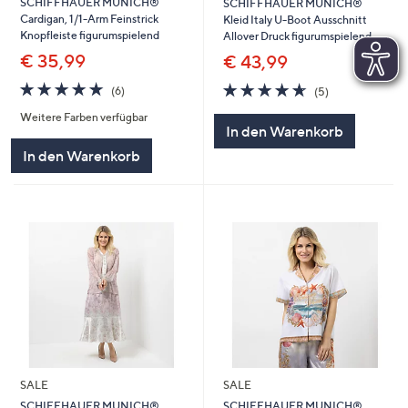
SCHIFFHAUER MUNICH®
SCHIFFHAUER MUNICH®
Cardigan, 1/1-Arm Feinstrick
Kleid Italy U-Boot Ausschnitt
Knopfleiste figurumspielend
Allover Druck figurumspielend
€ 35,99
€ 43,99
4.7
6
4.6
5
(6)
(5)
von
Bewertungen
von
Bewertungen
Weitere Farben verfügbar
5
5
In den Warenkorb
In den Warenkorb
SALE
SALE
SCHIFFHAUER MUNICH®
SCHIFFHAUER MUNICH®