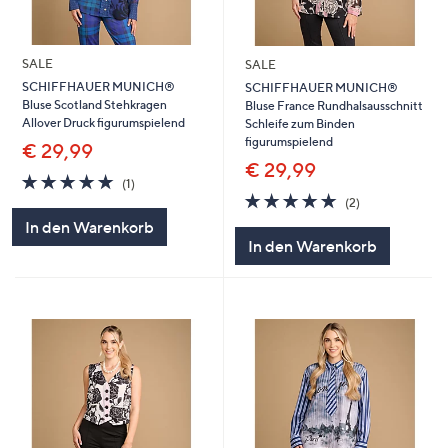
SALE
SALE
SCHIFFHAUER MUNICH®
SCHIFFHAUER MUNICH®
Bluse Scotland Stehkragen
Bluse France Rundhalsausschnitt
Allover Druck figurumspielend
Schleife zum Binden
figurumspielend
€ 29,99
€ 29,99
5.0
1
(1)
von
Bewertungen
5.0
2
(2)
5
von
Bewertungen
In den Warenkorb
5
In den Warenkorb