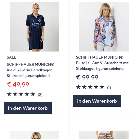
SALE
SCHIFFHAUER MUNICH®
Bluse 1/1-Arm V-Ausschnitt mit
SCHIFFHAUER MUNICH®
Stehkragen figurumspielend
Kleid 1/2-Arm Hemdkragen
Stickerei figurumspielend
€ 99,99
€ 49,99
5.0
1
(1)
von
Bewertungen
5.0
2
(2)
5
von
Bewertungen
In den Warenkorb
5
In den Warenkorb