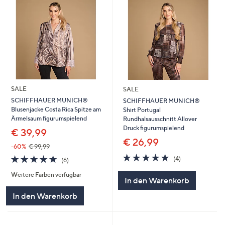
SALE
SALE
SCHIFFHAUER MUNICH®
SCHIFFHAUER MUNICH®
Blusenjacke Costa Rica Spitze am
Shirt Portugal
Ärmelsaum figurumspielend
Rundhalsausschnitt Allover
Druck figurumspielend
€ 39,99
€ 26,99
-60%
€ 99,99
5.0
4
5.0
6
(4)
(6)
von
Bewertungen
von
Bewertungen
5
Weitere Farben verfügbar
5
In den Warenkorb
In den Warenkorb