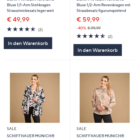
Bluse 1/1-Arm Stehkragen
Bluse 1/2-Arm Reverskragen mit
Strasssteinbesatz leger weit
Strassbesatz figurumspielend
€ 49,99
€ 59,99
4.5
2
-40%
€ 99,99
(2)
von
Bewertungen
4.5
2
(2)
5
von
Bewertungen
In den Warenkorb
5
In den Warenkorb
SALE
SALE
SCHIFFHAUER MUNICH®
SCHIFFHAUER MUNICH®