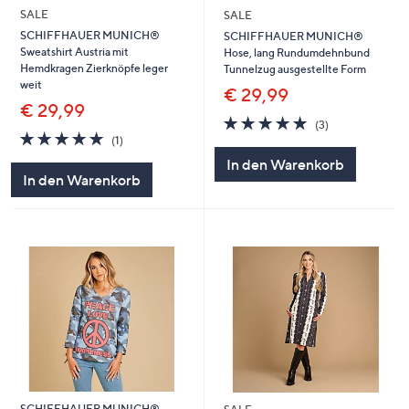
SALE
SALE
SCHIFFHAUER MUNICH®
SCHIFFHAUER MUNICH®
Sweatshirt Austria mit
Hose, lang Rundumdehnbund
Hemdkragen Zierknöpfe leger
Tunnelzug ausgestellte Form
weit
€ 29,99
€ 29,99
5.0
3
(3)
5.0
1
von
Bewertungen
(1)
von
Bewertungen
5
In den Warenkorb
5
In den Warenkorb
SCHIFFHAUER MUNICH®