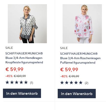
SALE
SALE
SCHIFFHAUER MUNICH®
SCHIFFHAUER MUNICH®
Bluse 3/4-Arm Hemdkragen
Bluse 3/4-Arm Rüschenkragen
Knopfleiste figurumspielend
Puffärmel figurumspielend
€ 59,99
€ 59,99
-45%
€ 109,99
-40%
€ 99,99
5.0
1
5.0
2
(1)
(2)
von
Bewertungen
von
Bewertungen
5
5
In den Warenkorb
In den Warenkorb