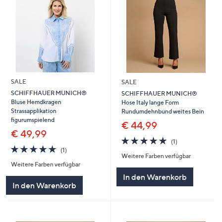
SALE
SALE
SCHIFFHAUER MUNICH®
SCHIFFHAUER MUNICH®
Bluse Hemdkragen
Hose Italy lange Form
Strassapplikation
Rundumdehnbund weites Bein
figurumspielend
€ 44,99
€ 49,99
5.0
1
(1)
5.0
1
von
Bewertungen
(1)
Weitere Farben verfügbar
von
Bewertungen
5
Weitere Farben verfügbar
5
In den Warenkorb
In den Warenkorb