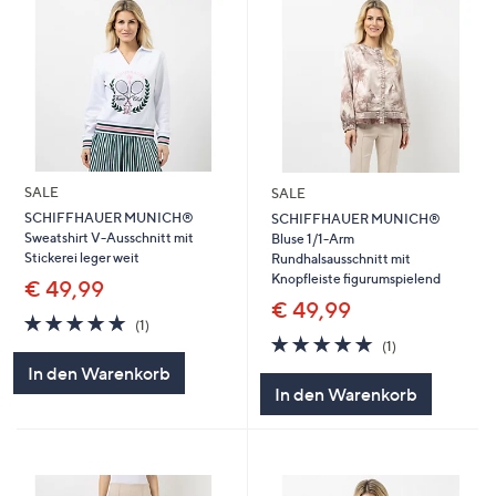
SALE
SALE
SCHIFFHAUER MUNICH®
SCHIFFHAUER MUNICH®
Sweatshirt V-Ausschnitt mit
Bluse 1/1-Arm
Stickerei leger weit
Rundhalsausschnitt mit
Knopfleiste figurumspielend
€ 49,99
€ 49,99
5.0
1
(1)
von
Bewertungen
5.0
1
(1)
5
von
Bewertungen
In den Warenkorb
5
In den Warenkorb