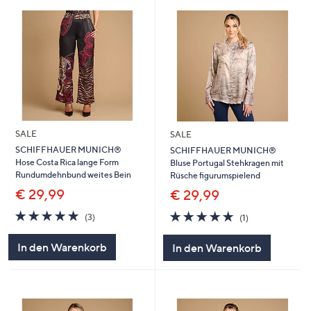
SALE
SALE
SCHIFFHAUER MUNICH®
SCHIFFHAUER MUNICH®
Hose Costa Rica lange Form
Bluse Portugal Stehkragen mit
Rundumdehnbund weites Bein
Rüsche figurumspielend
€ 29,99
€ 29,99
5.0
3
5.0
1
(3)
(1)
von
Bewertungen
von
Bewertungen
5
5
In den Warenkorb
In den Warenkorb