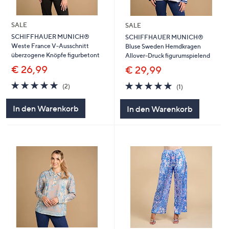
SALE
SALE
SCHIFFHAUER MUNICH®
SCHIFFHAUER MUNICH®
Weste France V-Ausschnitt
Bluse Sweden Hemdkragen
überzogene Knöpfe figurbetont
Allover-Druck figurumspielend
€ 26,99
€ 29,99
5.0
2
5.0
1
(2)
(1)
von
Bewertungen
von
Bewertungen
5
5
In den Warenkorb
In den Warenkorb