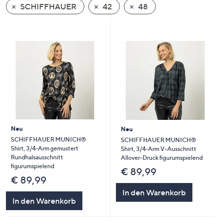
SCHIFFHAUER
42
48
oder
wischen
Sie
auf
Touch-
Geräten
nach
links
bzw.
rechts,
um
Neu
Neu
diese
SCHIFFHAUER MUNICH®
SCHIFFHAUER MUNICH®
Shirt, 3/4-Arm gemustert
Shirt, 3/4-Arm V-Ausschnitt
anzuzeigen.
Rundhalsausschnitt
Allover-Druck figurumspielend
figurumspielend
€ 89,99
€ 89,99
In den Warenkorb
In den Warenkorb