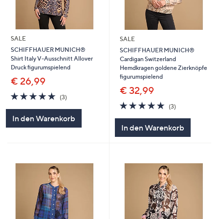
SALE
SALE
SCHIFFHAUER MUNICH®
SCHIFFHAUER MUNICH®
Shirt Italy V-Ausschnitt Allover
Cardigan Switzerland
Druck figurumspielend
Hemdkragen goldene Zierknöpfe
figurumspielend
€ 26,99
€ 32,99
5.0
3
(3)
von
Bewertungen
5.0
3
(3)
5
von
Bewertungen
In den Warenkorb
5
In den Warenkorb