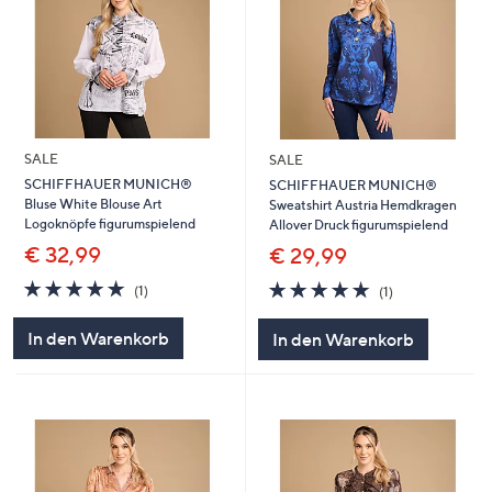
SALE
SALE
SCHIFFHAUER MUNICH®
SCHIFFHAUER MUNICH®
Bluse White Blouse Art
Sweatshirt Austria Hemdkragen
Logoknöpfe figurumspielend
Allover Druck figurumspielend
€ 32,99
€ 29,99
5.0
1
5.0
1
(1)
(1)
von
Bewertungen
von
Bewertungen
5
5
In den Warenkorb
In den Warenkorb