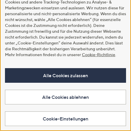
€ 39,99
Cookies und andere Tracking-Technologien zu Analyse- &
€ 34,99
Marketingzwecken einsetzen und auslesen. Wir nutzen diese für
4.4
5
(5)
personalisierte und nicht-personalisierte Werbung. Wenn du dies
von
Bewertungen
-68%
€ 109,99
nicht wünschst, wähle „Alle Cookies ablehnen“ (für essenzielle
Weitere Farben verfügbar
5
4.5
2
(2)
Cookies ist die Zustimmung nicht erforderlich). Deine
von
Bewertungen
Zustimmung ist freiwillig und für die Nutzung dieser Webseite
In den Warenkorb
5
In den Warenkorb
nicht erforderlich. Du kannst sie jederzeit widerrufen, indem du
unter „Cookie-Einstellungen“ deine Auswahl änderst. Dies lässt
die Rechtmäßigkeit der bisherigen Verarbeitung unberührt.
Mehr Informationen findest du in unserer
Cookie-Richtlinie
.
Alle Cookies zulassen
Alle Cookies ablehnen
SALE
SALE
SCHIFFHAUER MUNICH®
SCHIFFHAUER MUNICH®
Cookie-Einstellungen
Shirt Portugal
Jeans France Rundumdehnbund
Rundhalsausschnitt Allover
Eingrifftaschen weites Bein