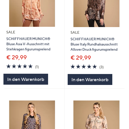
SALE
SALE
SCHIFFHAUER MUNICH®
SCHIFFHAUER MUNICH®
Bluse Asia V-Ausschnitt mit
Bluse Italy Rundhalsausschnitt
Stehkragen figurumspielend
Allover Druck figurumspielend
€ 29,99
€ 29,99
5.0
1
5.0
3
(1)
(3)
von
Bewertungen
von
Bewertungen
5
5
In den Warenkorb
In den Warenkorb