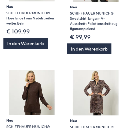
Neu
Neu
SCHIFFHAUER MUNICH®
SCHIFFHAUER MUNICH®
Hose lange Form Nadelstreifen
Sweatshirt, langarm V-
weites Bein
Ausschnitt Pailettenschriftzug
figurumspielend
€ 109,99
€ 99,99
In den Warenkorb
In den Warenkorb
Neu
Neu
SCHIFFHAUER MUNICH®
SCHIFFHAUER MUNICH®