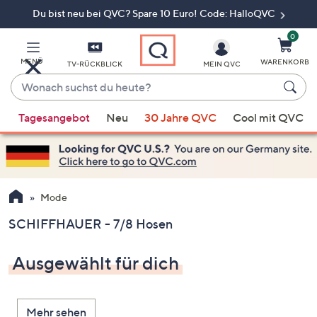
Du bist neu bei QVC? Spare 10 Euro! Code: HalloQVC
Zum
Hauptinhalt
springen
0
MENÜ
WARENKORB
TV-RÜCKBLICK
MEIN QVC
Wonach
suchst
Wenn
du
Tagesangebot
Neu
30 Jahre QVC
Cool mit QVC
Vorschläge
heute?
verfügbar
sind,
verwenden
Sie
Mode
die
SCHIFFHAUER - 7/8 Hosen
Pfeiltasten
nach
Ausgewählt für dich
oben
und
nach
Mehr sehen
unten