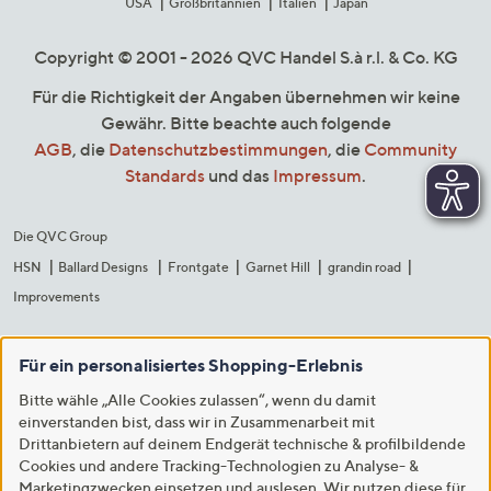
USA
Großbritannien
Italien
Japan
Copyright © 2001 - 2026 QVC Handel S.à r.l. & Co. KG
Für die Richtigkeit der Angaben übernehmen wir keine
Gewähr. Bitte beachte auch folgende
AGB
, die
Datenschutzbestimmungen
, die
Community
Standards
und das
Impressum
.
Die QVC Group
HSN
Ballard Designs
Frontgate
Garnet Hill
grandin road
Improvements
Für ein personalisiertes Shopping-Erlebnis
Bitte wähle „Alle Cookies zulassen“, wenn du damit
einverstanden bist, dass wir in Zusammenarbeit mit
Drittanbietern auf deinem Endgerät technische & profilbildende
Cookies und andere Tracking-Technologien zu Analyse- &
Marketingzwecken einsetzen und auslesen. Wir nutzen diese für