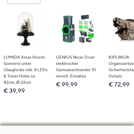
LUMIDA Xmas Hirsch-
GENIUS Nicer Dicer
KIPLING®
Szenerie unter
elektrischer
Organizertas
Glasglocke inkl. 8 LEDs
Gemüseschneider 10
Sicherheitsf
& Timer Höhe ca.
versch. Einsätze
Details
42cm, Ø 22cm
€ 99,99
€ 72,99
€ 39,99
Hilfeseiten,