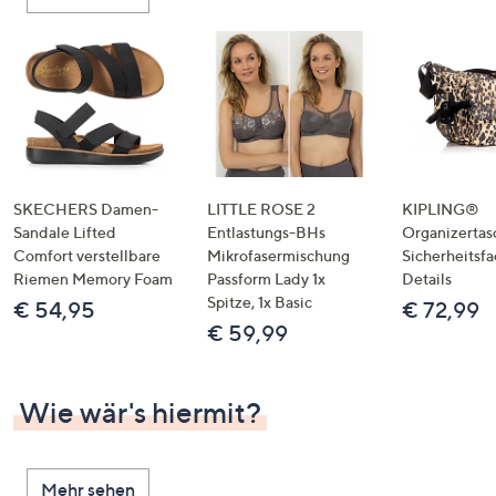
oder
wischen
Sie
auf
Touch-
Geräten
nach
links
SKECHERS Damen-
LITTLE ROSE 2
KIPLING®
bzw.
Sandale Lifted
Entlastungs-BHs
Organizertas
Comfort verstellbare
Mikrofasermischung
Sicherheitsf
rechts,
Riemen Memory Foam
Passform Lady 1x
Details
um
Spitze, 1x Basic
€ 54,95
€ 72,99
diese
€ 59,99
anzuzeigen.
Wie wär's hiermit?
Mehr sehen