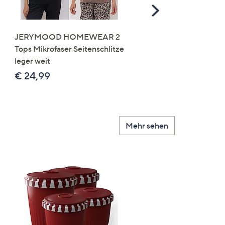
Scroll
Right
JERYMOOD HOMEWEAR 2
LITTLE ROSE 5 Maxislip
Tops Mikrofaser Seitenschlitze
Mikrofaser 3x Stickereide
leger weit
2x uni
€ 24,99
€ 49,99
Mehr sehen