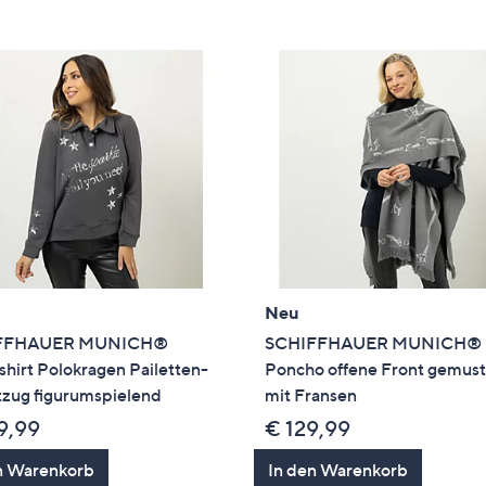
e
f
ouch-
eräten
ach
nks
zw.
chts,
m
ese
zuzeigen.
Neu
FFHAUER MUNICH®
SCHIFFHAUER MUNICH®
hirt Polokragen Pailetten-
Poncho offene Front gemust
tzug figurumspielend
mit Fransen
9,99
€ 129,99
n Warenkorb
In den Warenkorb