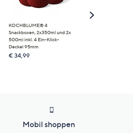
Scroll
Right
KOCHBLUME® 4
you:ly Pure Protein Limo
Snackboxen, 2x350ml und 2x
Lysin 575g für 25 Portio
500ml inkl. 4 Ein-Klick-
€ 49,99
Deckel 95mm
€ 86,94 /1 kg
€ 34,99
Mobil shoppen