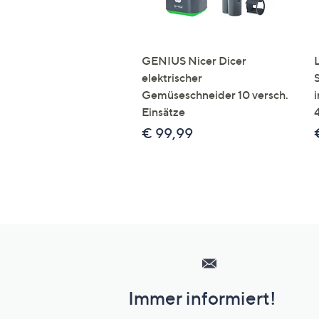
GENIUS Nicer Dicer
elektrischer
Gemüseschneider 10 versch.
Einsätze
€ 99,99
Hilfeseiten,
Service
und
Immer informiert!
Unternehmensinformationen