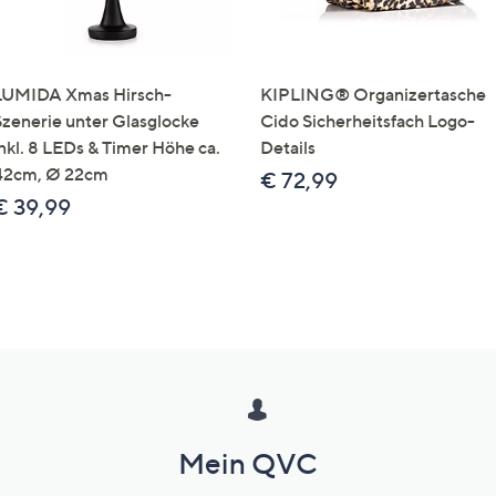
LUMIDA Xmas Hirsch-
KIPLING® Organizertasche
Szenerie unter Glasglocke
Cido Sicherheitsfach Logo-
inkl. 8 LEDs & Timer Höhe ca.
Details
42cm, Ø 22cm
€ 72,99
€ 39,99
Mein QVC