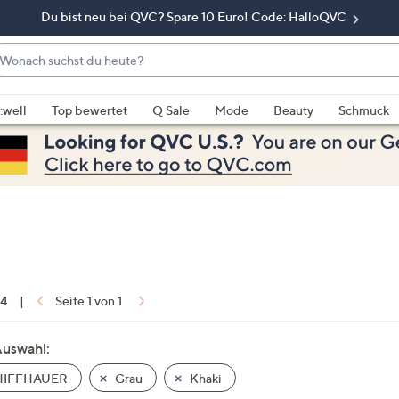
Du bist neu bei QVC? Spare 10 Euro! Code: HalloQVC
onach
chst
enn
u
rschläge
:well
Top bewertet
Q Sale
Mode
Beauty
Schmuck
eute?
rfügbar
nd,
erwenden
e
e
eiltasten
ach
ben
nd
 4
|
Seite 1 von 1
ach
nten
Auswahl:
der
IFFHAUER
Grau
Khaki
ischen