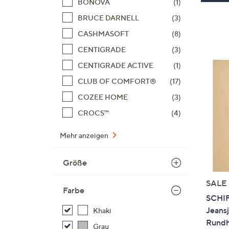
BONOVA
(1)
BRUCE DARNELL
(3)
CASHMASOFT
(8)
CENTIGRADE
(3)
CENTIGRADE ACTIVE
(1)
CLUB OF COMFORT®
(17)
COZEE HOME
(3)
CROCS™
(4)
Mehr anzeigen
Größe
SALE
Farbe
SCHI
Jeansj
Khaki
Rundha
Grau