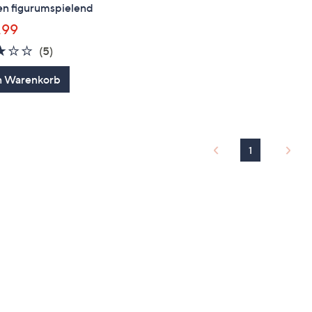
en figurumspielend
,99
2.8
5
(5)
von
Bewertungen
n Warenkorb
5
1