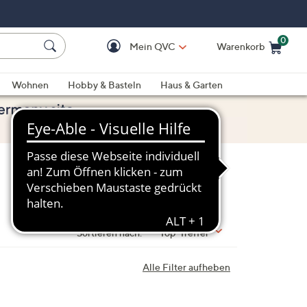
0
Mein QVC
Warenkorb
Einkaufswagen ist le
Wohnen
Hobby & Basteln
Haus & Garten
Sortieren nach:
Top-Treffer
Alle Filter aufheben