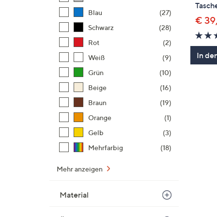
Tasch
Blau
(27)
€ 39
Schwarz
(28)
Rot
(2)
In de
Weiß
(9)
Grün
(10)
Beige
(16)
Braun
(19)
Orange
(1)
Gelb
(3)
Mehrfarbig
(18)
Mehr anzeigen
Material