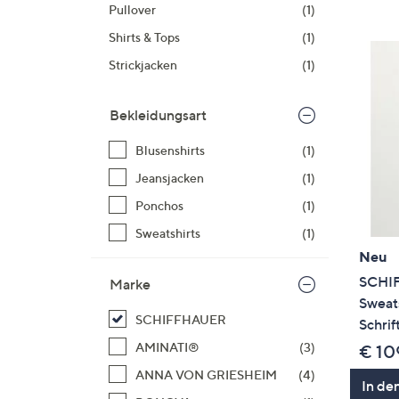
Si
Pullover
(1)
au
Shirts & Tops
(1)
T
Strickjacken
(1)
G
n
Bekleidungsart
li
b
Blusenshirts
(1)
re
Jeansjacken
(1)
u
di
Ponchos
(1)
an
Sweatshirts
(1)
Neu
SCHI
Marke
Sweats
SCHIFFHAUER
Schrif
AMINATI®
(3)
€ 10
ANNA VON GRIESHEIM
(4)
In de