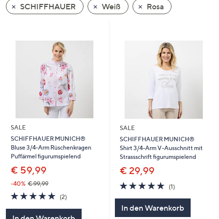
SCHIFFHAUER
Weiß
Rosa
oder
wischen
Sie
auf
Touch-
Geräten
nach
links
bzw.
rechts,
um
SALE
SALE
diese
SCHIFFHAUER MUNICH®
SCHIFFHAUER MUNICH®
Bluse 3/4-Arm Rüschenkragen
Shirt 3/4-Arm V-Ausschnitt mit
anzuzeigen.
Puffärmel figurumspielend
Strassschrift figurumspielend
€ 59,99
€ 29,99
5.0
1
-40%
€ 99,99
(1)
von
Bewertungen
5.0
2
(2)
5
von
Bewertungen
In den Warenkorb
5
In den Warenkorb