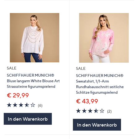
SALE
SALE
SCHIFFHAUER MUNICH®
SCHIFFHAUER MUNICH®
Bluse langarm White Blouse Art
Sweatshirt, 1/1-Arm
Strasssteine figurumspielend
Rundhalsausschnitt seitliche
Schlitze figurumspielend
€ 29,99
€ 43,99
3.5
6
(6)
von
Bewertungen
3.5
2
(2)
5
von
Bewertungen
In den Warenkorb
5
In den Warenkorb