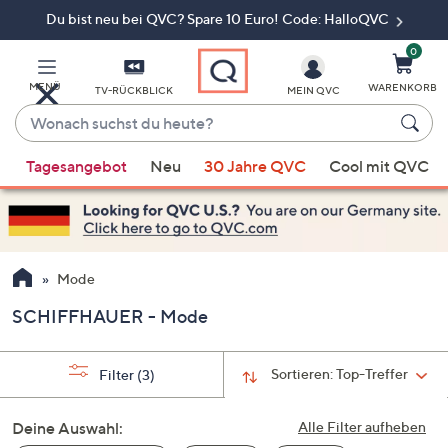
Du bist neu bei QVC? Spare 10 Euro! Code: HalloQVC
Zum
Hauptinhalt
springen
0
MENÜ
WARENKORB
TV-RÜCKBLICK
MEIN QVC
Wonach
suchst
Wenn
du
Tagesangebot
Neu
30 Jahre QVC
Cool mit QVC
Vorschläge
heute?
verfügbar
sind,
verwenden
Sie
Mode
die
SCHIFFHAUER - Mode
Pfeiltasten
nach
oben
Sortieren:
Top-Treffer
Filter
(3)
und
nach
Deine Auswahl:
Alle Filter aufheben
unten