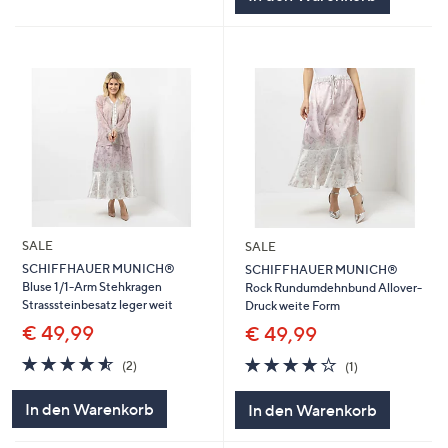
SALE
SALE
SCHIFFHAUER MUNICH®
SCHIFFHAUER MUNICH®
Bluse 1/1-Arm Stehkragen
Rock Rundumdehnbund Allover-
Strasssteinbesatz leger weit
Druck weite Form
€ 49,99
€ 49,99
4.5
2
4.0
1
(2)
(1)
von
Bewertungen
von
Bewertungen
5
5
In den Warenkorb
In den Warenkorb