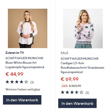
Zuletzt im TV
SALE
SCHIFFHAUER MUNICH®
SCHIFFHAUER MUNICH®
Bluse White Blouse Art
Cardigan 1/1-Arm
Logoknöpfe figurumspielend
Rundhalsausschnitt Strassbesatz
figurumspielend
€ 44,99
€ 69,99
4.0
3
(3)
von
Bewertungen
-36%
€ 109,99
Weitere Farben verfügbar
5
3.5
2
(2)
von
Bewertungen
In den Warenkorb
5
In den Warenkorb