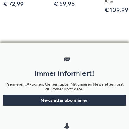
Bein
€ 72,99
€ 69,95
€ 109,99
Hilfeseiten,
Service
und
Immer informiert!
Unternehmensinformationen
Premieren, Aktionen, Geheimtipps: Mit unseren Newslettern bist
du immer up to date!
Newsletter abonnieren