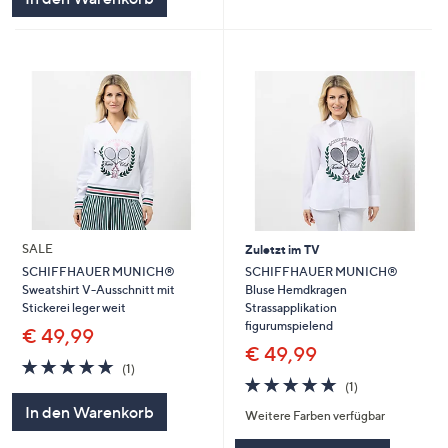
SALE
Zuletzt im TV
SCHIFFHAUER MUNICH®
SCHIFFHAUER MUNICH®
Bluse Hemdkragen
Sweatshirt V-Ausschnitt mit
Strassapplikation
Stickerei leger weit
figurumspielend
€ 49,99
€ 49,99
5.0
1
(1)
5.0
1
von
Bewertungen
(1)
von
Bewertungen
5
In den Warenkorb
Weitere Farben verfügbar
5