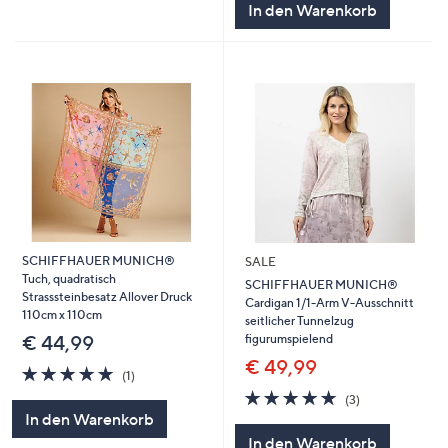
In den Warenkorb
SCHIFFHAUER MUNICH®
SALE
Tuch, quadratisch
SCHIFFHAUER MUNICH®
Strasssteinbesatz Allover Druck
Cardigan 1/1-Arm V-Ausschnitt
110cm x 110cm
seitlicher Tunnelzug
figurumspielend
€ 44,99
€ 49,99
5.0
1
(1)
von
Bewertungen
4.7
3
(3)
5
von
Bewertungen
In den Warenkorb
5
In den Warenkorb