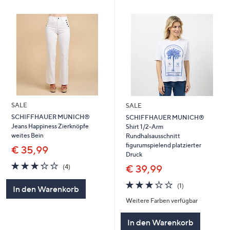
SALE
SALE
SCHIFFHAUER MUNICH®
SCHIFFHAUER MUNICH®
Jeans Happiness Zierknöpfe
Shirt 1/2-Arm
weites Bein
Rundhalsausschnitt
figurumspielend platzierter
€ 35,99
Druck
3.2
4
€ 39,99
(4)
von
Bewertungen
5
3.0
1
(1)
In den Warenkorb
von
Bewertungen
Weitere Farben verfügbar
5
In den Warenkorb