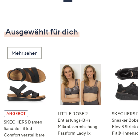
Ausgewählt für dich
Mehr sehen
LITTLE ROSE 2
SKECHERS 
ANGEBOT
Entlastungs-BHs
Sneaker Bobs
SKECHERS Damen-
Mikrofasermischung
Elev 8 Strick
Sandale Lifted
Passform Lady 1x
Fit®-Innens
Comfort verstellbare