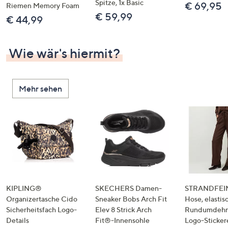
Spitze, 1x Basic
€ 69,95
Riemen Memory Foam
€ 59,99
€ 44,99
Wie wär's hiermit?
Mehr sehen
KIPLING®
SKECHERS Damen-
STRANDFEIN
Organizertasche Cido
Sneaker Bobs Arch Fit
Hose, elastis
Sicherheitsfach Logo-
Elev 8 Strick Arch
Rundumdeh
Details
Fit®-Innensohle
Logo-Sticker