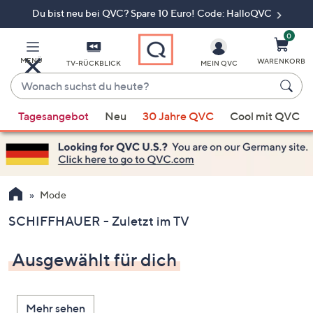
Du bist neu bei QVC? Spare 10 Euro! Code: HalloQVC
Zum
Hauptinhalt
springen
0
MENÜ
WARENKORB
TV-RÜCKBLICK
MEIN QVC
Wonach
suchst
Wenn
du
Tagesangebot
Neu
30 Jahre QVC
Cool mit QVC
Vorschläge
heute?
verfügbar
sind,
verwenden
Sie
Mode
die
SCHIFFHAUER - Zuletzt im TV
Pfeiltasten
nach
Ausgewählt für dich
oben
und
nach
Mehr sehen
unten