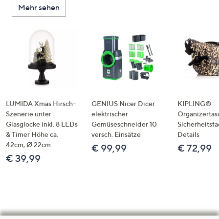
Mehr sehen
LUMIDA Xmas Hirsch-
GENIUS Nicer Dicer
KIPLING®
Szenerie unter
elektrischer
Organizertas
Glasglocke inkl. 8 LEDs
Gemüseschneider 10
Sicherheitsf
& Timer Höhe ca.
versch. Einsätze
Details
42cm, Ø 22cm
€ 99,99
€ 72,99
€ 39,99