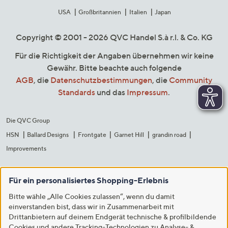
USA
Großbritannien
Italien
Japan
Copyright © 2001 - 2026 QVC Handel S.à r.l. & Co. KG
Für die Richtigkeit der Angaben übernehmen wir keine
Gewähr. Bitte beachte auch folgende
AGB
, die
Datenschutzbestimmungen
, die
Community
Standards
und das
Impressum
.
Die QVC Group
HSN
Ballard Designs
Frontgate
Garnet Hill
grandin road
Improvements
Für ein personalisiertes Shopping-Erlebnis
Bitte wähle „Alle Cookies zulassen“, wenn du damit
einverstanden bist, dass wir in Zusammenarbeit mit
Drittanbietern auf deinem Endgerät technische & profilbildende
Cookies und andere Tracking-Technologien zu Analyse- &