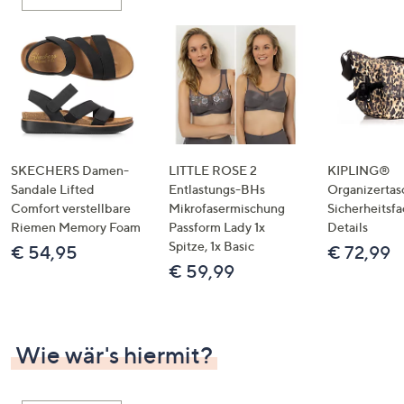
oder
wischen
Sie
auf
Touch-
Geräten
nach
links
SKECHERS Damen-
LITTLE ROSE 2
KIPLING®
bzw.
Sandale Lifted
Entlastungs-BHs
Organizertas
Comfort verstellbare
Mikrofasermischung
Sicherheitsf
rechts,
Riemen Memory Foam
Passform Lady 1x
Details
um
Spitze, 1x Basic
€ 54,95
€ 72,99
diese
€ 59,99
anzuzeigen.
Wie wär's hiermit?