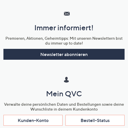
Hilfeseiten,
Service
und
Immer informiert!
Unternehmensinformationen
Premieren, Aktionen, Geheimtipps: Mit unseren Newslettern bist
du immer up to date!
Newsletter abonnieren
Mein QVC
Verwalte deine persönlichen Daten und Bestellungen sowie deine
Wunschliste in deinem Kundenkonto
Kunden-Konto
Bestell-Status