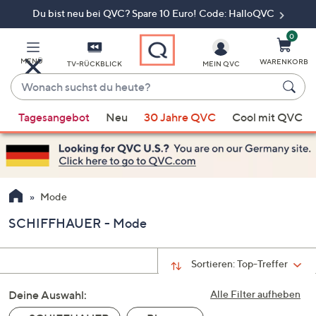
Du bist neu bei QVC? Spare 10 Euro! Code: HalloQVC
Zum
Hauptinhalt
springen
0
MENÜ
WARENKORB
TV-RÜCKBLICK
MEIN QVC
Wonach
suchst
Wenn
du
Tagesangebot
Neu
30 Jahre QVC
Cool mit QVC
Vorschläge
heute?
verfügbar
sind,
verwenden
Sie
Mode
die
SCHIFFHAUER - Mode
Pfeiltasten
nach
oben
Sortieren:
Top-Treffer
und
Deine Auswahl:
nach
Alle Filter aufheben
unten