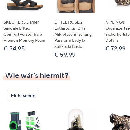
SKECHERS Damen-
LITTLE ROSE 2
KIPLING®
Sandale Lifted
Entlastungs-BHs
Organizertas
Comfort verstellbare
Mikrofasermischung
Sicherheitsf
Riemen Memory Foam
Passform Lady 1x
Details
Spitze, 1x Basic
€ 54,95
€ 72,99
€ 59,99
Wie wär's hiermit?
Mehr sehen