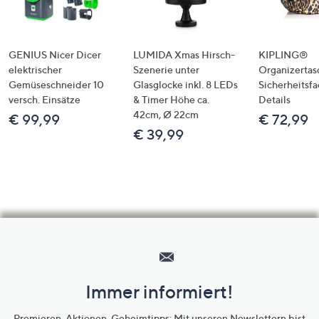
GENIUS Nicer Dicer
LUMIDA Xmas Hirsch-
KIPLING®
elektrischer
Szenerie unter
Organizertas
Gemüseschneider 10
Glasglocke inkl. 8 LEDs
Sicherheitsf
versch. Einsätze
& Timer Höhe ca.
Details
42cm, Ø 22cm
€ 99,99
€ 72,99
€ 39,99
Hilfeseiten,
Service
und
Immer informiert!
Unternehmensinformationen
Premieren, Aktionen, Geheimtipps: Mit unseren Newslettern bist