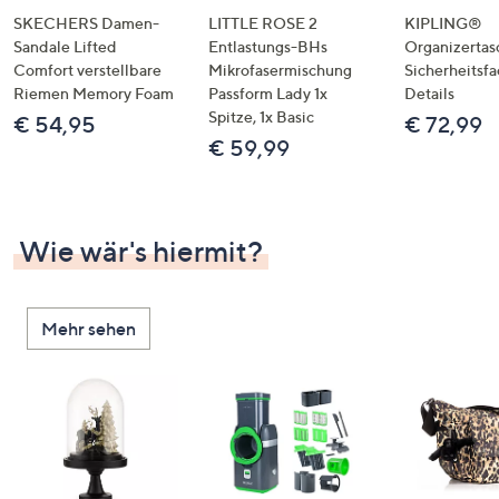
SKECHERS Damen-
LITTLE ROSE 2
KIPLING®
Sandale Lifted
Entlastungs-BHs
Organizertas
Comfort verstellbare
Mikrofasermischung
Sicherheitsf
Riemen Memory Foam
Passform Lady 1x
Details
Spitze, 1x Basic
€ 54,95
€ 72,99
€ 59,99
Wie wär's hiermit?
Mehr sehen