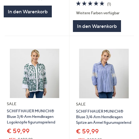
von
Bewertungen
5.0
1
(1)
5
von
Bewertungen
In den Warenkorb
Weitere Farben verfügbar
5
In den Warenkorb
SALE
SALE
SCHIFFHAUER MUNICH®
SCHIFFHAUER MUNICH®
Bluse 3/4-Arm Hemdkragen
Bluse 3/4-Arm Hemdkragen
Logoknöpfe figurumspielend
Spitze am Ärmel figurumspielend
€ 59,99
€ 59,99