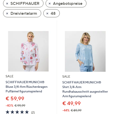
SCHIFFHAUER
Angebotspreise
oder
wischen
Dreiviertelarm
48
Sie
auf
Touch-
Geräten
nach
links
bzw.
rechts,
um
diese
SALE
SALE
anzuzeigen.
SCHIFFHAUER MUNICH®
SCHIFFHAUER MUNICH®
Bluse 3/4-Arm Rüschenkragen
Shirt 3/4-Arm
Puffärmel figurumspielend
Rundhalsausschnitt ausgestellter
Arm figurumspielend
€ 59,99
€ 49,99
-40%
€ 99,99
-44%
€ 89,99
5.0
2
(2)