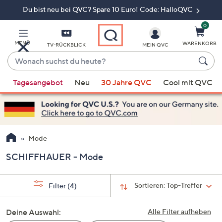
Du bist neu bei QVC? Spare 10 Euro! Code: HalloQVC
Zum
Hauptinhalt
springen
0
MENÜ
WARENKORB
TV-RÜCKBLICK
MEIN QVC
Wonach
suchst
Wenn
du
Tagesangebot
Neu
30 Jahre QVC
Cool mit QVC
Vorschläge
heute?
verfügbar
sind,
verwenden
Sie
Mode
die
SCHIFFHAUER - Mode
Pfeiltasten
nach
oben
Sortieren:
Top-Treffer
Filter
(4)
und
nach
Deine Auswahl:
Alle Filter aufheben
unten