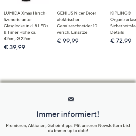
LUMIDA Xmas Hirsch-
GENIUS Nicer Dicer
KIPLING®
Szenerie unter
elektrischer
Organizertas
Glasglocke inkl. 8 LEDs
Gemüseschneider 10
Sicherheitsf
& Timer Höhe ca.
versch. Einsätze
Details
42cm, Ø 22cm
€ 99,99
€ 72,99
€ 39,99
Hilfeseiten,
Service
und
Immer informiert!
Unternehmensinformationen
Premieren, Aktionen, Geheimtipps: Mit unseren Newslettern bist
du immer up to date!