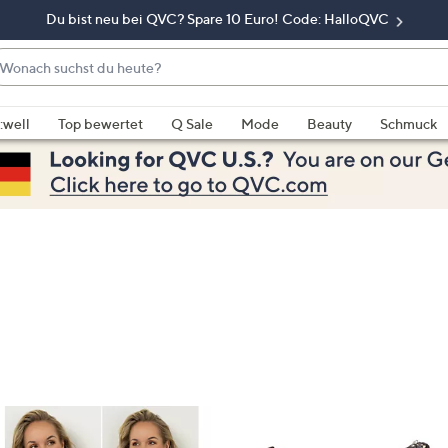
Du bist neu bei QVC? Spare 10 Euro! Code: HalloQVC
onach
chst
enn
u
rschläge
:well
Top bewertet
Q Sale
Mode
Beauty
Schmuck
eute?
rfügbar
nd,
erwenden
e
e
eiltasten
ach
ben
nd
ach
nten
der
ischen