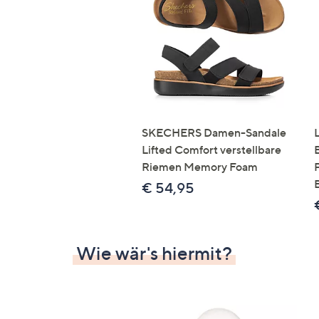
Si
au
T
G
n
li
b
re
SKECHERS Damen-Sandale
u
Lifted Comfort verstellbare
di
Riemen Memory Foam
an
€ 54,95
Wie wär's hiermit?