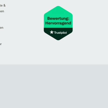
te &
ten
en
ur