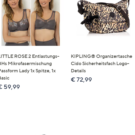
e
f
ouch-
eräten
ach
nks
zw.
chts,
LITTLE ROSE 2 Entlastungs-
KIPLING® Organizertasche
m
BHs Mikrofasermischung
Cido Sicherheitsfach Logo-
ese
Passform Lady 1x Spitze, 1x
Details
zuzeigen.
Basic
€ 72,99
€ 59,99