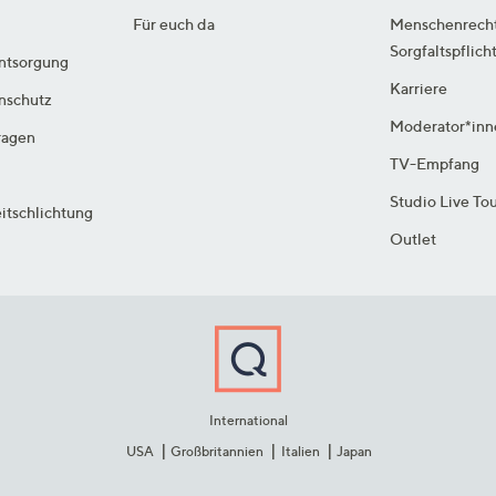
Für euch da
Menschenrech
Sorgfaltspflich
ntsorgung
Karriere
enschutz
Moderator*inn
ragen
TV-Empfang
Studio Live To
itschlichtung
Outlet
International
USA
Großbritannien
Italien
Japan