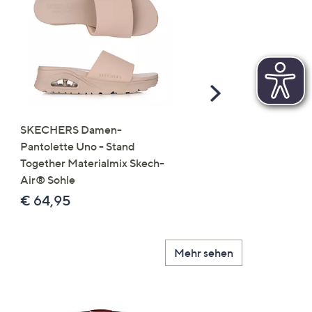
Scroll
Right
SKECHERS Damen-
JERYMOOD HOMEWEA
Pantolette Uno - Stand
Tops Mikrofaser Seitensc
Together Materialmix Skech-
leger weit
Air® Sohle
€ 24,99
€ 64,95
Mehr sehen