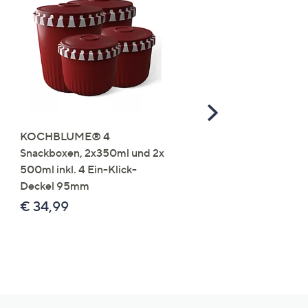
Scroll
Right
KOCHBLUME® 4
you:ly Pure Protein Limo
Snackboxen, 2x350ml und 2x
Lysin 575g für 25 Portio
500ml inkl. 4 Ein-Klick-
€ 49,99
Deckel 95mm
€ 86,94 /1 kg
€ 34,99