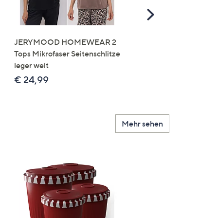
Scroll
Right
JERYMOOD HOMEWEAR 2
LITTLE ROSE 5 Maxislip
Tops Mikrofaser Seitenschlitze
Mikrofaser 3x Stickereide
leger weit
2x uni
€ 24,99
€ 49,99
Mehr sehen