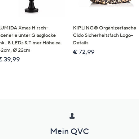
LUMIDA Xmas Hirsch-
KIPLING® Organizertasche
Szenerie unter Glasglocke
Cido Sicherheitsfach Logo-
inkl. 8 LEDs & Timer Höhe ca.
Details
42cm, Ø 22cm
€ 72,99
€ 39,99
Mein QVC