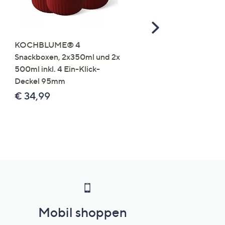
Scroll
Right
KOCHBLUME® 4
you:ly Pure Protein Limo
Snackboxen, 2x350ml und 2x
Lysin 575g für 25 Portio
500ml inkl. 4 Ein-Klick-
€ 49,99
Deckel 95mm
€ 86,94 /1 kg
€ 34,99
Mobil shoppen