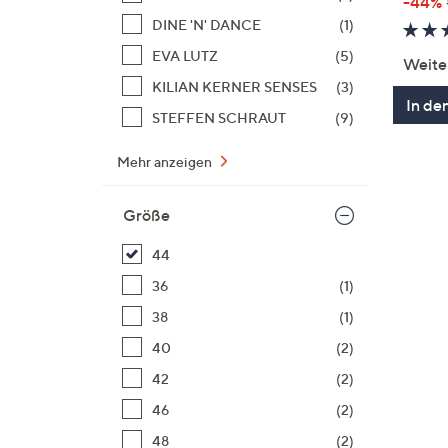
-44%
DINE 'N' DANCE
(1)
EVA LUTZ
(5)
Weite
KILIAN KERNER SENSES
(3)
In de
STEFFEN SCHRAUT
(9)
Mehr anzeigen
Größe
44
36
(1)
38
(1)
40
(2)
42
(2)
46
(2)
48
(2)