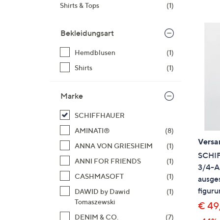
Si
Shirts & Tops
(1)
au
T
Bekleidungsart
G
n
Hemdblusen
(1)
li
Shirts
(1)
b
re
Marke
u
di
SCHIFFHAUER
an
AMINATI®
(8)
Versa
ANNA VON GRIESHEIM
(1)
SCHI
ANNI FOR FRIENDS
(1)
3/4-A
CASHMASOFT
(1)
ausges
figur
DAWID by Dawid
(1)
Tomaszewski
€ 49
DENIM & CO.
(7)