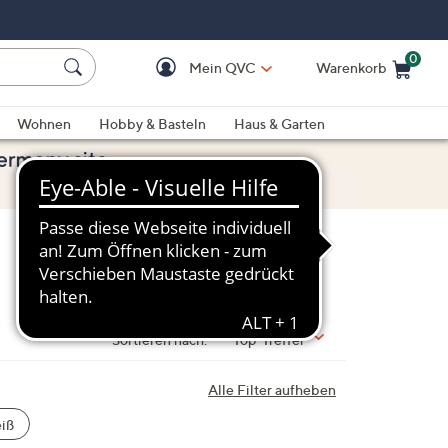
0
Mein QVC
Warenkorb
Einkaufswagen ist le
Wohnen
Hobby & Basteln
Haus & Garten
Sortieren nach:
Top-Treffer
Alle Filter aufheben
iß