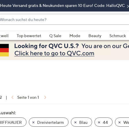
Heute Versand gratis & Neukunden sparen 10 Euro! Code: HalloQVC
onach
chst
enn
u
rschläge
:well
Top bewertet
Q Sale
Mode
Beauty
Schmuck
eute?
rfügbar
nd,
erwenden
e
e
eiltasten
ach
ben
nd
 2
|
Seite 1 von 1
ach
nten
Auswahl:
der
IFFHAUER
Dreiviertelarm
Blau
44
We
ischen