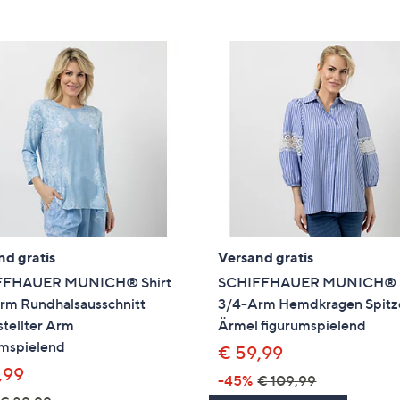
e
f
ouch-
eräten
ach
nks
zw.
chts,
m
ese
zuzeigen.
nd gratis
Versand gratis
FFHAUER MUNICH® Shirt
SCHIFFHAUER MUNICH® 
rm Rundhalsausschnitt
3/4-Arm Hemdkragen Spitz
tellter Arm
Ärmel figurumspielend
umspielend
€ 59,99
,99
-45%
€ 109,99