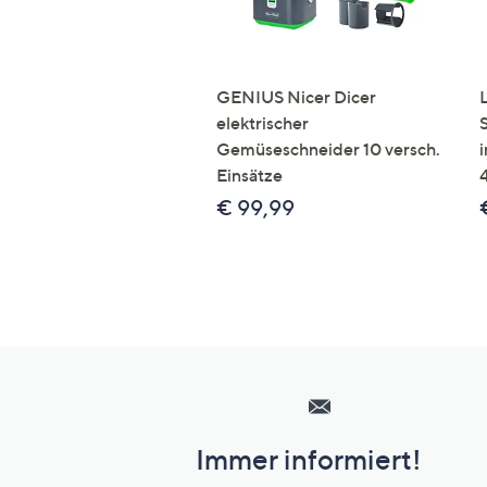
GENIUS Nicer Dicer
elektrischer
Gemüseschneider 10 versch.
Einsätze
€ 99,99
Hilfeseiten,
Service
und
Immer informiert!
Unternehmensinformationen