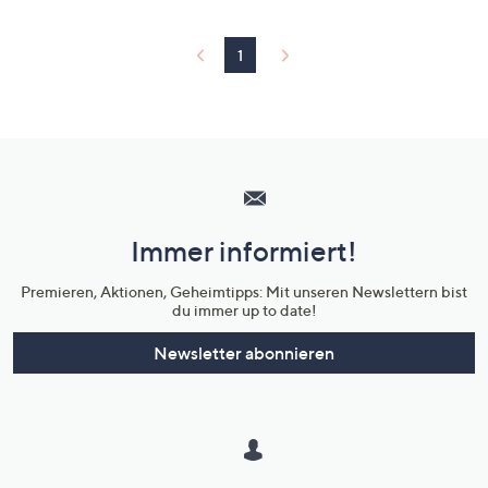
1
Hilfeseiten,
Service
und
Immer informiert!
Unternehmensinformationen
Premieren, Aktionen, Geheimtipps: Mit unseren Newslettern bist
du immer up to date!
Newsletter abonnieren