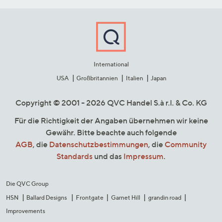
International
USA
Großbritannien
Italien
Japan
Copyright © 2001 - 2026 QVC Handel S.à r.l. & Co. KG
Für die Richtigkeit der Angaben übernehmen wir keine
Gewähr. Bitte beachte auch folgende
AGB
, die
Datenschutzbestimmungen
, die
Community
Standards
und das
Impressum
.
Die QVC Group
HSN
Ballard Designs
Frontgate
Garnet Hill
grandin road
Improvements