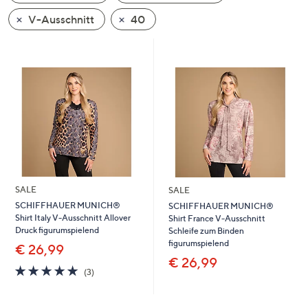
oder
V-Ausschnitt
40
wischen
Sie
auf
Touch-
Geräten
nach
links
bzw.
rechts,
um
SALE
SALE
diese
SCHIFFHAUER MUNICH®
SCHIFFHAUER MUNICH®
anzuzeigen.
Shirt Italy V-Ausschnitt Allover
Shirt France V-Ausschnitt
Druck figurumspielend
Schleife zum Binden
figurumspielend
€ 26,99
€ 26,99
5.0
3
(3)
von
Bewertungen
5