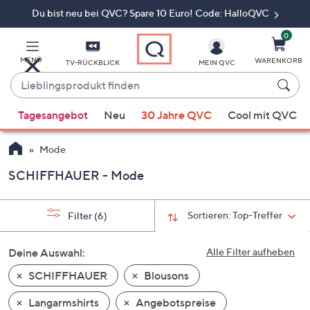
Du bist neu bei QVC? Spare 10 Euro! Code: HalloQVC
Zum
Hauptinhalt
springen
0
MENÜ
WARENKORB
TV-RÜCKBLICK
MEIN QVC
Lieblingsprodukt
finden
Wenn
Tagesangebot
Neu
30 Jahre QVC
Cool mit QVC
Vorschläge
verfügbar
Mode
sind,
verwenden
SCHIFFHAUER - Mode
Sie
die
Sortieren:
Top-Treffer
Filter
(6)
Pfeiltasten
nach
Deine Auswahl:
Alle Filter aufheben
oben
und
SCHIFFHAUER
Blousons
nach
Langarmshirts
Angebotspreise
unten