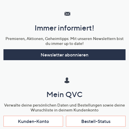
Hilfeseiten,
Service
und
Immer informiert!
Unternehmensinformationen
Premieren, Aktionen, Geheimtipps: Mit unseren Newslettern bist
du immer up to date!
Newsletter abonnieren
Mein QVC
Verwalte deine persönlichen Daten und Bestellungen sowie deine
Wunschliste in deinem Kundenkonto
Kunden-Konto
Bestell-Status