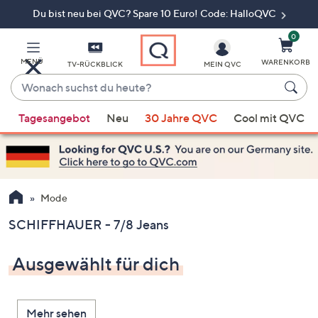
Du bist neu bei QVC? Spare 10 Euro! Code: HalloQVC
Zum
Hauptinhalt
springen
0
MENÜ
WARENKORB
TV-RÜCKBLICK
MEIN QVC
Wonach
suchst
Wenn
du
Tagesangebot
Neu
30 Jahre QVC
Cool mit QVC
Vorschläge
heute?
verfügbar
sind,
verwenden
Sie
Mode
die
SCHIFFHAUER - 7/8 Jeans
Pfeiltasten
nach
Ausgewählt für dich
oben
und
nach
Mehr sehen
unten