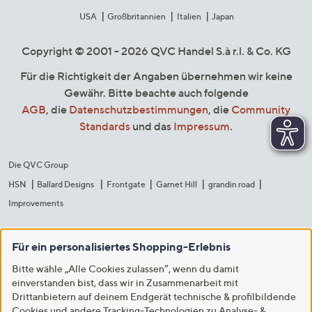
USA
Großbritannien
Italien
Japan
Copyright © 2001 - 2026 QVC Handel S.à r.l. & Co. KG
Für die Richtigkeit der Angaben übernehmen wir keine
Gewähr. Bitte beachte auch folgende
AGB
, die
Datenschutzbestimmungen
, die
Community
Standards
und das
Impressum
.
Die QVC Group
HSN
Ballard Designs
Frontgate
Garnet Hill
grandin road
Improvements
Für ein personalisiertes Shopping-Erlebnis
Bitte wähle „Alle Cookies zulassen“, wenn du damit
einverstanden bist, dass wir in Zusammenarbeit mit
Drittanbietern auf deinem Endgerät technische & profilbildende
Cookies und andere Tracking-Technologien zu Analyse- &