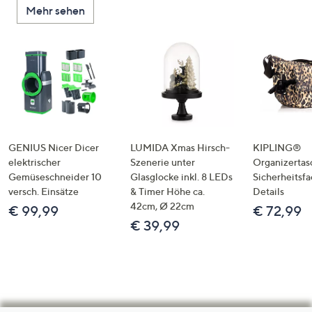
Mehr sehen
GENIUS Nicer Dicer
LUMIDA Xmas Hirsch-
KIPLING®
elektrischer
Szenerie unter
Organizertas
Gemüseschneider 10
Glasglocke inkl. 8 LEDs
Sicherheitsf
versch. Einsätze
& Timer Höhe ca.
Details
42cm, Ø 22cm
€ 99,99
€ 72,99
€ 39,99