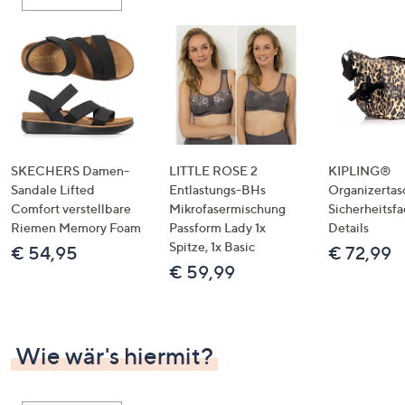
oder
wischen
Sie
auf
Touch-
Geräten
nach
links
SKECHERS Damen-
LITTLE ROSE 2
KIPLING®
bzw.
Sandale Lifted
Entlastungs-BHs
Organizertas
Comfort verstellbare
Mikrofasermischung
Sicherheitsf
rechts,
Riemen Memory Foam
Passform Lady 1x
Details
um
Spitze, 1x Basic
€ 54,95
€ 72,99
diese
€ 59,99
anzuzeigen.
Wie wär's hiermit?