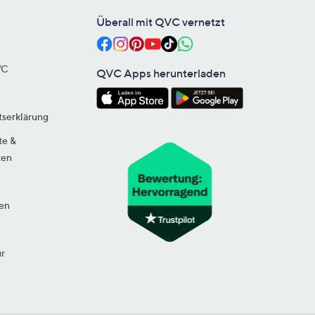
Überall mit QVC vernetzt
VC
QVC Apps herunterladen
tserklärung
te &
ten
en
ur