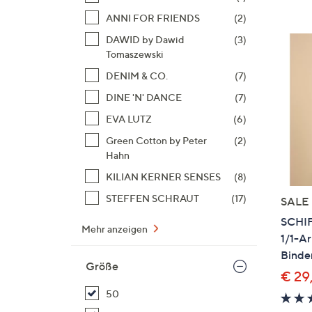
ANNI FOR FRIENDS
(2)
DAWID by Dawid
(3)
Tomaszewski
DENIM & CO.
(7)
DINE 'N' DANCE
(7)
EVA LUTZ
(6)
Green Cotton by Peter
(2)
Hahn
KILIAN KERNER SENSES
(8)
STEFFEN SCHRAUT
(17)
SALE
SCHI
Mehr anzeigen
1/1-A
Binden
Größe
€ 29
50