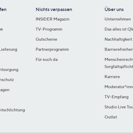
fen
Nichts verpassen
Über uns
INSIDER Magazin
Unternehmen
en
TV-Programm
Das alles ist Q
Gutscheine
Nachhaltigkeit
Lieferung
Partnerprogramm
Barrierefreihei
Für euch da
Menschenrech
Sorgfaltspflich
ntsorgung
Karriere
enschutz
Moderator*inn
ragen
TV-Empfang
Studio Live To
itschlichtung
Outlet