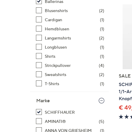
Ballerinas
Si
au
Blusenshirts
(2)
T
Cardigan
(1)
G
Hemdblusen
(1)
n
li
Langarmshirts
(2)
b
Longblusen
(1)
re
Shirts
(1)
u
Strickpullover
(4)
di
an
Sweatshirts
(2)
SALE
T-Shirts
(1)
SCHI
1/1-A
Knopfl
Marke
€ 49
SCHIFFHAUER
AMINATI®
(5)
ANNA VON GRIESHEIM
(1)