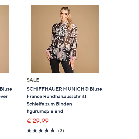
SALE
Bluse
SCHIFFHAUER MUNICH® Bluse
over
France Rundhalsausschnitt
Schleife zum Binden
figurumspielend
€ 29,99
en
5.0
2
(2)
von
Bewertungen