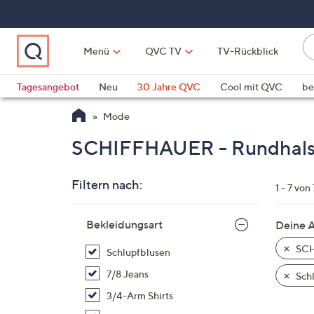
Zum
Hauptinhalt
springen
Li
Menü
QVC TV
TV-Rückblick
fi
W
Vo
Tagesangebot
Neu
30 Jahre QVC
Cool mit QVC
be
ve
QLINARISCH
Technik
Mode
si
v
SCHIFFHAUER - Rundhalsa
Si
di
Filtern nach:
Pf
1 - 7 von 
n
Zur
o
Bekleidungsart
Deine 
Produktliste
u
springen
SCH
Schlupfblusen
n
u
7/8 Jeans
Schl
o
3/4-Arm Shirts
w