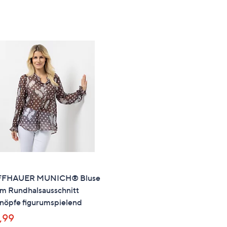
von
Bewertungen
von
Bewertung
5
5
FFHAUER MUNICH® Bluse
rm Rundhalsausschnitt
nöpfe figurumspielend
,99