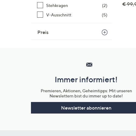
€ 99,
Stehkragen
(2)
V-Ausschnitt
(5)
Preis
Hilfeseiten,
Service
und
Immer informiert!
Unternehmensinformationen
Premieren, Aktionen, Geheimtipps: Mit unseren
Newslettern bist du immer up to date!
Newsletter abonnieren