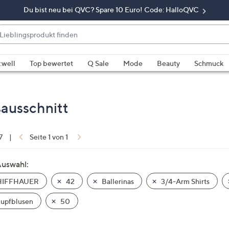
Du bist neu bei QVC? Spare 10 Euro! Code: HalloQVC
eblingsprodukt
nden
enn
rschläge
:well
Top bewertet
Q Sale
Mode
Beauty
Schmuck
rfügbar
nd,
erwenden
usschnitt
e
e
eiltasten
7
|
Seite 1 von 1
ach
ben
Auswahl:
nd
IFFHAUER
42
Ballerinas
3/4-Arm Shirts
ach
nten
upfblusen
50
der
ischen