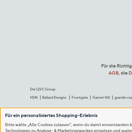
Für die Richti
AGB
, die
D
Die QVC Group
HSN
Ballard Designs
Frontgate
Garnet Hill
grandin ro
Für ein personalisiertes Shopping-Erlebnis
Bitte wähle „Alle Cookies zulassen“, wenn du damit einverstanden b
Technologien zu Analyse- & Marketingzwecken einsetzen und auslese