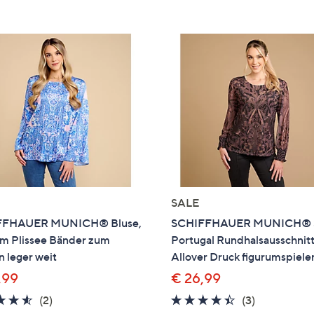
SALE
FFHAUER MUNICH® Bluse,
SCHIFFHAUER MUNICH® S
rm Plissee Bänder zum
Portugal Rundhalsausschnit
 leger weit
Allover Druck figurumspiel
,99
€ 26,99
4.5
2
4.3
3
(2)
(3)