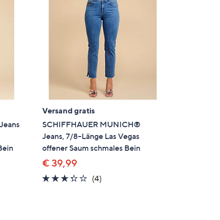
Versand gratis
Jeans
SCHIFFHAUER MUNICH®
Jeans, 7/8-Länge Las Vegas
Bein
offener Saum schmales Bein
€ 39,99
3.2
4
(4)
en
von
Bewertungen
5