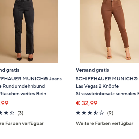
nd gratis
Versand gratis
FFHAUER MUNICH® Jeans
SCHIFFHAUER MUNICH® 
e Rundumdehnbund
Las Vegas 2 Knöpfe
fftaschen weites Bein
Strasssteinbesatz schmales 
,99
€ 32,99
4.3
3
3.4
9
(3)
(9)
von
Bewertungen
von
Bewertung
re Farben verfügbar
Weitere Farben verfügbar
5
5