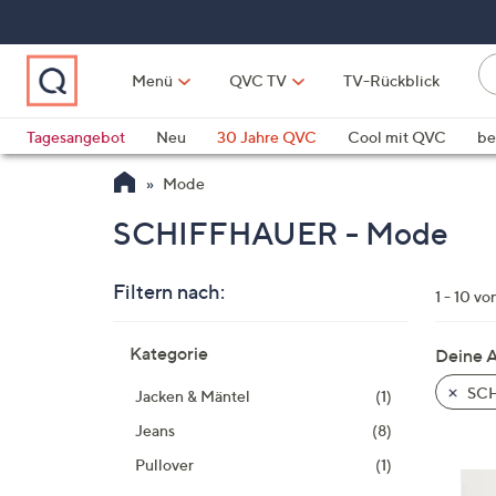
Zum
Hauptinhalt
springen
Li
Menü
QVC TV
TV-Rückblick
fi
W
Vo
Tagesangebot
Neu
30 Jahre QVC
Cool mit QVC
be
ve
QLINARISCH
Technik
Mode
si
v
SCHIFFHAUER - Mode
Si
di
Filtern nach:
Pf
1 - 10 vo
n
Zur
o
Kategorie
Deine 
Produktliste
u
springen
SCH
Jacken & Mäntel
(1)
n
u
Jeans
(8)
o
Pullover
(1)
w