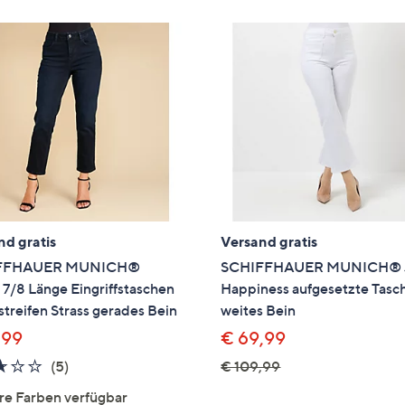
nd gratis
Versand gratis
FFHAUER MUNICH®
SCHIFFHAUER MUNICH® 
 7/8 Länge Eingriffstaschen
Happiness aufgesetzte Tasc
treifen Strass gerades Bein
weites Bein
,99
€ 69,99
2.6
5
(5)
€ 109,99
von
Bewertungen
re Farben verfügbar