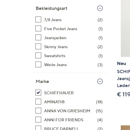
Si
Bekleidungsart
au
T
7/8 Jeans
(2)
G
Five Pocket Jeans
(1)
n
li
Jeansjacken
(1)
b
Skinny Jeans
(2)
re
Sweatshirts
(1)
u
Neu
Weite Jeans
(3)
di
SCHI
an
Jeansj
Marke
Lederi
SCHIFFHAUER
€ 11
AMINATI®
(18)
ANNA VON GRIESHEIM
(15)
ANNI FOR FRIENDS
(4)
BRUCE DARNELL
(2)