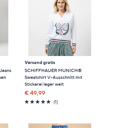
Versand gratis
Jeans
SCHIFFHAUER MUNICH®
hen
Sweatshirt V-Ausschnitt mit
Stickerei leger weit
€ 49,99
5.0
1
(1)
en
von
Bewertungen
5