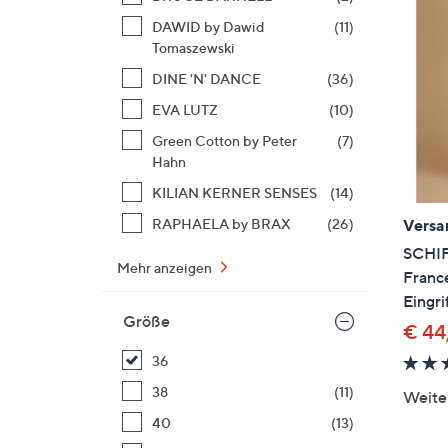
DAWID by Dawid
(11)
Tomaszewski
DINE 'N' DANCE
(36)
EVA LUTZ
(10)
Green Cotton by Peter
(7)
Hahn
KILIAN KERNER SENSES
(14)
RAPHAELA by BRAX
(26)
Versa
SCHI
Mehr anzeigen
Franc
Eingri
Größe
€ 44
36
38
(11)
Weite
40
(13)