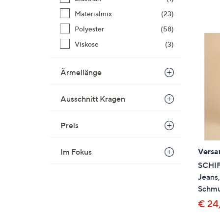
Materialmix
(23)
Polyester
(58)
Viskose
(3)
Ärmellänge
Ausschnitt Kragen
Preis
Versa
Im Fokus
SCHI
Jeans,
Schmu
€ 24