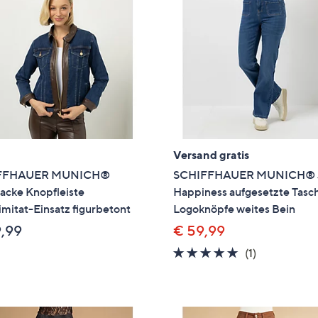
e
f
ouch-
eräten
ach
nks
zw.
chts,
m
Versand gratis
ese
FFHAUER MUNICH®
SCHIFFHAUER MUNICH® 
zuzeigen.
acke Knopfleiste
Happiness aufgesetzte Tasc
mitat-Einsatz figurbetont
Logoknöpfe weites Bein
9,99
€ 59,99
5.0
1
(1)
von
Bewertung
5