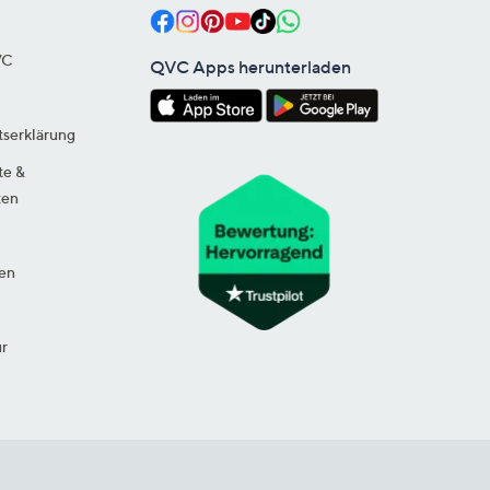
VC
QVC Apps herunterladen
tserklärung
te &
ten
en
ur