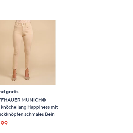
5
nd gratis
FFHAUER MUNICH®
 knöchellang Happiness mit
ckknöpfen schmales Bein
,99