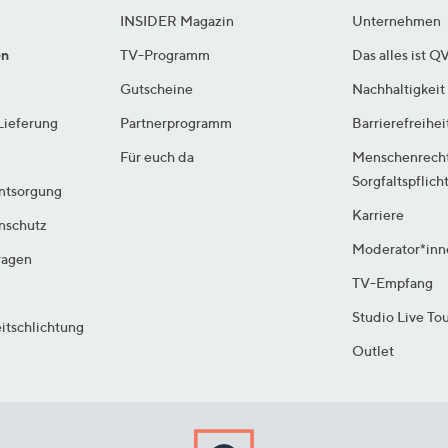
INSIDER Magazin
Unternehmen
en
TV-Programm
Das alles ist Q
Gutscheine
Nachhaltigkeit
Lieferung
Partnerprogramm
Barrierefreihei
Für euch da
Menschenrech
Sorgfaltspflich
ntsorgung
Karriere
enschutz
Moderator*inn
ragen
TV-Empfang
Studio Live To
itschlichtung
Outlet