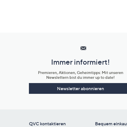
Hilfeseiten,
Service
und
Immer informiert!
Unternehmensinformationen
Premieren, Aktionen, Geheimtipps: Mit unseren
Newslettern bist du immer up to date!
Newsletter abonnieren
QVC kontaktieren
Bequem einkau