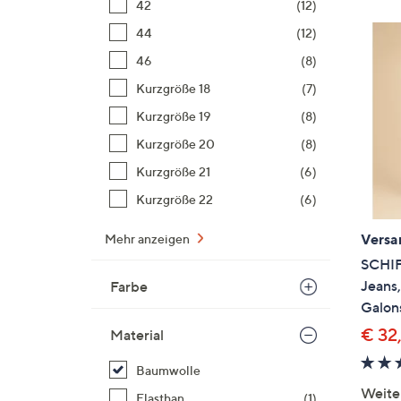
42
(12)
44
(12)
46
(8)
Kurzgröße 18
(7)
Kurzgröße 19
(8)
Kurzgröße 20
(8)
Kurzgröße 21
(6)
Kurzgröße 22
(6)
Versa
Mehr anzeigen
SCHI
Jeans,
Farbe
Galons
€ 32
Material
Baumwolle
Weite
Elasthan
(1)