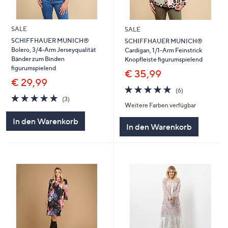
SALE
SALE
SCHIFFHAUER MUNICH®
SCHIFFHAUER MUNICH®
Bolero, 3/4-Arm Jerseyqualität
Cardigan, 1/1-Arm Feinstrick
Bänder zum Binden
Knopfleiste figurumspielend
figurumspielend
€ 35,99
€ 29,99
4.7
6
(6)
4.7
3
von
Bewertungen
(3)
Weitere Farben verfügbar
von
Bewertungen
5
5
In den Warenkorb
In den Warenkorb