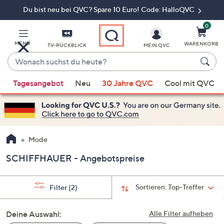
Du bist neu bei QVC? Spare 10 Euro! Code: HalloQVC
Zum
Hauptinhalt
springen
0
MENÜ
WARENKORB
TV-RÜCKBLICK
MEIN QVC
Wonach
suchst
Wenn
du
Tagesangebot
Neu
30 Jahre QVC
Cool mit QVC
Vorschläge
heute?
verfügbar
sind,
verwenden
Sie
Mode
die
SCHIFFHAUER - Angebotspreise
Pfeiltasten
nach
oben
Sortieren:
Top-Treffer
Filter
(2)
und
nach
Deine Auswahl:
Alle Filter aufheben
unten