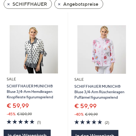
SCHIFFHAUER
Angebotspreise
oder
wischen
Sie
auf
Touch-
Geräten
nach
links
bzw.
rechts,
um
SALE
SALE
diese
SCHIFFHAUER MUNICH®
SCHIFFHAUER MUNICH®
Bluse 3/4-Arm Hemdkragen
Bluse 3/4-Arm Rüschenkragen
anzuzeigen.
Knopfleiste figurumspielend
Puffärmel figurumspielend
€ 59,99
€ 59,99
-45%
€ 109,99
-40%
€ 99,99
5.0
1
5.0
2
(1)
(2)
von
Bewertungen
von
Bewertungen
5
5
In den Warenkorb
In den Warenkorb