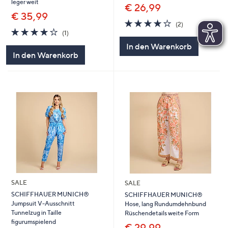
leger weit
€ 26,99
€ 35,99
4.0
2
(2)
4.0
1
von
Bewertungen
(1)
von
Bewertungen
5
In den Warenkorb
5
In den Warenkorb
SALE
SALE
SCHIFFHAUER MUNICH®
SCHIFFHAUER MUNICH®
Jumpsuit V-Ausschnitt
Hose, lang Rundumdehnbund
Tunnelzug in Taille
Rüschendetails weite Form
figurumspielend
€ 29,99