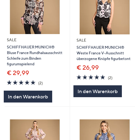
SALE
SALE
SCHIFFHAUER MUNICH®
SCHIFFHAUER MUNICH®
Bluse France Rundhalsausschnitt
Weste France V-Ausschnitt
Schleife zum Binden
überzogene Knöpfe figurbetont
figurumspielend
€ 26,99
€ 29,99
5.0
2
(2)
5.0
2
von
Bewertungen
(2)
von
Bewertungen
5
In den Warenkorb
5
In den Warenkorb