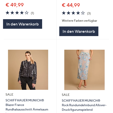
€ 49,99
€ 44,99
4.0
1
4.0
3
(1)
(3)
von
Bewertungen
von
Bewertungen
Weitere Farben verfügbar
5
5
In den Warenkorb
In den Warenkorb
SALE
SALE
SCHIFFHAUER MUNICH®
SCHIFFHAUER MUNICH®
Blazer France
Rock Rundumdehnbund Allover-
Rundhalsausschnitt Ärmelsaum
Druck figurumspielend