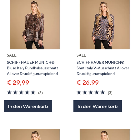
SALE
SALE
SCHIFFHAUER MUNICH®
SCHIFFHAUER MUNICH®
Bluse Italy Rundhalsausschnitt
Shirt Italy V-Ausschnitt Allover
Allover Druck figurumspielend
Druck figurumspielend
€ 29,99
€ 26,99
5.0
3
5.0
3
(3)
(3)
von
Bewertungen
von
Bewertungen
5
5
In den Warenkorb
In den Warenkorb