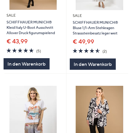
SALE
SALE
SCHIFFHAUER MUNICH®
SCHIFFHAUER MUNICH®
Kleid Italy U-Boot Ausschnitt
Bluse 1/1-Arm Stehkragen
Allover Druck figurumspielend
Strasssteinbesatz leger weit
€ 43,99
€ 49,99
4.6
5
4.5
2
(5)
(2)
von
Bewertungen
von
Bewertungen
5
5
In den Warenkorb
In den Warenkorb