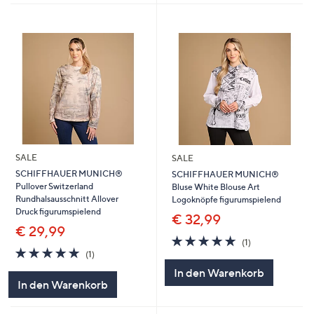
SALE
SALE
SCHIFFHAUER MUNICH®
SCHIFFHAUER MUNICH®
Pullover Switzerland
Bluse White Blouse Art
Rundhalsausschnitt Allover
Logoknöpfe figurumspielend
Druck figurumspielend
€ 32,99
€ 29,99
5.0
1
(1)
5.0
1
von
Bewertungen
(1)
von
Bewertungen
5
In den Warenkorb
5
In den Warenkorb