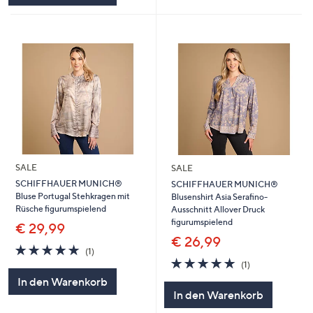
SALE
SALE
SCHIFFHAUER MUNICH®
SCHIFFHAUER MUNICH®
Bluse Portugal Stehkragen mit
Blusenshirt Asia Serafino-
Rüsche figurumspielend
Ausschnitt Allover Druck
figurumspielend
€ 29,99
€ 26,99
5.0
1
(1)
von
Bewertungen
5.0
1
(1)
5
von
Bewertungen
In den Warenkorb
5
In den Warenkorb