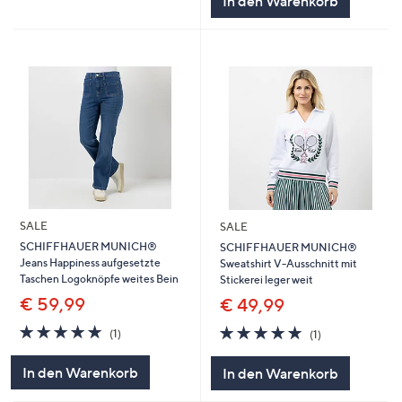
In den Warenkorb
SALE
SALE
SCHIFFHAUER MUNICH®
SCHIFFHAUER MUNICH®
Jeans Happiness aufgesetzte
Sweatshirt V-Ausschnitt mit
Taschen Logoknöpfe weites Bein
Stickerei leger weit
€ 59,99
€ 49,99
5.0
1
5.0
1
(1)
(1)
von
Bewertungen
von
Bewertungen
5
5
In den Warenkorb
In den Warenkorb