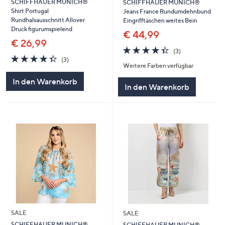
SCHIFFHAUER MUNICH®
SCHIFFHAUER MUNICH®
Shirt Portugal
Jeans France Rundumdehnbund
Rundhalsausschnitt Allover
Eingrifftaschen weites Bein
Druck figurumspielend
€ 44,99
€ 26,99
4.3
3
(3)
4.3
3
von
Bewertungen
(3)
Weitere Farben verfügbar
von
Bewertungen
5
5
In den Warenkorb
In den Warenkorb
SALE
SALE
SCHIFFHAUER MUNICH®
SCHIFFHAUER MUNICH®