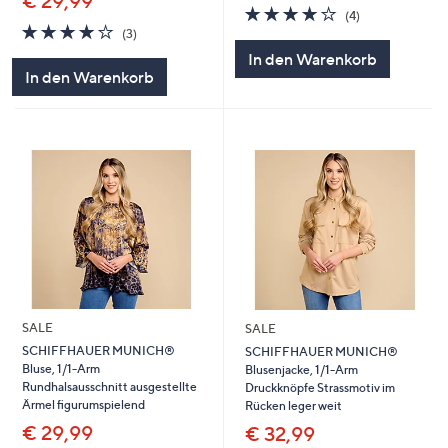
€ 29,99
3.8
4
(4)
4.0
3
von
Bewertungen
(3)
von
Bewertungen
5
In den Warenkorb
5
In den Warenkorb
SALE
SALE
SCHIFFHAUER MUNICH®
SCHIFFHAUER MUNICH®
Bluse, 1/1-Arm
Blusenjacke, 1/1-Arm
Rundhalsausschnitt ausgestellte
Druckknöpfe Strassmotiv im
Ärmel figurumspielend
Rücken leger weit
€ 29,99
€ 32,99