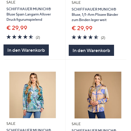
SALE
SALE
SCHIFFHAUER MUNICH®
SCHIFFHAUER MUNICH®
Bluse Spain Langarm Allover
Bluse, 1/1-Arm Plissee Bänder
Druck figurumspielend
zum Binden leger weit
€ 29,99
€ 29,99
4.5
2
4.5
2
(2)
(2)
von
Bewertungen
von
Bewertungen
5
5
In den Warenkorb
In den Warenkorb
SALE
SALE
SCHIFFHAUER MUNICH®
SCHIFFHAUER MUNICH®