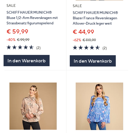
SALE
SALE
SCHIFFHAUER MUNICH®
SCHIFFHAUER MUNICH®
Bluse 1/2-Arm Reverskragen mit
Blazer France Reverskragen
Strassbesatz figurumspielend
Allover-Druck leger weit
€ 59,99
€ 44,99
-40%
€ 99,99
-62%
€ 119,99
4.5
2
4.5
2
(2)
(2)
von
Bewertungen
von
Bewertungen
5
5
In den Warenkorb
In den Warenkorb