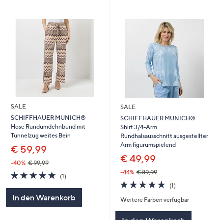
SALE
SALE
SCHIFFHAUER MUNICH®
SCHIFFHAUER MUNICH®
Hose Rundumdehnbund mit
Shirt 3/4-Arm
Tunnelzug weites Bein
Rundhalsausschnitt ausgestellter
Arm figurumspielend
€ 59,99
€ 49,99
-40%
€ 99,99
-44%
€ 89,99
5.0
1
(1)
von
Bewertungen
5.0
1
(1)
5
von
Bewertungen
In den Warenkorb
Weitere Farben verfügbar
5