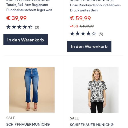
Tunika, 3/4-Arm Raglanarm
Hose Rundumdehnbund Allover-
Rundhalsausschnitt leger weit
Druck weites Bein
€ 39,99
€ 59,99
4.3
3
-45%
€ 109,99
(3)
von
Bewertungen
4.2
5
(5)
5
von
Bewertungen
In den Warenkorb
5
In den Warenkorb
SALE
SALE
SCHIFFHAUER MUNICH®
SCHIFFHAUER MUNICH®