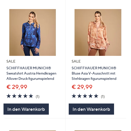
SALE
SALE
SCHIFFHAUER MUNICH®
SCHIFFHAUER MUNICH®
Sweatshirt Austria Hemdkragen
Bluse Asia V-Ausschnitt mit
Allover Druck figurumspielend
Stehkragen figurumspielend
€ 29,99
€ 29,99
5.0
1
5.0
1
(1)
(1)
von
Bewertungen
von
Bewertungen
5
5
In den Warenkorb
In den Warenkorb