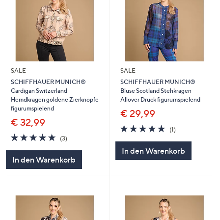
SALE
SALE
SCHIFFHAUER MUNICH®
SCHIFFHAUER MUNICH®
Cardigan Switzerland
Bluse Scotland Stehkragen
Hemdkragen goldene Zierknöpfe
Allover Druck figurumspielend
figurumspielend
€ 29,99
€ 32,99
5.0
1
(1)
5.0
3
von
Bewertungen
(3)
von
Bewertungen
5
In den Warenkorb
5
In den Warenkorb