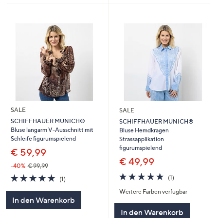
SALE
SALE
SCHIFFHAUER MUNICH®
SCHIFFHAUER MUNICH®
Bluse langarm V-Ausschnitt mit
Bluse Hemdkragen
Schleife figurumspielend
Strassapplikation
figurumspielend
€ 59,99
€ 49,99
-40%
€ 99,99
5.0
1
5.0
1
(1)
(1)
von
Bewertungen
von
Bewertungen
Weitere Farben verfügbar
5
5
In den Warenkorb
In den Warenkorb