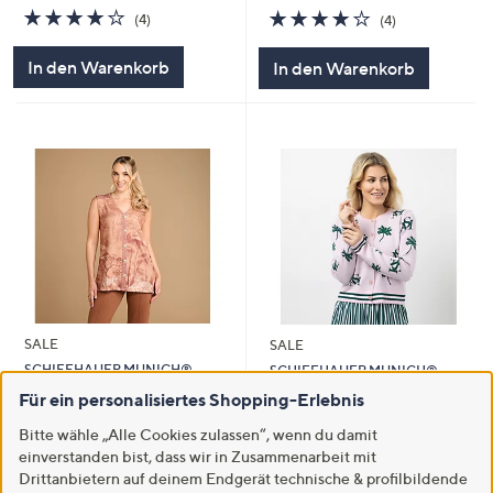
3.8
4
3.8
4
(4)
(4)
von
Bewertungen
von
Bewertungen
5
5
In den Warenkorb
In den Warenkorb
SALE
SALE
SCHIFFHAUER MUNICH®
SCHIFFHAUER MUNICH®
Weste Asia V-Ausschnitt
Cardigan 1/1-Arm
Für ein personalisiertes Shopping-Erlebnis
Schmuckknöpfe figurumspielend
Rundhalsausschnitt Strassbesatz
figurumspielend
Bitte wähle „Alle Cookies zulassen“, wenn du damit
€ 26,99
einverstanden bist, dass wir in Zusammenarbeit mit
€ 69,99
3.7
3
(3)
Drittanbietern auf deinem Endgerät technische & profilbildende
von
Bewertungen
-36%
€ 109,99