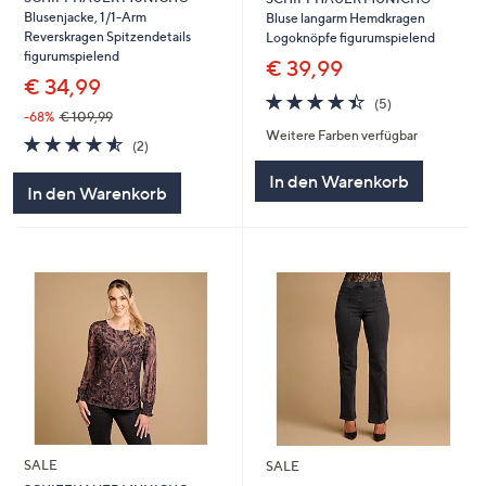
Blusenjacke, 1/1-Arm
Bluse langarm Hemdkragen
Reverskragen Spitzendetails
Logoknöpfe figurumspielend
figurumspielend
€ 39,99
€ 34,99
4.4
5
(5)
von
Bewertungen
-68%
€ 109,99
Weitere Farben verfügbar
5
4.5
2
(2)
von
Bewertungen
In den Warenkorb
5
In den Warenkorb
SALE
SALE