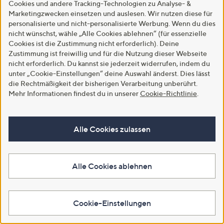
Cookies und andere Tracking-Technologien zu Analyse- &
5
3.5
2
(2)
In den Warenkorb
Marketingzwecken einsetzen und auslesen. Wir nutzen diese für
von
Bewertungen
personalisierte und nicht-personalisierte Werbung. Wenn du dies
5
nicht wünschst, wähle „Alle Cookies ablehnen“ (für essenzielle
In den Warenkorb
Cookies ist die Zustimmung nicht erforderlich). Deine
Zustimmung ist freiwillig und für die Nutzung dieser Webseite
nicht erforderlich. Du kannst sie jederzeit widerrufen, indem du
unter „Cookie-Einstellungen“ deine Auswahl änderst. Dies lässt
die Rechtmäßigkeit der bisherigen Verarbeitung unberührt.
Mehr Informationen findest du in unserer
Cookie-Richtlinie
.
Alle Cookies zulassen
SALE
SALE
Alle Cookies ablehnen
SCHIFFHAUER MUNICH®
SCHIFFHAUER MUNICH®
Hose Scotland gerade Form
Bluse langarm White Blouse Art
Rundumdehnbund weites Bein
Strasssteine figurumspielend
€ 39,99
€ 29,99
Cookie-Einstellungen
3.5
2
3.5
6
(2)
(6)