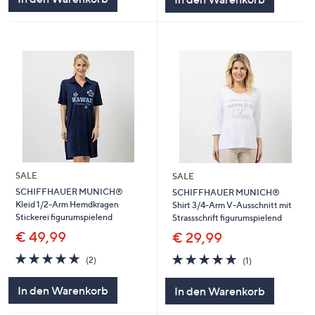
SALE
SALE
SCHIFFHAUER MUNICH®
SCHIFFHAUER MUNICH®
Kleid 1/2-Arm Hemdkragen
Shirt 3/4-Arm V-Ausschnitt mit
Stickerei figurumspielend
Strassschrift figurumspielend
€ 49,99
€ 29,99
5.0
2
5.0
1
(2)
(1)
von
Bewertungen
von
Bewertungen
5
5
In den Warenkorb
In den Warenkorb