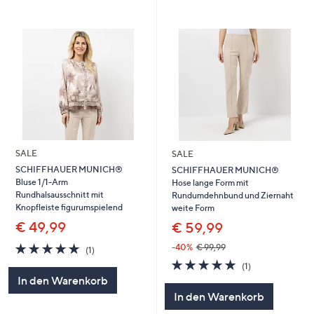
SALE
SALE
SCHIFFHAUER MUNICH®
SCHIFFHAUER MUNICH®
Bluse 1/1-Arm
Hose lange Form mit
Rundhalsausschnitt mit
Rundumdehnbund und Ziernaht
Knopfleiste figurumspielend
weite Form
€ 49,99
€ 59,99
5.0
1
-40%
€ 99,99
(1)
von
Bewertungen
5.0
1
(1)
5
von
Bewertungen
In den Warenkorb
5
In den Warenkorb