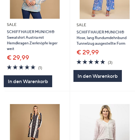
SALE
SALE
SCHIFFHAUER MUNICH®
SCHIFFHAUER MUNICH®
Sweatshirt Austria mit
Hose, lang Rundumdehnbund
Hemdkragen Zierknöpfe leger
Tunnelzug ausgestellte Form
weit
€ 29,99
€ 29,99
5.0
3
(3)
5.0
1
von
Bewertungen
(1)
von
Bewertungen
5
In den Warenkorb
5
In den Warenkorb