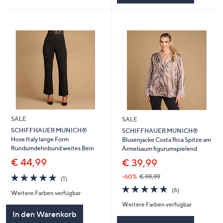
SALE
SALE
SCHIFFHAUER MUNICH®
SCHIFFHAUER MUNICH®
Hose Italy lange Form
Blusenjacke Costa Rica Spitze am
Rundumdehnbund weites Bein
Ärmelsaum figurumspielend
€ 44,99
€ 39,99
5.0
1
-60%
€ 99,99
(1)
von
Bewertungen
5.0
6
(6)
Weitere Farben verfügbar
5
von
Bewertungen
Weitere Farben verfügbar
5
In den Warenkorb