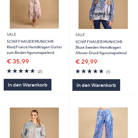
SALE
SALE
SCHIFFHAUER MUNICH®
SCHIFFHAUER MUNICH®
Kleid France Hemdkragen Gürtel
Bluse Sweden Hemdkragen
zum Binden figurumspielend
Allover-Druck figurumspielend
€ 35,99
€ 29,99
5.0
2
5.0
1
(2)
(1)
von
Bewertungen
von
Bewertungen
5
5
In den Warenkorb
In den Warenkorb