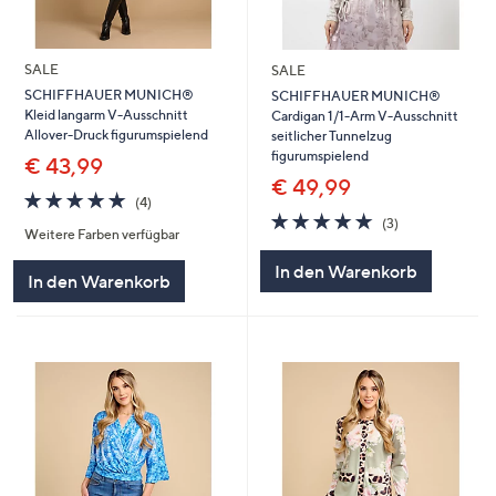
SALE
SALE
SCHIFFHAUER MUNICH®
SCHIFFHAUER MUNICH®
Kleid langarm V-Ausschnitt
Cardigan 1/1-Arm V-Ausschnitt
Allover-Druck figurumspielend
seitlicher Tunnelzug
figurumspielend
€ 43,99
€ 49,99
4.8
4
(4)
von
Bewertungen
4.7
3
(3)
Weitere Farben verfügbar
5
von
Bewertungen
5
In den Warenkorb
In den Warenkorb