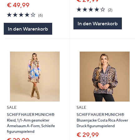
€ 49,99
4.0
2
(2)
4.0
6
von
Bewertungen
(6)
von
Bewertungen
5
In den Warenkorb
5
In den Warenkorb
SALE
SALE
SCHIFFHAUER MUNICH®
SCHIFFHAUER MUNICH®
Kleid, 1/1-Arm gesmokter
Blusenjacke Costa Rica Allover
Ärmelsaum A-Form, Schleife
Druck figurumspielend
figurumspielend
€ 29,99