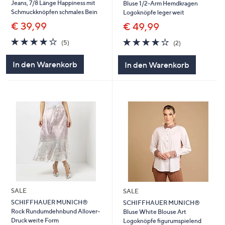
Jeans, 7/8 Länge Happiness mit
Bluse 1/2-Arm Hemdkragen
Schmuckknöpfen schmales Bein
Logoknöpfe leger weit
€ 39,99
€ 49,99
4.2
5
4.0
2
(5)
(2)
von
Bewertungen
von
Bewertungen
5
5
In den Warenkorb
In den Warenkorb
SALE
SALE
SCHIFFHAUER MUNICH®
SCHIFFHAUER MUNICH®
Rock Rundumdehnbund Allover-
Bluse White Blouse Art
Druck weite Form
Logoknöpfe figurumspielend