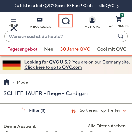
Du bist neu bei QVC? Spare 10 Euro! Code: HalloQVC
Zum
Hauptinhalt
springen
0
MENÜ
WARENKORB
TV-RÜCKBLICK
MEIN QVC
Wonach
suchst
Wenn
du
Tagesangebot
Neu
30 Jahre QVC
Cool mit QVC
Vorschläge
heute?
verfügbar
sind,
verwenden
Sie
Mode
die
SCHIFFHAUER - Beige - Cardigan
Pfeiltasten
nach
oben
Sortieren:
Top-Treffer
Filter
(3)
und
nach
Deine Auswahl:
Alle Filter aufheben
unten