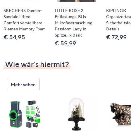
SKECHERS Damen-
LITTLE ROSE 2
KIPLING®
Sandale Lifted
Entlastungs-BHs
Organizertas
Comfort verstellbare
Mikrofasermischung
Sicherheitsf
Riemen Memory Foam
Passform Lady 1x
Details
Spitze, 1x Basic
€ 54,95
€ 72,99
€ 59,99
Wie wär's hiermit?
Mehr sehen