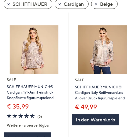
SCHIFFHAUER
Cardigan
Beige
oder
wischen
Sie
auf
Touch-
Geräten
nach
links
bzw.
rechts,
um
SALE
SALE
diese
SCHIFFHAUER MUNICH®
SCHIFFHAUER MUNICH®
Cardigan, 1/1-Arm Feinstrick
Cardigan Italy Reißverschluss
anzuzeigen.
Knopfleiste figurumspielend
Allover Druck figurumspielend
€ 35,99
€ 49,99
4.7
6
(6)
In den Warenkorb
von
Bewertungen
Weitere Farben verfügbar
5