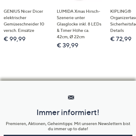
GENIUS Nicer Dicer
LUMIDA Xmas Hirsch-
KIPLING®
elektrischer
Szenerie unter
Organizertas
Gemüseschneider 10
Glasglocke inkl. 8 LEDs
Sicherheitsf
versch. Einsätze
& Timer Höhe ca.
Details
42cm, Ø 22cm
€ 99,99
€ 72,99
€ 39,99
Hilfeseiten,
Service
und
Immer informiert!
Unternehmensinformationen
Premieren, Aktionen, Geheimtipps: Mit unseren Newslettern bist
du immer up to date!