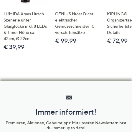
LUMIDA Xmas Hirsch-
GENIUS Nicer Dicer
KIPLING®
Szenerie unter
elektrischer
Organizertas
Glasglocke inkl. 8 LEDs
Gemüseschneider 10
Sicherheitsf
& Timer Höhe ca.
versch. Einsätze
Details
42cm, Ø 22cm
€ 99,99
€ 72,99
€ 39,99
Hilfeseiten,
Service
und
Immer informiert!
Unternehmensinformationen
Premieren, Aktionen, Geheimtipps: Mit unseren Newslettern bist
du immer up to date!