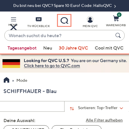
Du bist neu bei QVC? Spare 10 Euro! Code: HalloQVC
Zum
Hauptinhalt
springen
0
MENÜ
WARENKORB
TV-RÜCKBLICK
MEIN QVC
Wonach
suchst
Wenn
du
Tagesangebot
Neu
30 Jahre QVC
Cool mit QVC
Vorschläge
heute?
verfügbar
sind,
verwenden
Sie
Mode
die
SCHIFFHAUER - Blau
Pfeiltasten
nach
oben
Sortieren:
Top-Treffer
und
Deine Auswahl:
nach
Alle Filter aufheben
unten