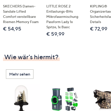
SKECHERS Damen-
LITTLE ROSE 2
KIPLING®
Sandale Lifted
Entlastungs-BHs
Organizertas
Comfort verstellbare
Mikrofasermischung
Sicherheitsf
Riemen Memory Foam
Passform Lady 1x
Details
Spitze, 1x Basic
€ 54,95
€ 72,99
€ 59,99
Wie wär's hiermit?
Mehr sehen