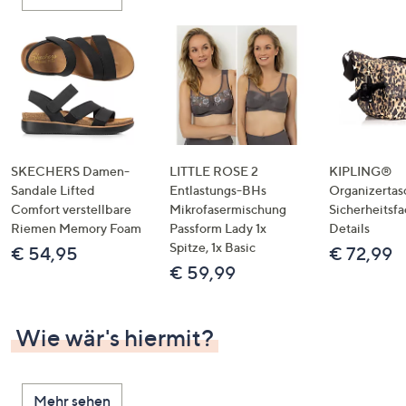
oder
wischen
Sie
auf
Touch-
Geräten
nach
links
SKECHERS Damen-
LITTLE ROSE 2
KIPLING®
bzw.
Sandale Lifted
Entlastungs-BHs
Organizertas
Comfort verstellbare
Mikrofasermischung
Sicherheitsf
rechts,
Riemen Memory Foam
Passform Lady 1x
Details
um
Spitze, 1x Basic
€ 54,95
€ 72,99
diese
€ 59,99
anzuzeigen.
Wie wär's hiermit?
Mehr sehen