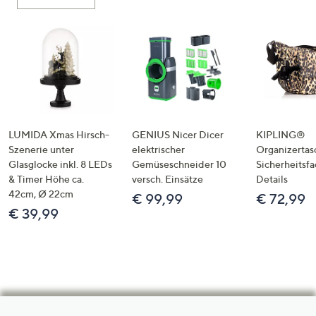
LUMIDA Xmas Hirsch-
GENIUS Nicer Dicer
KIPLING®
Szenerie unter
elektrischer
Organizertas
Glasglocke inkl. 8 LEDs
Gemüseschneider 10
Sicherheitsf
& Timer Höhe ca.
versch. Einsätze
Details
42cm, Ø 22cm
€ 99,99
€ 72,99
€ 39,99
Hilfeseiten,