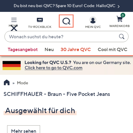
Du bist neu bei QVC? Spare 10 Euro! Code: HalloQVC
Zum
Hauptinhalt
springen
0
MENÜ
WARENKORB
TV-RÜCKBLICK
MEIN QVC
Wonach
suchst
Wenn
du
Tagesangebot
Neu
30 Jahre QVC
Cool mit QVC
Vorschläge
heute?
verfügbar
sind,
verwenden
Sie
Mode
die
SCHIFFHAUER - Braun - Five Pocket Jeans
Pfeiltasten
nach
Ausgewählt für dich
oben
und
nach
Mehr sehen
unten