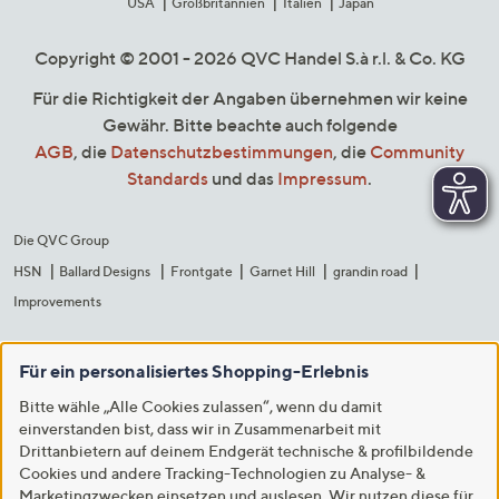
USA
Großbritannien
Italien
Japan
Copyright © 2001 - 2026 QVC Handel S.à r.l. & Co. KG
Für die Richtigkeit der Angaben übernehmen wir keine
Gewähr. Bitte beachte auch folgende
AGB
, die
Datenschutzbestimmungen
, die
Community
Standards
und das
Impressum
.
Die QVC Group
HSN
Ballard Designs
Frontgate
Garnet Hill
grandin road
Improvements
Für ein personalisiertes Shopping-Erlebnis
Bitte wähle „Alle Cookies zulassen“, wenn du damit
einverstanden bist, dass wir in Zusammenarbeit mit
Drittanbietern auf deinem Endgerät technische & profilbildende
Cookies und andere Tracking-Technologien zu Analyse- &
Marketingzwecken einsetzen und auslesen. Wir nutzen diese für