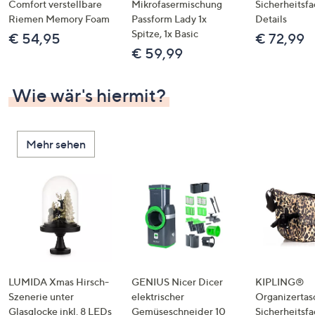
Comfort verstellbare
Mikrofasermischung
Sicherheitsf
Riemen Memory Foam
Passform Lady 1x
Details
Spitze, 1x Basic
€ 54,95
€ 72,99
€ 59,99
Wie wär's hiermit?
Mehr sehen
LUMIDA Xmas Hirsch-
GENIUS Nicer Dicer
KIPLING®
Szenerie unter
elektrischer
Organizertas
Glasglocke inkl. 8 LEDs
Gemüseschneider 10
Sicherheitsf