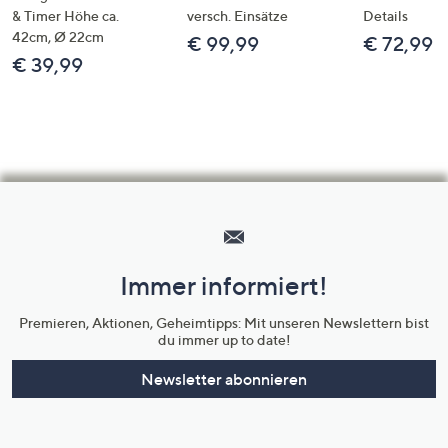
& Timer Höhe ca.
versch. Einsätze
Details
42cm, Ø 22cm
€ 99,99
€ 72,99
€ 39,99
Hilfeseiten,
Service
und
Immer informiert!
Unternehmensinformationen
Premieren, Aktionen, Geheimtipps: Mit unseren Newslettern bist
du immer up to date!
Newsletter abonnieren