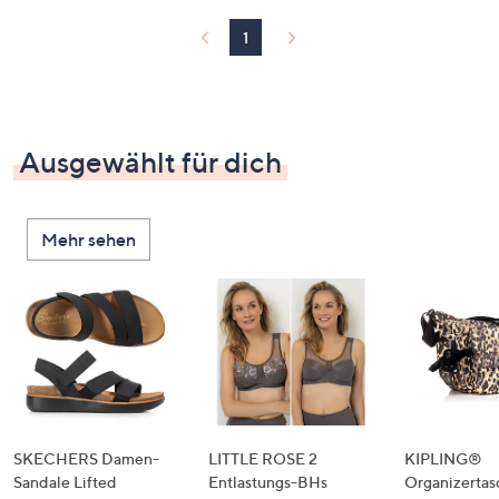
1
Ausgewählt für dich
Mehr sehen
SKECHERS Damen-
LITTLE ROSE 2
KIPLING®
Sandale Lifted
Entlastungs-BHs
Organizertas