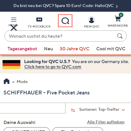
Du bist neu bei QVC? Spare 10 Euro! Code: HalloQVC
Zum
Hauptinhalt
springen
0
MENÜ
WARENKORB
TV-RÜCKBLICK
MEIN QVC
Wonach
suchst
Wenn
du
Tagesangebot
Neu
30 Jahre QVC
Cool mit QVC
Vorschläge
heute?
verfügbar
sind,
verwenden
Sie
Mode
die
SCHIFFHAUER - Five Pocket Jeans
Pfeiltasten
nach
oben
Sortieren:
Top-Treffer
und
Deine Auswahl:
nach
Alle Filter aufheben
unten