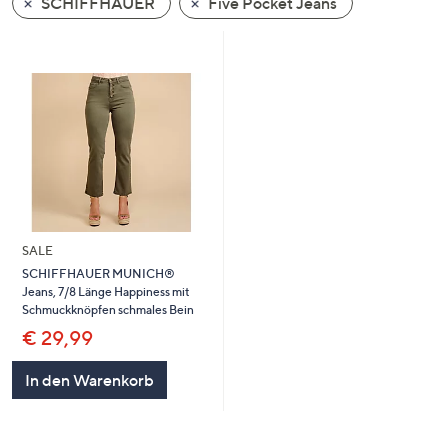
SCHIFFHAUER
Five Pocket Jeans
oder
wischen
Sie
auf
Touch-
Geräten
nach
links
bzw.
rechts,
SALE
um
SCHIFFHAUER MUNICH®
diese
Jeans, 7/8 Länge Happiness mit
anzuzeigen.
Schmuckknöpfen schmales Bein
€ 29,99
In den Warenkorb