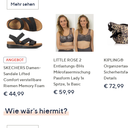
Mehr sehen
unten
oder
wischen
Sie
auf
Touch-
Geräten
nach
links
LITTLE ROSE 2
KIPLING®
ANGEBOT
bzw.
Entlastungs-BHs
Organizertas
SKECHERS Damen-
Mikrofasermischung
Sicherheitsf
rechts,
Sandale Lifted
Passform Lady 1x
Details
um
Comfort verstellbare
Spitze, 1x Basic
€ 72,99
Riemen Memory Foam
diese
€ 59,99
€ 44,99
anzuzeigen.
Wie wär's hiermit?