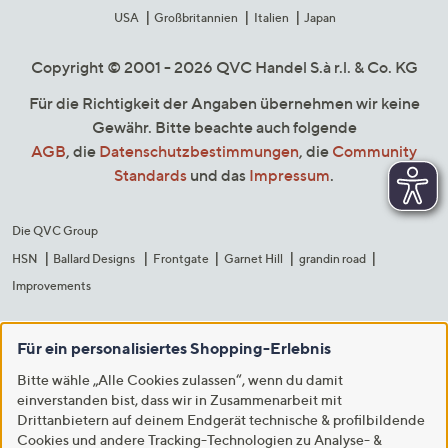
USA
Großbritannien
Italien
Japan
Copyright © 2001 - 2026 QVC Handel S.à r.l. & Co. KG
Für die Richtigkeit der Angaben übernehmen wir keine
Gewähr. Bitte beachte auch folgende
AGB
, die
Datenschutzbestimmungen
, die
Community
Standards
und das
Impressum
.
Die QVC Group
HSN
Ballard Designs
Frontgate
Garnet Hill
grandin road
Improvements
Für ein personalisiertes Shopping-Erlebnis
Bitte wähle „Alle Cookies zulassen“, wenn du damit
einverstanden bist, dass wir in Zusammenarbeit mit
Drittanbietern auf deinem Endgerät technische & profilbildende
Cookies und andere Tracking-Technologien zu Analyse- &