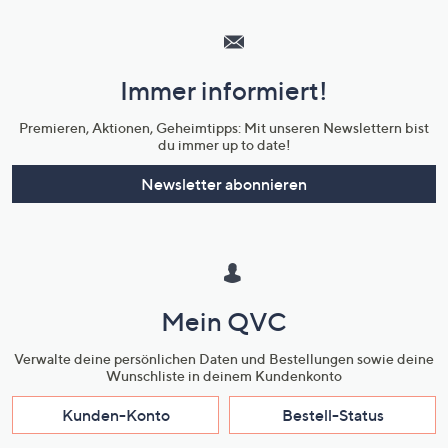
Hilfeseiten,
Service
und
Immer informiert!
Unternehmensinformationen
Premieren, Aktionen, Geheimtipps: Mit unseren Newslettern bist
du immer up to date!
Newsletter abonnieren
Mein QVC
Verwalte deine persönlichen Daten und Bestellungen sowie deine
Wunschliste in deinem Kundenkonto
Kunden-Konto
Bestell-Status