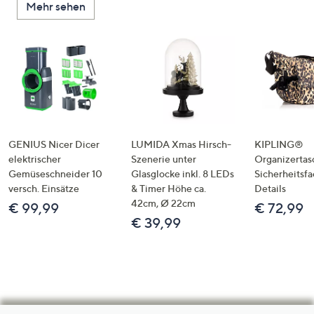
Mehr sehen
GENIUS Nicer Dicer
LUMIDA Xmas Hirsch-
KIPLING®
elektrischer
Szenerie unter
Organizertas
Gemüseschneider 10
Glasglocke inkl. 8 LEDs
Sicherheitsf
versch. Einsätze
& Timer Höhe ca.
Details
42cm, Ø 22cm
€ 99,99
€ 72,99
€ 39,99