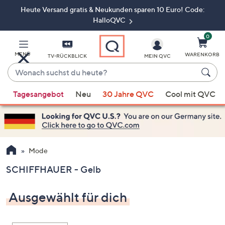
Heute Versand gratis & Neukunden sparen 10 Euro! Code:
Zum
Hauptinhalt
HalloQVC
springen
0
MENÜ
WARENKORB
TV-RÜCKBLICK
MEIN QVC
Wonach
suchst
Wenn
du
Tagesangebot
Neu
30 Jahre QVC
Cool mit QVC
Vorschläge
heute?
verfügbar
sind,
verwenden
Sie
Mode
die
SCHIFFHAUER - Gelb
Pfeiltasten
nach
Ausgewählt für dich
oben
und
nach