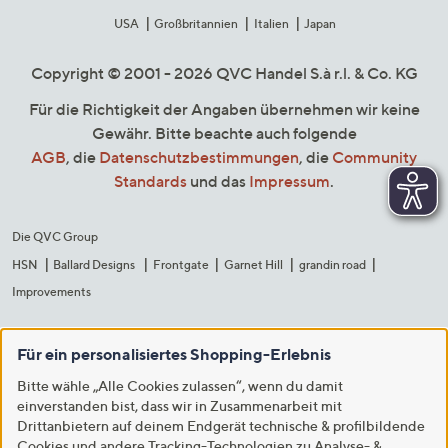
USA
Großbritannien
Italien
Japan
Copyright © 2001 - 2026 QVC Handel S.à r.l. & Co. KG
Für die Richtigkeit der Angaben übernehmen wir keine
Gewähr. Bitte beachte auch folgende
AGB
, die
Datenschutzbestimmungen
, die
Community
Standards
und das
Impressum
.
Die QVC Group
HSN
Ballard Designs
Frontgate
Garnet Hill
grandin road
Improvements
Für ein personalisiertes Shopping-Erlebnis
Bitte wähle „Alle Cookies zulassen“, wenn du damit
einverstanden bist, dass wir in Zusammenarbeit mit
Drittanbietern auf deinem Endgerät technische & profilbildende
Cookies und andere Tracking-Technologien zu Analyse- &