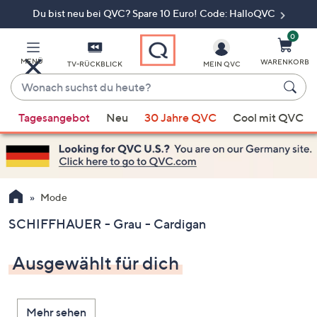
Du bist neu bei QVC? Spare 10 Euro! Code: HalloQVC
Zum
Hauptinhalt
springen
0
MENÜ
WARENKORB
TV-RÜCKBLICK
MEIN QVC
Wonach
suchst
Wenn
du
Tagesangebot
Neu
30 Jahre QVC
Cool mit QVC
Vorschläge
heute?
verfügbar
sind,
verwenden
Sie
Mode
die
SCHIFFHAUER - Grau - Cardigan
Pfeiltasten
nach
Ausgewählt für dich
oben
und
nach
Mehr sehen
unten