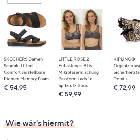
oder
wischen
Sie
auf
Touch-
Geräten
nach
links
SKECHERS Damen-
LITTLE ROSE 2
KIPLING®
bzw.
Sandale Lifted
Entlastungs-BHs
Organizertas
Comfort verstellbare
Mikrofasermischung
Sicherheitsf
rechts,
Riemen Memory Foam
Passform Lady 1x
Details
um
Spitze, 1x Basic
€ 54,95
€ 72,99
diese
€ 59,99
anzuzeigen.
Wie wär's hiermit?