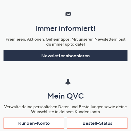
Hilfeseiten,
Service
und
Immer informiert!
Unternehmensinformationen
Premieren, Aktionen, Geheimtipps: Mit unseren Newslettern bist
du immer up to date!
Newsletter abonnieren
Mein QVC
Verwalte deine persönlichen Daten und Bestellungen sowie deine
Wunschliste in deinem Kundenkonto
Kunden-Konto
Bestell-Status