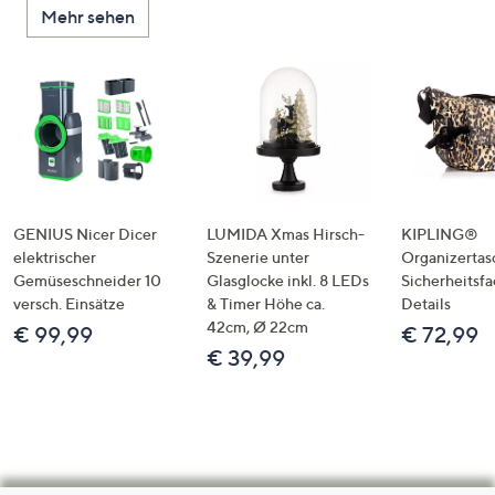
Mehr sehen
GENIUS Nicer Dicer
LUMIDA Xmas Hirsch-
KIPLING®
elektrischer
Szenerie unter
Organizertas
Gemüseschneider 10
Glasglocke inkl. 8 LEDs
Sicherheitsf
versch. Einsätze
& Timer Höhe ca.
Details
42cm, Ø 22cm
€ 99,99
€ 72,99
€ 39,99