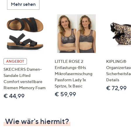
Mehr sehen
unten
oder
wischen
Sie
auf
Touch-
Geräten
nach
links
LITTLE ROSE 2
KIPLING®
ANGEBOT
bzw.
Entlastungs-BHs
Organizertas
SKECHERS Damen-
Mikrofasermischung
Sicherheitsf
rechts,
Sandale Lifted
Passform Lady 1x
Details
um
Comfort verstellbare
Spitze, 1x Basic
€ 72,99
Riemen Memory Foam
diese
€ 59,99
€ 44,99
anzuzeigen.
Wie wär's hiermit?