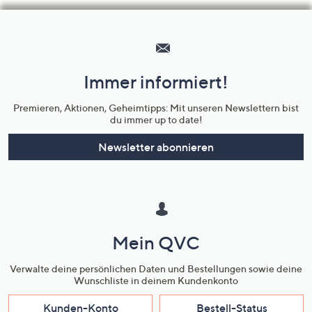
Hilfeseiten,
Service
und
Immer informiert!
Unternehmensinformationen
Premieren, Aktionen, Geheimtipps: Mit unseren Newslettern bist
du immer up to date!
Newsletter abonnieren
Mein QVC
Verwalte deine persönlichen Daten und Bestellungen sowie deine
Wunschliste in deinem Kundenkonto
Kunden-Konto
Bestell-Status