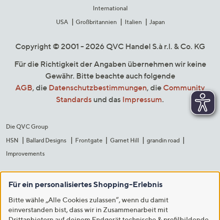
International
USA
Großbritannien
Italien
Japan
Copyright © 2001 - 2026 QVC Handel S.à r.l. & Co. KG
Für die Richtigkeit der Angaben übernehmen wir keine
Gewähr. Bitte beachte auch folgende
AGB
, die
Datenschutzbestimmungen
, die
Community
Standards
und das
Impressum
.
Die QVC Group
HSN
Ballard Designs
Frontgate
Garnet Hill
grandin road
Improvements
Für ein personalisiertes Shopping-Erlebnis
Bitte wähle „Alle Cookies zulassen“, wenn du damit
einverstanden bist, dass wir in Zusammenarbeit mit
Drittanbietern auf deinem Endgerät technische & profilbildende