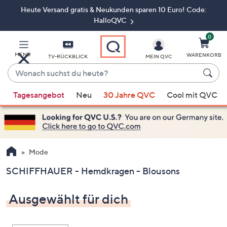
Heute Versand gratis & Neukunden sparen 10 Euro! Code:
Zum
Hauptinhalt
HalloQVC
springen
0
MENÜ
WARENKORB
TV-RÜCKBLICK
MEIN QVC
Wonach
suchst
Wenn
du
Tagesangebot
Neu
30 Jahre QVC
Cool mit QVC
Vorschläge
heute?
verfügbar
sind,
verwenden
Sie
Mode
die
SCHIFFHAUER - Hemdkragen - Blousons
Pfeiltasten
nach
Ausgewählt für dich
oben
und
nach