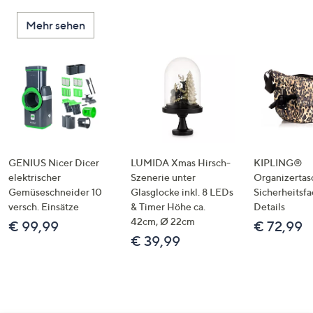
Mehr sehen
GENIUS Nicer Dicer
LUMIDA Xmas Hirsch-
KIPLING®
elektrischer
Szenerie unter
Organizertas
Gemüseschneider 10
Glasglocke inkl. 8 LEDs
Sicherheitsf
versch. Einsätze
& Timer Höhe ca.
Details
42cm, Ø 22cm
€ 99,99
€ 72,99
€ 39,99