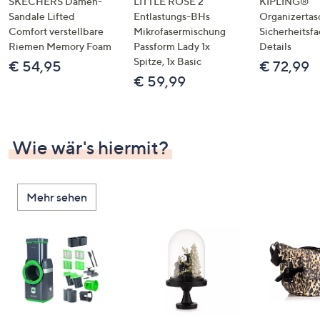
SKECHERS Damen-
LITTLE ROSE 2
KIPLING®
Sandale Lifted
Entlastungs-BHs
Organizertas
Comfort verstellbare
Mikrofasermischung
Sicherheitsf
Riemen Memory Foam
Passform Lady 1x
Details
Spitze, 1x Basic
€ 54,95
€ 72,99
€ 59,99
Wie wär's hiermit?
Mehr sehen