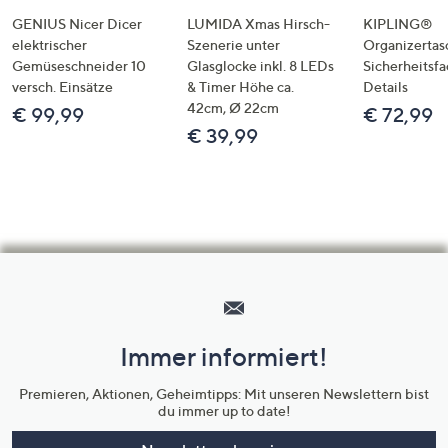
GENIUS Nicer Dicer
LUMIDA Xmas Hirsch-
KIPLING®
elektrischer
Szenerie unter
Organizertas
Gemüseschneider 10
Glasglocke inkl. 8 LEDs
Sicherheitsf
versch. Einsätze
& Timer Höhe ca.
Details
42cm, Ø 22cm
€ 99,99
€ 72,99
€ 39,99
Hilfeseiten,
Service
und
Immer informiert!
Unternehmensinformationen
Premieren, Aktionen, Geheimtipps: Mit unseren Newslettern bist
du immer up to date!