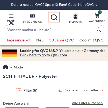
Du bist neu bei QVC? Spare 10 Euro! Code: HalloQVC
Zum
Hauptinhalt
springen
0
MENÜ
WARENKORB
TV-RÜCKBLICK
MEIN QVC
Wonach
suchst
Wenn
du
Tagesangebot
Neu
30 Jahre QVC
Cool mit QVC
Vorschläge
heute?
verfügbar
sind,
verwenden
Sie
Mode
die
SCHIFFHAUER - Polyester
Pfeiltasten
nach
oben
Sortieren:
Top-Treffer
Filter
(5)
und
nach
Deine Auswahl:
Alle Filter aufheben
unten