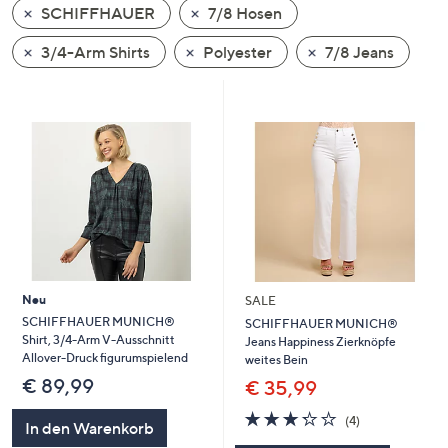
SCHIFFHAUER
7/8 Hosen
oder
wischen
3/4-Arm Shirts
Polyester
7/8 Jeans
Sie
auf
Touch-
Geräten
nach
links
bzw.
rechts,
um
diese
Neu
SALE
anzuzeigen.
SCHIFFHAUER MUNICH®
SCHIFFHAUER MUNICH®
Shirt, 3/4-Arm V-Ausschnitt
Jeans Happiness Zierknöpfe
Allover-Druck figurumspielend
weites Bein
€ 89,99
€ 35,99
3.2
4
(4)
In den Warenkorb
von
Bewertungen