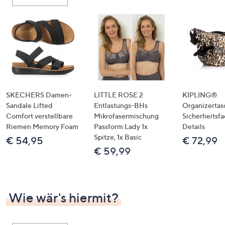
oder
wischen
Sie
auf
Touch-
Geräten
nach
links
SKECHERS Damen-
LITTLE ROSE 2
KIPLING®
bzw.
Sandale Lifted
Entlastungs-BHs
Organizertas
Comfort verstellbare
Mikrofasermischung
Sicherheitsf
rechts,
Riemen Memory Foam
Passform Lady 1x
Details
um
Spitze, 1x Basic
€ 54,95
€ 72,99
diese
€ 59,99
anzuzeigen.
Wie wär's hiermit?