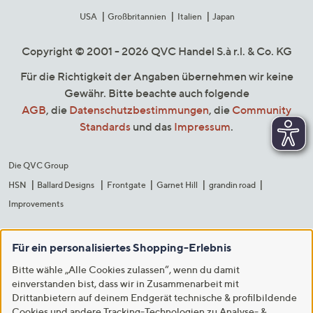
USA
Großbritannien
Italien
Japan
Copyright © 2001 - 2026 QVC Handel S.à r.l. & Co. KG
Für die Richtigkeit der Angaben übernehmen wir keine
Gewähr. Bitte beachte auch folgende
AGB
, die
Datenschutzbestimmungen
, die
Community
Standards
und das
Impressum
.
Die QVC Group
HSN
Ballard Designs
Frontgate
Garnet Hill
grandin road
Improvements
Für ein personalisiertes Shopping-Erlebnis
Bitte wähle „Alle Cookies zulassen“, wenn du damit
einverstanden bist, dass wir in Zusammenarbeit mit
Drittanbietern auf deinem Endgerät technische & profilbildende
Cookies und andere Tracking-Technologien zu Analyse- &