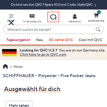
Du bist neu bei QVC? Spare 10 Euro! Code: HalloQVC
Zum
Hauptinhalt
springen
0
MENÜ
WARENKORB
TV-RÜCKBLICK
MEIN QVC
Wonach
suchst
Wenn
du
Tagesangebot
Neu
30 Jahre QVC
Cool mit QVC
Vorschläge
heute?
verfügbar
sind,
verwenden
Sie
Mode
die
SCHIFFHAUER - Polyester - Five Pocket Jeans
Pfeiltasten
nach
Ausgewählt für dich
oben
und
nach
Mehr sehen
unten