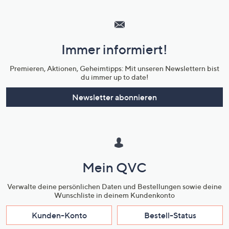
Hilfeseiten,
Service
und
Immer informiert!
Unternehmensinformationen
Premieren, Aktionen, Geheimtipps: Mit unseren Newslettern bist
du immer up to date!
Newsletter abonnieren
Mein QVC
Verwalte deine persönlichen Daten und Bestellungen sowie deine
Wunschliste in deinem Kundenkonto
Kunden-Konto
Bestell-Status