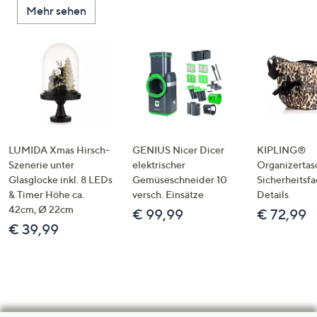
Mehr sehen
LUMIDA Xmas Hirsch-
GENIUS Nicer Dicer
KIPLING®
Szenerie unter
elektrischer
Organizertas
Glasglocke inkl. 8 LEDs
Gemüseschneider 10
Sicherheitsf
& Timer Höhe ca.
versch. Einsätze
Details
42cm, Ø 22cm
€ 99,99
€ 72,99
€ 39,99