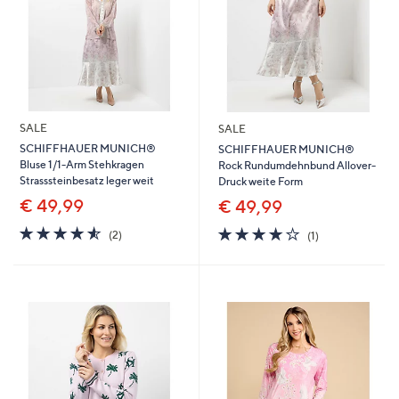
SALE
SALE
SCHIFFHAUER MUNICH®
SCHIFFHAUER MUNICH®
Bluse 1/1-Arm Stehkragen
Rock Rundumdehnbund Allover-
Strasssteinbesatz leger weit
Druck weite Form
€ 49,99
€ 49,99
4.5
2
4.0
1
(2)
(1)
von
Bewertungen
von
Bewertungen
5
5