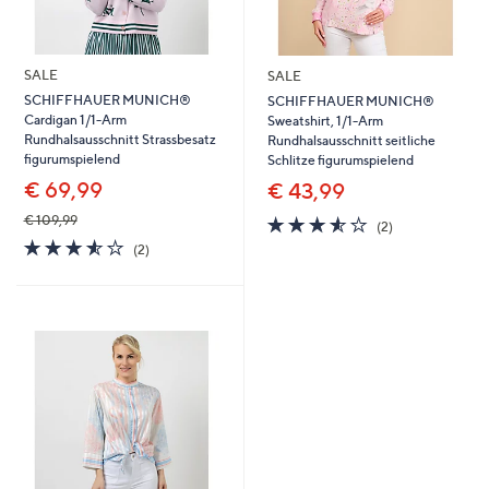
SALE
SALE
SCHIFFHAUER MUNICH®
SCHIFFHAUER MUNICH®
Cardigan 1/1-Arm
Sweatshirt, 1/1-Arm
Rundhalsausschnitt Strassbesatz
Rundhalsausschnitt seitliche
figurumspielend
Schlitze figurumspielend
€ 69,99
€ 43,99
3.5
2
€ 109,99
(2)
von
Bewertungen
3.5
2
(2)
5
von
Bewertungen
5