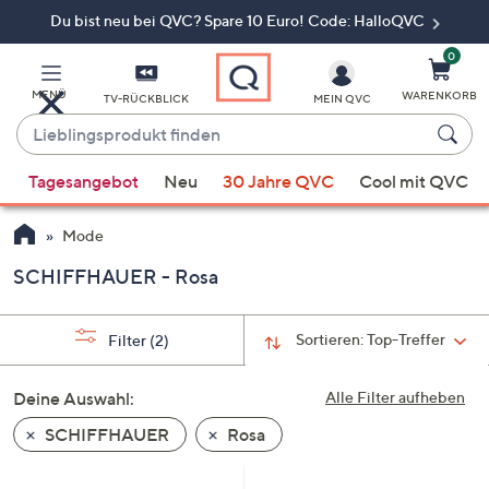
Du bist neu bei QVC? Spare 10 Euro! Code: HalloQVC
Zum
Hauptinhalt
springen
0
MENÜ
WARENKORB
TV-RÜCKBLICK
MEIN QVC
Lieblingsprodukt
finden
Wenn
Tagesangebot
Neu
30 Jahre QVC
Cool mit QVC
Vorschläge
verfügbar
Mode
sind,
verwenden
SCHIFFHAUER - Rosa
Sie
die
Sortieren:
Top-Treffer
Filter
(2)
Pfeiltasten
nach
Deine Auswahl:
Alle Filter aufheben
oben
und
SCHIFFHAUER
Rosa
nach
unten