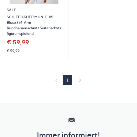
SALE
SCHIFFHAUER MUNICH®
Bluse 3/4-Arm
Rundhalsausschnitt Seitenschlitz
figurumspielend
€ 59,99
€ 99,99
1
Hilfeseiten,
Service
und
Immer informiert!