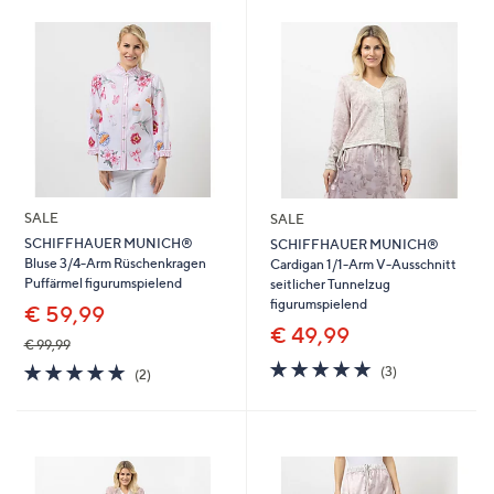
oder
wischen
Sie
auf
Touch-
Geräten
nach
links
SALE
SALE
bzw.
SCHIFFHAUER MUNICH®
SCHIFFHAUER MUNICH®
rechts,
Bluse 3/4-Arm Rüschenkragen
Cardigan 1/1-Arm V-Ausschnitt
um
Puffärmel figurumspielend
seitlicher Tunnelzug
figurumspielend
diese
€ 59,99
€ 49,99
anzuzeigen.
€ 99,99
4.7
3
5.0
2
(3)
(2)
von
Bewertungen
von
Bewertungen
5
5