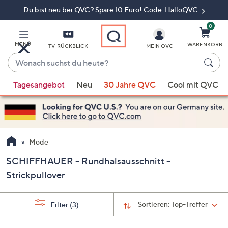
Du bist neu bei QVC? Spare 10 Euro! Code: HalloQVC
Zum
Hauptinhalt
springen
0
MENÜ
WARENKORB
TV-RÜCKBLICK
MEIN QVC
Wonach
suchst
Wenn
du
Tagesangebot
Neu
30 Jahre QVC
Cool mit QVC
Vorschläge
heute?
verfügbar
sind,
verwenden
Sie
Mode
die
SCHIFFHAUER - Rundhalsausschnitt -
Pfeiltasten
Strickpullover
nach
oben
und
Sortieren:
Top-Treffer
Filter
(3)
nach
unten