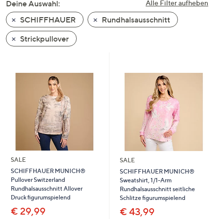
Deine Auswahl:
Alle Filter aufheben
oder
SCHIFFHAUER
Rundhalsausschnitt
wischen
Sie
Strickpullover
auf
Touch-
Geräten
nach
links
bzw.
rechts,
um
diese
anzuzeigen.
SALE
SALE
SCHIFFHAUER MUNICH®
SCHIFFHAUER MUNICH®
Pullover Switzerland
Sweatshirt, 1/1-Arm
Rundhalsausschnitt Allover
Rundhalsausschnitt seitliche
Druck figurumspielend
Schlitze figurumspielend
€ 29,99
€ 43,99