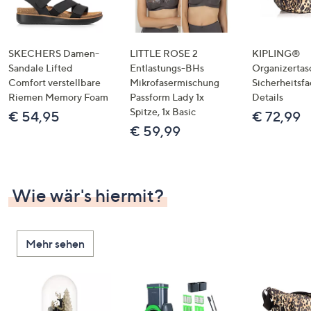
SKECHERS Damen-
LITTLE ROSE 2
KIPLING®
Sandale Lifted
Entlastungs-BHs
Organizertas
Comfort verstellbare
Mikrofasermischung
Sicherheitsf
Riemen Memory Foam
Passform Lady 1x
Details
Spitze, 1x Basic
€ 54,95
€ 72,99
€ 59,99
Wie wär's hiermit?
Mehr sehen