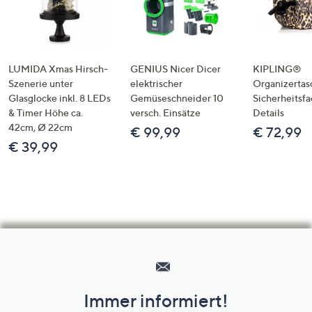
LUMIDA Xmas Hirsch-
GENIUS Nicer Dicer
KIPLING®
Szenerie unter
elektrischer
Organizertas
Glasglocke inkl. 8 LEDs
Gemüseschneider 10
Sicherheitsf
& Timer Höhe ca.
versch. Einsätze
Details
42cm, Ø 22cm
€ 99,99
€ 72,99
€ 39,99
Hilfeseiten,
Service
und
Immer informiert!
Unternehmensinformationen