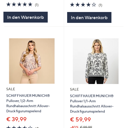
5.0
1
4.0
1
(1)
(1)
von
Bewertungen
von
Bewertungen
5
5
In den Warenkorb
In den Warenkorb
SALE
SALE
SCHIFFHAUER MUNICH®
SCHIFFHAUER MUNICH®
Pullover, 1/2-Arm
Pullover 1/1-Arm
Rundhalsausschnitt Allover-
Rundhalsausschnitt Allover-
Druck figurumspielend
Druck figurumspielend
€ 39,99
€ 59,99
3.5
4
-40%
€ 99,99