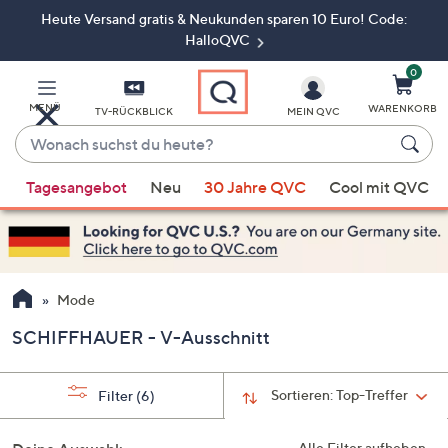
Heute Versand gratis & Neukunden sparen 10 Euro! Code:
Zum
Hauptinhalt
HalloQVC
springen
0
MENÜ
WARENKORB
TV-RÜCKBLICK
MEIN QVC
Wonach
suchst
Wenn
du
Tagesangebot
Neu
30 Jahre QVC
Cool mit QVC
Vorschläge
heute?
verfügbar
sind,
verwenden
Sie
Mode
die
SCHIFFHAUER - V-Ausschnitt
Pfeiltasten
nach
oben
Sortieren:
Top-Treffer
Filter
(6)
und
nach
Alle Filter aufheben