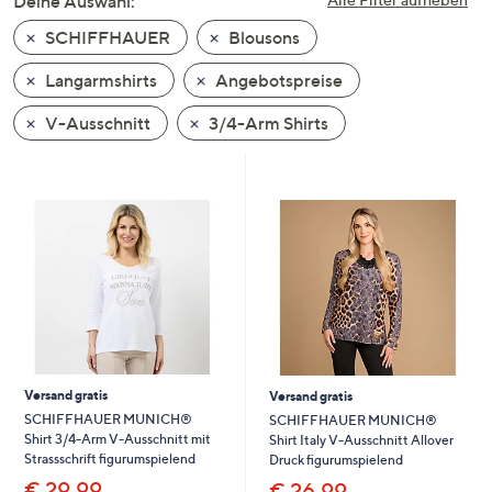
Deine Auswahl:
unten
SCHIFFHAUER
Blousons
oder
wischen
Langarmshirts
Angebotspreise
Sie
auf
V-Ausschnitt
3/4-Arm Shirts
Touch-
Geräten
nach
links
bzw.
rechts,
um
diese
anzuzeigen.
Versand gratis
Versand gratis
SCHIFFHAUER MUNICH®
SCHIFFHAUER MUNICH®
Shirt 3/4-Arm V-Ausschnitt mit
Shirt Italy V-Ausschnitt Allover
Strassschrift figurumspielend
Druck figurumspielend
€ 29,99
€ 26,99