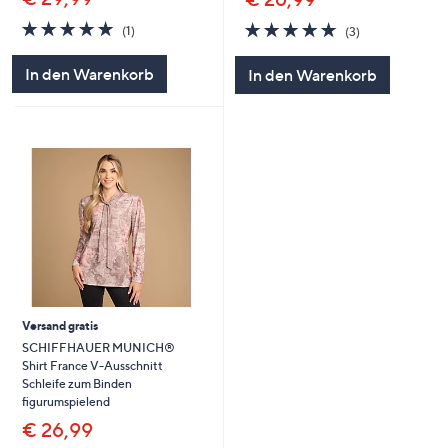
5.0
1
5.0
3
(1)
(3)
von
Bewertungen
von
Bewertungen
5
5
In den Warenkorb
In den Warenkorb
Versand gratis
SCHIFFHAUER MUNICH®
Shirt France V-Ausschnitt
Schleife zum Binden
figurumspielend
€ 26,99