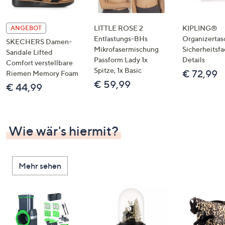
LITTLE ROSE 2
KIPLING®
ANGEBOT
Entlastungs-BHs
Organizertas
SKECHERS Damen-
Mikrofasermischung
Sicherheitsf
Sandale Lifted
Passform Lady 1x
Details
Comfort verstellbare
Spitze, 1x Basic
€ 72,99
Riemen Memory Foam
€ 59,99
€ 44,99
Wie wär's hiermit?
Mehr sehen