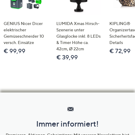
GENIUS Nicer Dicer
LUMIDA Xmas Hirsch-
KIPLING®
elektrischer
Szenerie unter
Organizertas
Gemüseschneider 10
Glasglocke inkl. 8 LEDs
Sicherheitsf
versch. Einsätze
& Timer Höhe ca.
Details
42cm, Ø 22cm
€ 99,99
€ 72,99
€ 39,99
Hilfeseiten,
Service
und
Immer informiert!
Unternehmensinformationen
Premieren, Aktionen, Geheimtipps: Mit unseren Newslettern bist