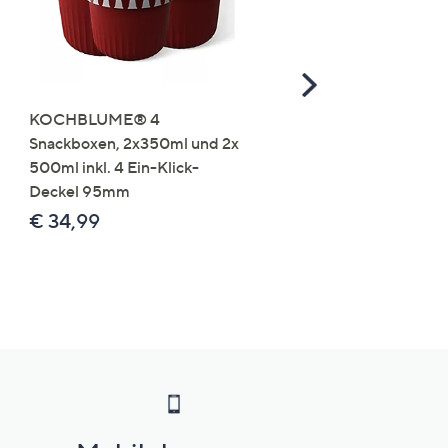
Scroll
Right
KOCHBLUME® 4
you:ly Pure Protein Limo
Snackboxen, 2x350ml und 2x
Lysin 575g für 25 Portio
500ml inkl. 4 Ein-Klick-
€ 49,99
Deckel 95mm
€ 86,94 /1 kg
€ 34,99