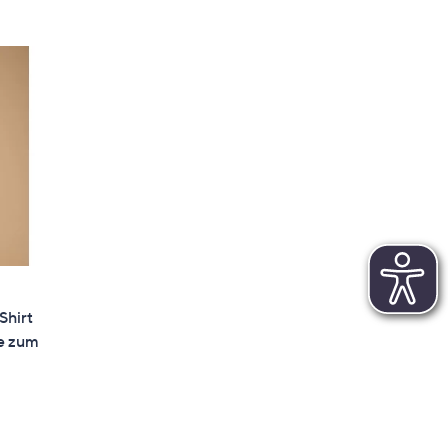
hirt
fe zum