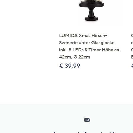
LUMIDA Xmas Hirsch-
Szenerie unter Glasglocke
inkl. 8 LEDs & Timer Höhe ca.
42cm, Ø 22cm
€ 39,99
Hilfeseiten,
Service
und