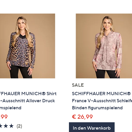
e
f
ouch-
eräten
ach
nks
zw.
chts,
m
ese
zuzeigen.
SALE
FFHAUER MUNICH® Shirt
SCHIFFHAUER MUNICH® S
V-Ausschnitt Allover Druck
France V-Ausschnitt Schlei
umspielend
Binden figurumspielend
,99
€ 26,99
5.0
2
(2)
In den Warenkorb