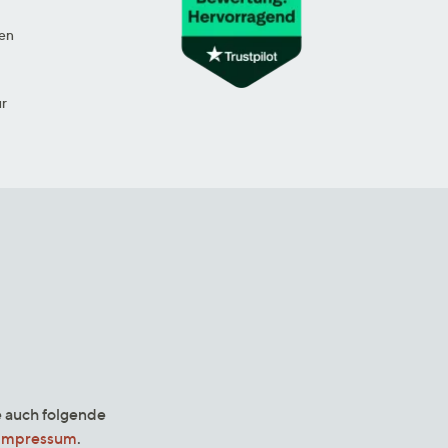
en
ur
e auch folgende
Impressum
.