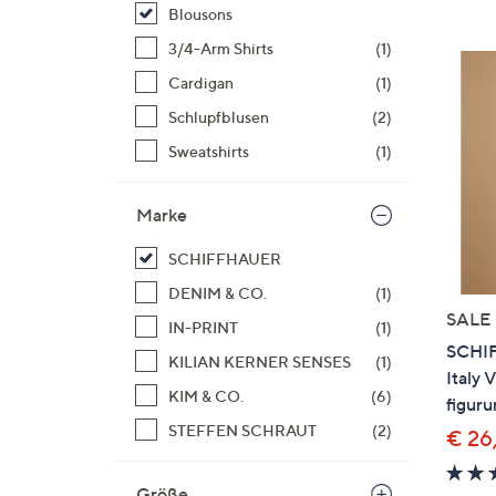
Si
Blousons
au
3/4-Arm Shirts
(1)
T
Cardigan
(1)
G
n
Schlupfblusen
(2)
li
Sweatshirts
(1)
b
re
Marke
u
di
SCHIFFHAUER
an
DENIM & CO.
(1)
SALE
IN-PRINT
(1)
SCHI
KILIAN KERNER SENSES
(1)
Italy 
KIM & CO.
(6)
figur
STEFFEN SCHRAUT
(2)
€ 26
Größe