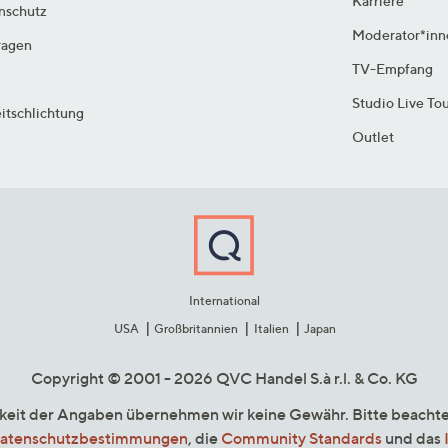
Karriere
enschutz
Moderator*inn
ragen
TV-Empfang
Studio Live To
itschlichtung
Outlet
International
USA
Großbritannien
Italien
Japan
Copyright © 2001 - 2026 QVC Handel S.à r.l. & Co. KG
gkeit der Angaben übernehmen wir keine Gewähr. Bitte beacht
atenschutzbestimmungen
, die
Community Standards
und das