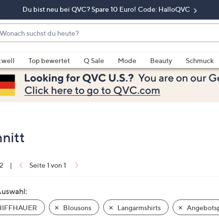
Du bist neu bei QVC? Spare 10 Euro! Code: HalloQVC
onach
chst
enn
u
rschläge
:well
Top bewertet
Q Sale
Mode
Beauty
Schmuck
eute?
rfügbar
nd,
erwenden
e
e
eiltasten
nitt
ach
ben
nd
 2
|
Seite 1 von 1
ach
nten
Auswahl:
der
IFFHAUER
Blousons
Langarmshirts
Angebotsp
ischen