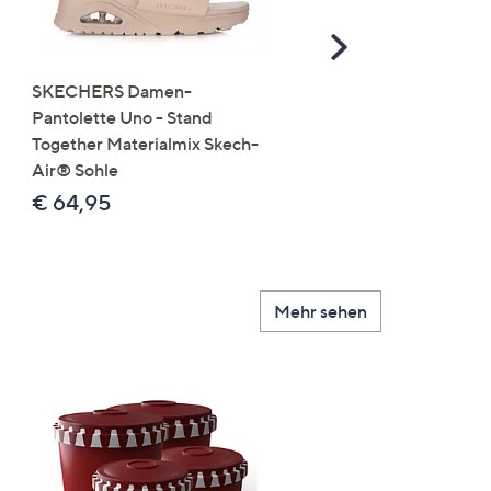
Scroll
Right
SKECHERS Damen-
JERYMOOD HOMEWEA
Pantolette Uno - Stand
Tops Mikrofaser Seitensc
Together Materialmix Skech-
leger weit
Air® Sohle
€ 24,99
€ 64,95
Mehr sehen