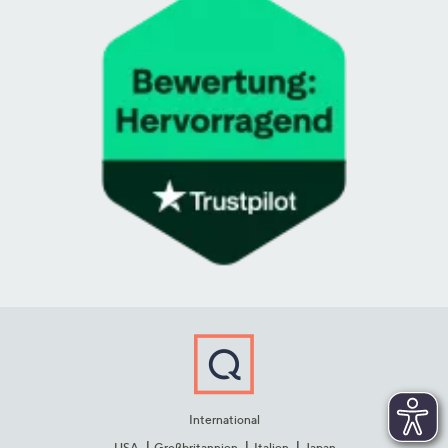
International
USA
Großbritannien
Italien
Japan