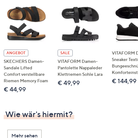
VITAFORM 
ANGEBOT
SALE
Sneaker Texti
SKECHERS Damen-
VITAFORM Damen-
Bungeeschnü
Sandale Lifted
Pantolette Nappaleder
Komforteinst
Comfort verstellbare
Klettriemen Sohle Lara
€ 144,99
Riemen Memory Foam
€ 49,99
€ 44,99
Wie wär's hiermit?
Mehr sehen