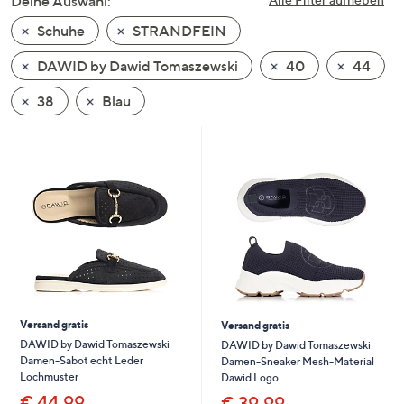
Deine Auswahl:
unten
Schuhe
STRANDFEIN
oder
wischen
DAWID by Dawid Tomaszewski
40
44
Sie
auf
38
Blau
Touch-
Geräten
nach
links
bzw.
rechts,
um
diese
anzuzeigen.
Versand gratis
Versand gratis
DAWID by Dawid Tomaszewski
DAWID by Dawid Tomaszewski
Damen-Sabot echt Leder
Damen-Sneaker Mesh-Material
Lochmuster
Dawid Logo
€ 44,99
€ 39,99