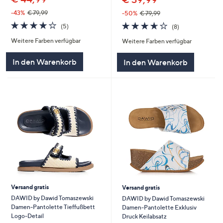
-43%
€ 79,99
-50%
€ 79,99
4.2
5
3.6
8
(5)
(8)
von
Bewertungen
von
Bewertungen
Weitere Farben verfügbar
Weitere Farben verfügbar
5
5
In den Warenkorb
In den Warenkorb
Versand gratis
Versand gratis
DAWID by Dawid Tomaszewski
DAWID by Dawid Tomaszewski
Damen-Pantolette Tieffußbett
Damen-Pantolette Exklusiv
Logo-Detail
Druck Keilabsatz