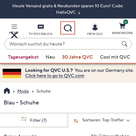
Heute Versand gratis & Neukunden sparen 10 Euro! Code:
Zum
Hauptinhalt
HalloQVC
springen
0
MENÜ
WARENKORB
TV-RÜCKBLICK
MEIN QVC
Wonach
suchst
Wenn
du
Tagesangebot
Neu
30 Jahre QVC
Cool mit QVC
Vorschläge
heute?
verfügbar
sind,
verwenden
Sie
Mode
Schuhe
die
Blau - Schuhe
Pfeiltasten
nach
oben
Sortieren:
Top-Treffer
Filter
(7)
und
nach
Alle Filter aufheben