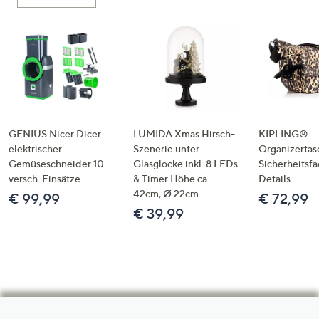
GENIUS Nicer Dicer
LUMIDA Xmas Hirsch-
KIPLING®
elektrischer
Szenerie unter
Organizertas
Gemüseschneider 10
Glasglocke inkl. 8 LEDs
Sicherheitsf
versch. Einsätze
& Timer Höhe ca.
Details
42cm, Ø 22cm
€ 99,99
€ 72,99
€ 39,99
Hilfeseiten,