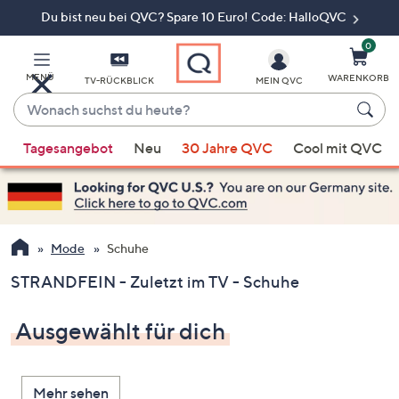
Du bist neu bei QVC? Spare 10 Euro! Code: HalloQVC
Zum
Hauptinhalt
springen
0
MENÜ
WARENKORB
TV-RÜCKBLICK
MEIN QVC
Wonach
suchst
Wenn
du
Tagesangebot
Neu
30 Jahre QVC
Cool mit QVC
Vorschläge
heute?
verfügbar
sind,
verwenden
Sie
Mode
Schuhe
die
STRANDFEIN - Zuletzt im TV - Schuhe
Pfeiltasten
nach
Ausgewählt für dich
oben
und
nach
Mehr sehen
unten