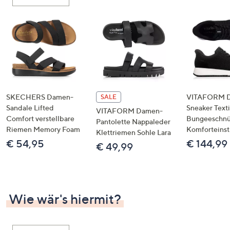
oder
wischen
Sie
auf
Touch-
Geräten
nach
links
SKECHERS Damen-
VITAFORM 
SALE
bzw.
Sandale Lifted
Sneaker Texti
VITAFORM Damen-
Comfort verstellbare
Bungeeschnü
rechts,
Pantolette Nappaleder
Riemen Memory Foam
Komforteinst
um
Klettriemen Sohle Lara
€ 54,95
€ 144,99
diese
€ 49,99
anzuzeigen.
Wie wär's hiermit?