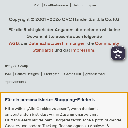
USA
Großbritannien
Italien
Japan
Copyright © 2001 - 2026 QVC Handel S.à r.l. & Co. KG
Für die Richtigkeit der Angaben übernehmen wir keine
Gewähr. Bitte beachte auch folgende
AGB
, die
Datenschutzbestimmungen
, die
Community
Standards
und das
Impressum
.
Die QVC Group
HSN
Ballard Designs
Frontgate
Garnet Hill
grandin road
Improvements
Für ein personalisiertes Shopping-Erlebnis
Bitte wähle „Alle Cookies zulassen“, wenn du damit
einverstanden bist, dass wir in Zusammenarbeit mit
Drittanbietern auf deinem Endgerät technische & profilbildende
Cookies und andere Tracking-Technologien zu Analyse- &