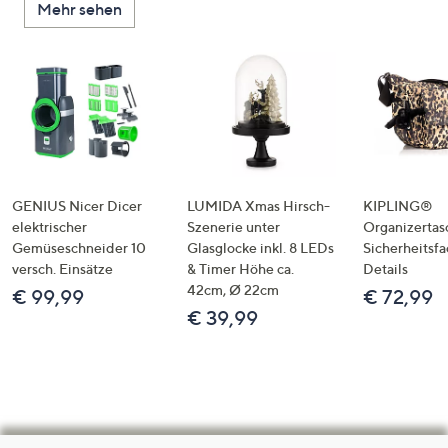
Mehr sehen
GENIUS Nicer Dicer
LUMIDA Xmas Hirsch-
KIPLING®
elektrischer
Szenerie unter
Organizertas
Gemüseschneider 10
Glasglocke inkl. 8 LEDs
Sicherheitsf
versch. Einsätze
& Timer Höhe ca.
Details
42cm, Ø 22cm
€ 99,99
€ 72,99
€ 39,99