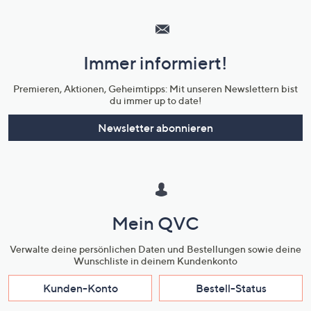
Hilfeseiten,
Service
und
Immer informiert!
Unternehmensinformationen
Premieren, Aktionen, Geheimtipps: Mit unseren Newslettern bist
du immer up to date!
Newsletter abonnieren
Mein QVC
Verwalte deine persönlichen Daten und Bestellungen sowie deine
Wunschliste in deinem Kundenkonto
Kunden-Konto
Bestell-Status