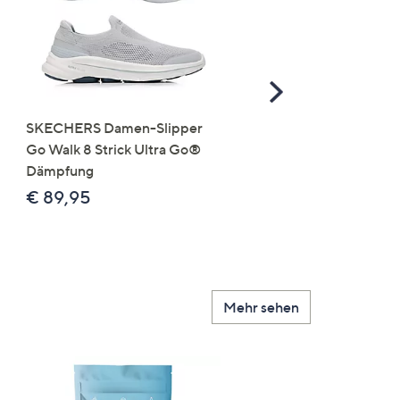
Scroll
Right
SKECHERS Damen-Slipper
VITAFORM Damen-
Go Walk 8 Strick Ultra Go®
Pantolette Nappaleder
Dämpfung
Klettriemen Sohle Lara
€ 89,95
€ 119,99
Mehr sehen