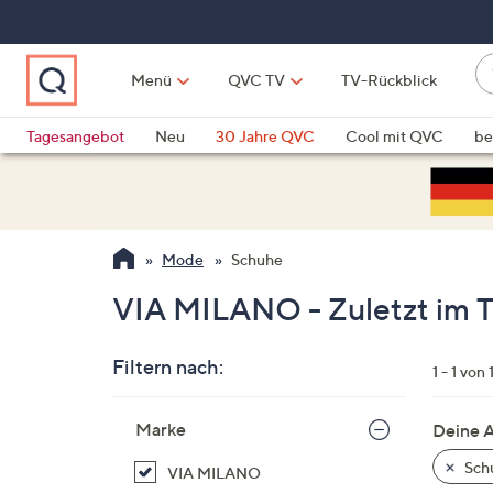
Zum
Hauptinhalt
springen
W
Menü
QVC TV
TV-Rückblick
su
W
d
Vo
Tagesangebot
Neu
30 Jahre QVC
Cool mit QVC
be
h
ve
QLINARISCH
Technik
si
v
Si
Mode
Schuhe
di
Pf
VIA MILANO - Zuletzt im 
n
o
Filtern nach:
u
1 - 1 von 
n
Zur
u
Marke
Deine 
Produktliste
o
springen
Sch
VIA MILANO
w