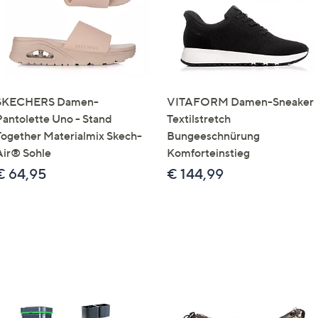
SKECHERS Damen-
VITAFORM Damen-Sneaker
Pantolette Uno - Stand
Textilstretch
Together Materialmix Skech-
Bungeeschnürung
Air® Sohle
Komforteinstieg
€ 64,95
€ 144,99