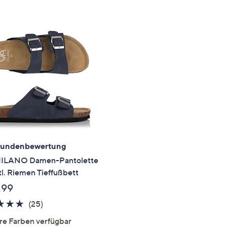
e
f
ouch-
eräten
ach
nks
zw.
chts,
m
ese
zuzeigen.
Kundenbewertung
ILANO Damen-Pantolette
tl. Riemen Tieffußbett
,99
4.7
25
(25)
von
Bewertungen
re Farben verfügbar