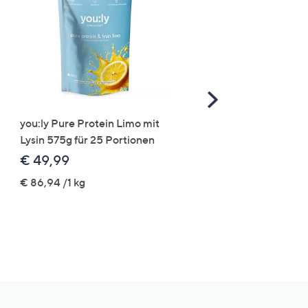
Scroll
Right
you:ly Pure Protein Limo mit
STRANDFEIN Punto-Ho
Lysin 575g für 25 Portionen
elastisch Rundumdehnb
Logo-Stickerei weites B
€ 49,99
€ 109,99
€ 86,94 /1 kg