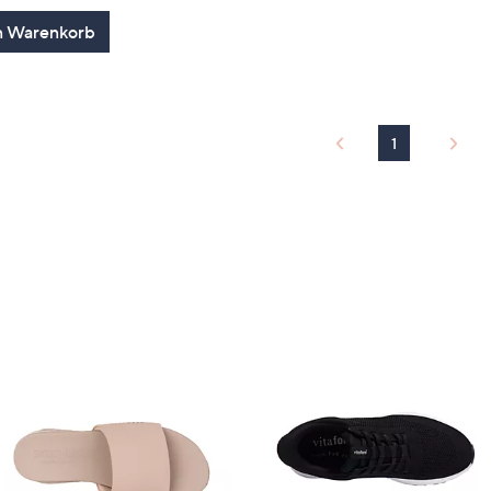
5
n Warenkorb
1