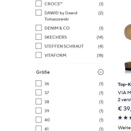
Si
CROCS™
(1)
au
DAWID by Dawid
(2)
T
Tomaszewski
G
DENIM & CO.
(1)
n
SKECHERS
(14)
li
b
STEFFEN SCHRAUT
(4)
re
VITAFORM
(18)
u
di
Größe
an
36
(1)
Top-
VIA M
37
(1)
2 vers
38
(1)
€ 39
39
(1)
40
(1)
Weite
41
(1)