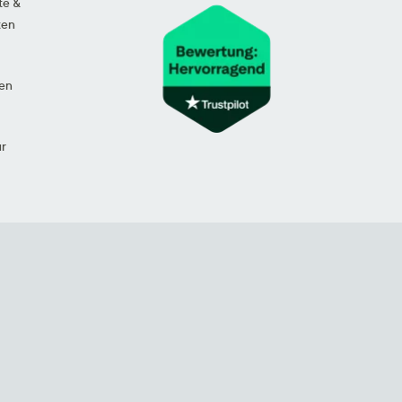
te &
ten
en
ur