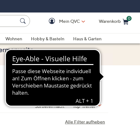
0
Mein QVC
Warenkorb
Einkaufswagen ist le
Wohnen
Hobby & Basteln
Haus & Garten
Sortieren nach:
Top-Treffer
Alle Filter aufheben