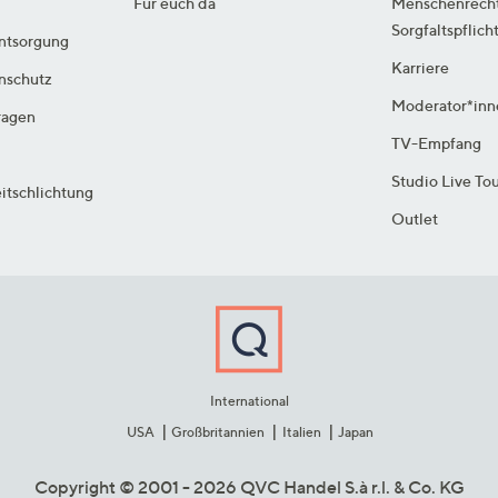
Für euch da
Menschenrech
Sorgfaltspflich
ntsorgung
Karriere
enschutz
Moderator*inn
ragen
TV-Empfang
Studio Live To
itschlichtung
Outlet
International
USA
Großbritannien
Italien
Japan
Copyright © 2001 - 2026 QVC Handel S.à r.l. & Co. KG