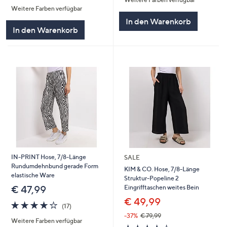
5
Weitere Farben verfügbar
5
In den Warenkorb
In den Warenkorb
IN-PRINT Hose, 7/8-Länge
SALE
Rundumdehnbund gerade Form
KIM & CO. Hose, 7/8-Länge
elastische Ware
Struktur-Popeline 2
Eingrifftaschen weites Bein
€ 47,99
€ 49,99
4.2
17
(17)
von
Bewertungen
-37%
€ 79,99
Weitere Farben verfügbar
5
4.0
1