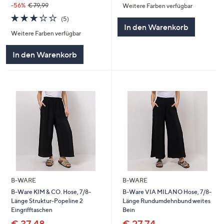
-56%
€ 79,99
Weitere Farben verfügbar
3.2
5
(5)
von
Bewertungen
In den Warenkorb
Weitere Farben verfügbar
5
In den Warenkorb
B-WARE
B-WARE
B-Ware KIM & CO. Hose, 7/8-
B-Ware VIA MILANO Hose, 7/8-
Länge Struktur-Popeline 2
Länge Rundumdehnbund weites
Eingrifftaschen
Bein
€ 37,48