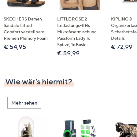
SKECHERS Damen-
LITTLE ROSE 2
KIPLING®
Sandale Lifted
Entlastungs-BHs
Organizertas
Comfort verstellbare
Mikrofasermischung
Sicherheitsf
Riemen Memory Foam
Passform Lady 1x
Details
Spitze, 1x Basic
€ 54,95
€ 72,99
€ 59,99
Wie wär's hiermit?
Mehr sehen