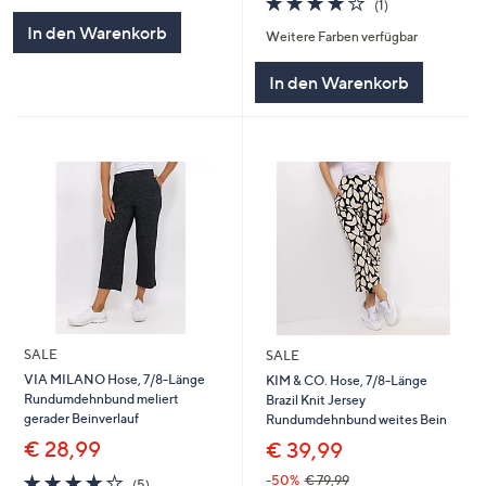
(1)
von
Bewertungen
In den Warenkorb
Weitere Farben verfügbar
5
In den Warenkorb
SALE
SALE
VIA MILANO Hose, 7/8-Länge
KIM & CO. Hose, 7/8-Länge
Rundumdehnbund meliert
Brazil Knit Jersey
gerader Beinverlauf
Rundumdehnbund weites Bein
€ 28,99
€ 39,99
4.0
5
-50%
€ 79,99
(5)