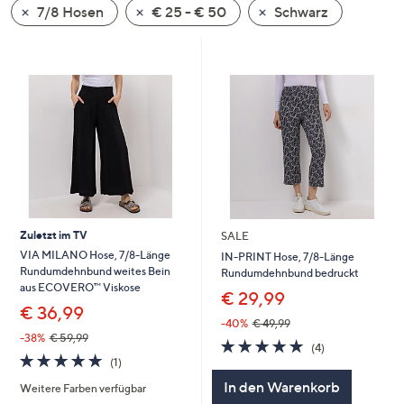
7/8 Hosen
€ 25 - € 50
Schwarz
oder
wischen
Sie
auf
Touch-
Geräten
nach
links
bzw.
rechts,
um
Zuletzt im TV
SALE
diese
VIA MILANO Hose, 7/8-Länge
IN-PRINT Hose, 7/8-Länge
Rundumdehnbund weites Bein
Rundumdehnbund bedruckt
anzuzeigen.
aus ECOVERO™ Viskose
€ 29,99
€ 36,99
-40%
€ 49,99
-38%
€ 59,99
4.8
4
(4)
5.0
1
von
Bewertungen
(1)
von
Bewertungen
5
In den Warenkorb
Weitere Farben verfügbar
5