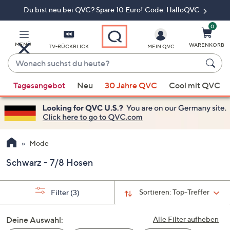
Du bist neu bei QVC? Spare 10 Euro! Code: HalloQVC
Zum
Hauptinhalt
springen
0
MENÜ
WARENKORB
TV-RÜCKBLICK
MEIN QVC
Wonach
suchst
Wenn
du
Tagesangebot
Neu
30 Jahre QVC
Cool mit QVC
Vorschläge
heute?
verfügbar
sind,
verwenden
Sie
Mode
die
Schwarz - 7/8 Hosen
Pfeiltasten
nach
oben
Sortieren:
Top-Treffer
Filter
(3)
und
nach
Deine Auswahl:
Alle Filter aufheben
unten