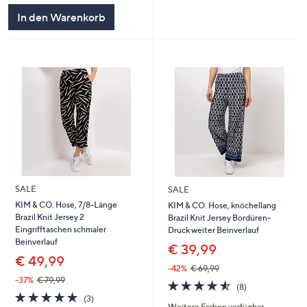
In den Warenkorb
SALE
SALE
KIM & CO. Hose, 7/8-Länge
KIM & CO. Hose, knöchellang
Brazil Knit Jersey 2
Brazil Knit Jersey Bordüren-
Eingrifftaschen schmaler
Druck weiter Beinverlauf
Beinverlauf
€ 39,99
€ 49,99
-42%
€ 69,99
-37%
€ 79,99
4.5
8
(8)
4.7
3
von
Bewertungen
(3)
Weitere Farben verfügbar
von
Bewertungen