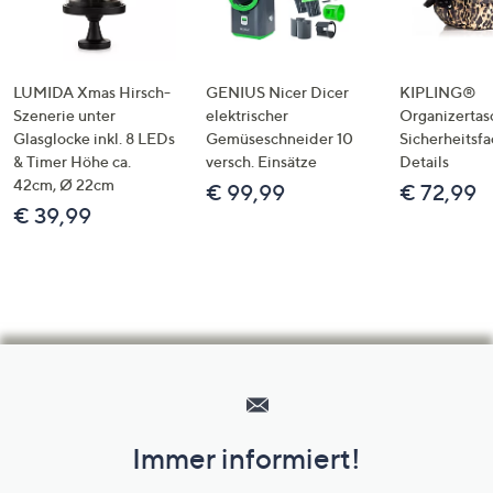
LUMIDA Xmas Hirsch-
GENIUS Nicer Dicer
KIPLING®
Szenerie unter
elektrischer
Organizertas
Glasglocke inkl. 8 LEDs
Gemüseschneider 10
Sicherheitsf
& Timer Höhe ca.
versch. Einsätze
Details
42cm, Ø 22cm
€ 99,99
€ 72,99
€ 39,99
Hilfeseiten,
Service
und
Immer informiert!
Unternehmensinformationen