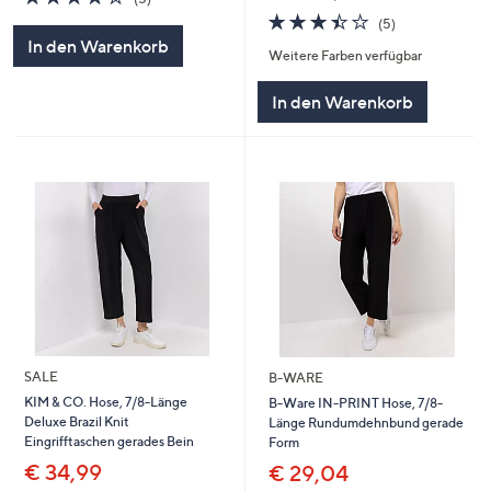
von
Bewertungen
3.4
5
(5)
5
von
Bewertungen
In den Warenkorb
Weitere Farben verfügbar
5
In den Warenkorb
SALE
B-WARE
KIM & CO. Hose, 7/8-Länge
B-Ware IN-PRINT Hose, 7/8-
Deluxe Brazil Knit
Länge Rundumdehnbund gerade
Eingrifftaschen gerades Bein
Form
€ 34,99
€ 29,04