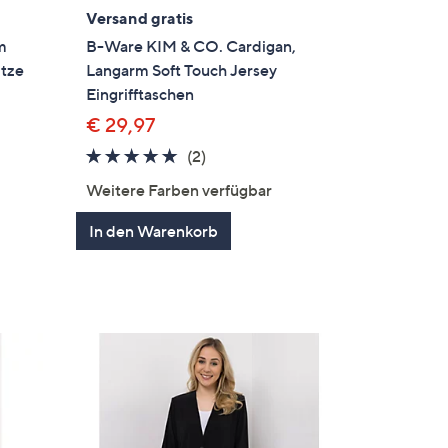
Versand gratis
m
B-Ware KIM & CO. Cardigan,
itze
Langarm Soft Touch Jersey
Eingrifftaschen
€ 29,97
5.0
2
(2)
von
Bewertungen
Weitere Farben verfügbar
5
gen
In den Warenkorb