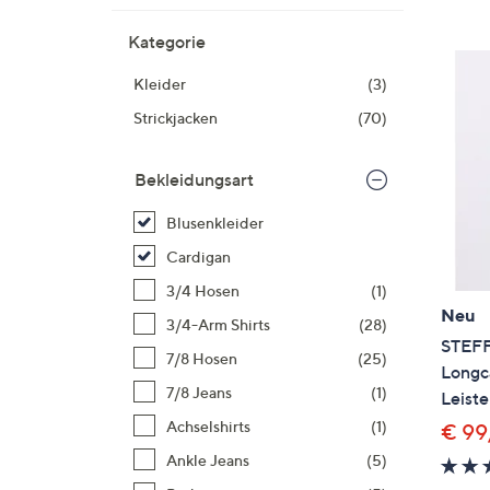
Si
au
Kategorie
T
Kleider
(3)
G
n
Strickjacken
(70)
li
b
Bekleidungsart
re
u
Blusenkleider
di
Cardigan
an
3/4 Hosen
(1)
Neu
3/4-Arm Shirts
(28)
STEF
7/8 Hosen
(25)
Longc
7/8 Jeans
(1)
Leiste
Achselshirts
(1)
€ 99
Ankle Jeans
(5)