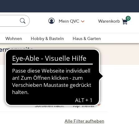
0
Mein QVC
Warenkorb
Einkaufswagen ist le
Wohnen
Hobby & Basteln
Haus & Garten
Sortieren nach:
Top-Treffer
Alle Filter aufheben