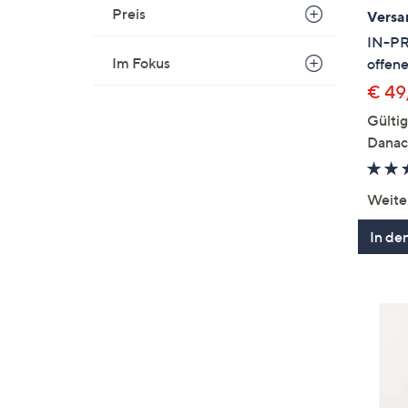
Preis
Versa
IN-PR
Im Fokus
offene
€ 49
Gültig
Danac
Weite
In de