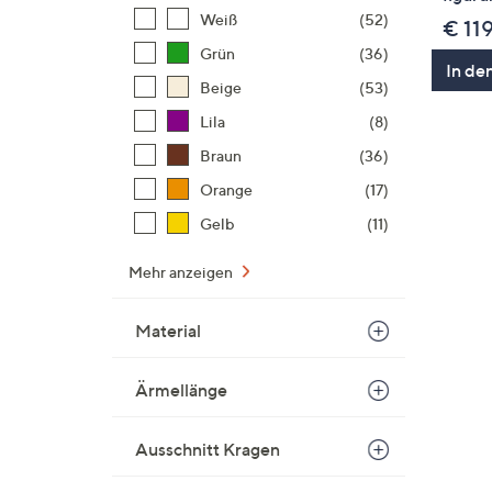
Weiß
(52)
€ 11
Grün
(36)
In de
Beige
(53)
Lila
(8)
Braun
(36)
Orange
(17)
Gelb
(11)
Mehr anzeigen
Material
Ärmellänge
Ausschnitt Kragen