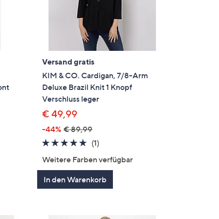
Versand gratis
KIM & CO. Cardigan, 7/8-Arm
ont
Deluxe Brazil Knit 1 Knopf
Verschluss leger
€ 49,99
-44%
€ 89,99
en
5.0
1
(1)
von
Bewertungen
Weitere Farben verfügbar
5
In den Warenkorb