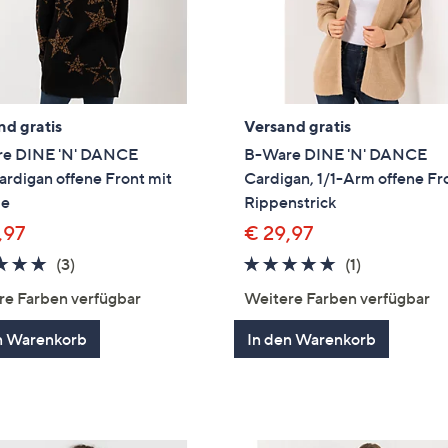
nd gratis
Versand gratis
e DINE 'N' DANCE
B-Ware DINE 'N' DANCE
rdigan offene Front mit
Cardigan, 1/1-Arm offene Fr
ze
Rippenstrick
,97
€ 29,97
5.0
3
5.0
1
(3)
(1)
von
Bewertungen
von
Bewertung
re Farben verfügbar
Weitere Farben verfügbar
5
5
n Warenkorb
In den Warenkorb