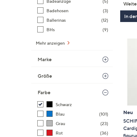
Badeanzüge
(5)
Weite
Badehosen
(3)
In de
Ballerinas
(12)
BHs
(9)
Mehr anzeigen
Marke
Größe
Farbe
Schwarz
Neu
Blau
(101)
SCHI
Grau
(23)
Cardig
Rot
(36)
figur