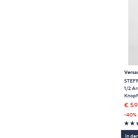
Versa
STEFF
1/2 Ar
Knopfl
€ 59
-40%
In de