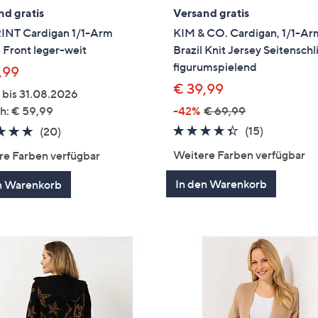
nd gratis
Versand gratis
INT Cardigan 1/1-Arm
KIM & CO. Cardigan, 1/1-Ar
 Front leger-weit
Brazil Knit Jersey Seitenschl
figurumspielend
,99
€ 39,99
 bis 31.08.2026
h: € 59,99
-42%
€ 69,99
4.3
15
4.7
20
(15)
(20)
von
Bewertun
von
Bewertungen
Weitere Farben verfügbar
re Farben verfügbar
5
5
In den Warenkorb
n Warenkorb