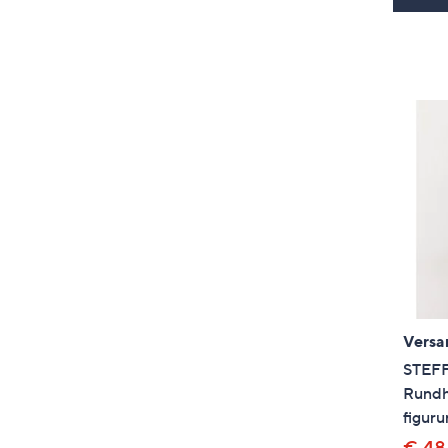
Versa
STEF
Rundha
figur