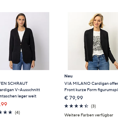
e
f
ouch-
eräten
ach
nks
zw.
chts,
m
ese
zuzeigen.
Neu
FEN SCHRAUT
VIA MILANO Cardigan offe
ardigan V-Ausschnitt
Front kurze Form figurumsp
ntaschen leger weit
€ 79,99
,99
4.3
3
(3)
4.8
4
von
Bewertung
(4)
Weitere Farben verfügbar