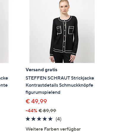
Versand gratis
acke
STEFFEN SCHRAUT Strickjacke
ente
Kontrastdetails Schmuckknöpfe
figurumspielend
€ 49,99
-44%
€ 89,99
5.0
4
(4)
en
von
Bewertungen
Weitere Farben verfügbar
5