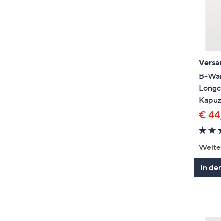
Versa
B-War
Longca
Kapu
€ 44
Weite
In de