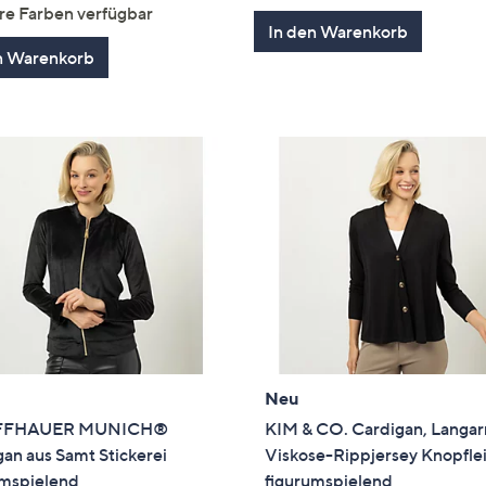
von
Bewertungen
5
re Farben verfügbar
5
In den Warenkorb
n Warenkorb
Neu
FFHAUER MUNICH®
KIM & CO. Cardigan, Langa
an aus Samt Stickerei
Viskose-Rippjersey Knopfle
umspielend
figurumspielend