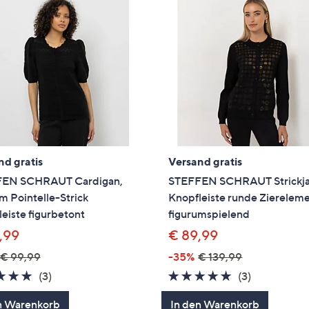
nd gratis
Versand gratis
EN SCHRAUT Cardigan,
STEFFEN SCHRAUT Strickj
m Pointelle-Strick
Knopfleiste runde Zierelem
eiste figurbetont
figurumspielend
,99
€ 89,99
€ 99,99
-35%
€ 139,99
5.0
3
5.0
3
(3)
(3)
von
Bewertungen
von
Bewertung
n Warenkorb
In den Warenkorb
5
5