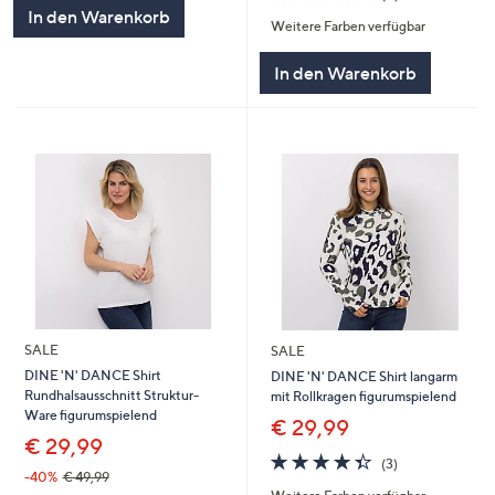
5
von
Bewertungen
In den Warenkorb
Weitere Farben verfügbar
5
In den Warenkorb
SALE
SALE
DINE 'N' DANCE Shirt
DINE 'N' DANCE Shirt langarm
Rundhalsausschnitt Struktur-
mit Rollkragen figurumspielend
Ware figurumspielend
€ 29,99
€ 29,99
4.3
3
(3)
von
Bewertungen
-40%
€ 49,99