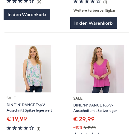
(5)
(1)
von
Bewertungen
von
Bewertungen
Weitere Farben verfügbar
5
5
In den Warenkorb
In den Warenkorb
SALE
SALE
DINE 'N' DANCE Top V-
DINE 'N' DANCE Top V-
Ausschnitt Spitze leger weit
Ausschnitt mit Spitze leger
€ 19,99
€ 29,99
4.0
1
-40%
€ 49,99
(1)
von
Bewertungen
1.0
1