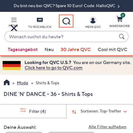
Du bist neu bei QVC? Spare 10 Euro! Code: HalloQVC
Zum
Hauptinhalt
springen
0
MENÜ
WARENKORB
TV-RÜCKBLICK
MEIN QVC
Wonach
suchst
Wenn
du
Tagesangebot
Neu
30 Jahre QVC
Cool mit QVC
Vorschläge
heute?
verfügbar
sind,
verwenden
Sie
Mode
Shirts & Tops
die
DINE 'N' DANCE - 36 - Shirts & Tops
Pfeiltasten
nach
oben
Sortieren:
Top-Treffer
Filter
(4)
und
nach
Deine Auswahl:
Alle Filter aufheben
unten