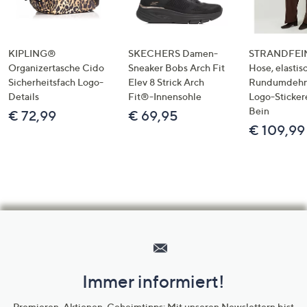
KIPLING®
SKECHERS Damen-
STRANDFEIN
Organizertasche Cido
Sneaker Bobs Arch Fit
Hose, elastis
Sicherheitsfach Logo-
Elev 8 Strick Arch
Rundumdeh
Details
Fit®-Innensohle
Logo-Sticker
Bein
€ 72,99
€ 69,95
€ 109,99
Hilfeseiten,
Service
und
Immer informiert!
Unternehmensinformationen
Premieren, Aktionen, Geheimtipps: Mit unseren Newslettern bist