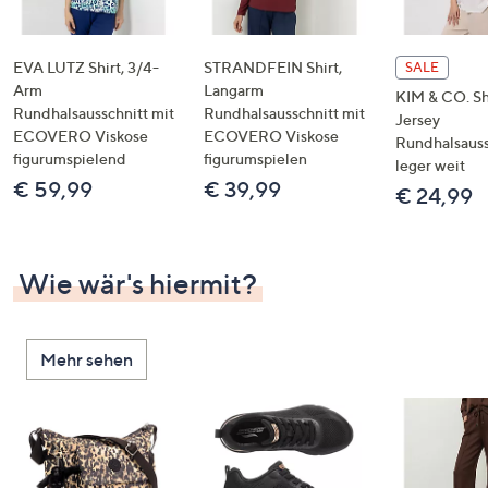
EVA LUTZ Shirt, 3/4-
STRANDFEIN Shirt,
SALE
Arm
Langarm
KIM & CO. Sh
Rundhalsausschnitt mit
Rundhalsausschnitt mit
Jersey
ECOVERO Viskose
ECOVERO Viskose
Rundhalsauss
figurumspielend
figurumspielen
leger weit
€ 59,99
€ 39,99
€ 24,99
Wie wär's hiermit?
Mehr sehen