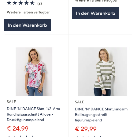
Weitere Farben verfügbar
5
4.5
2
(2)
von
Bewertungen
Weitere Farben verfügbar
In den Warenkorb
5
In den Warenkorb
SALE
SALE
DINE 'N' DANCE Shirt, 1/2-Arm
DINE 'N' DANCE Shirt, langarm
Rundhalsausschnitt Allover-
Rollkragen gestreift
Druck figurumspielend
figurumspielend
€ 24,99
€ 29,99
4.2
5
4.0
1