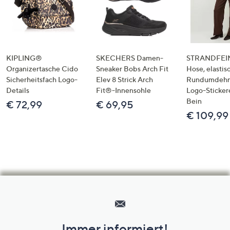
KIPLING®
SKECHERS Damen-
STRANDFEIN
Organizertasche Cido
Sneaker Bobs Arch Fit
Hose, elastis
Sicherheitsfach Logo-
Elev 8 Strick Arch
Rundumdeh
Details
Fit®-Innensohle
Logo-Sticker
Bein
€ 72,99
€ 69,95
€ 109,99
Hilfeseiten,
Service
und
Immer informiert!