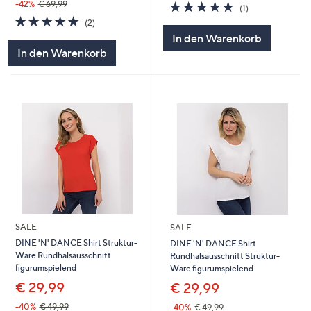
5.0
1
-42%
€ 69,99
(1)
von
Bewertungen
5.0
2
(2)
5
von
Bewertungen
In den Warenkorb
5
In den Warenkorb
SALE
SALE
DINE 'N' DANCE Shirt Struktur-
DINE 'N' DANCE Shirt
Ware Rundhalsausschnitt
Rundhalsausschnitt Struktur-
figurumspielend
Ware figurumspielend
€ 29,99
€ 29,99
-40%
€ 49,99
-40%
€ 49,99