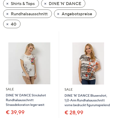
Shirts & Tops
DINE 'N' DANCE
oder
wischen
Rundhalsausschnitt
Angebotspreise
Sie
auf
40
Touch-
Geräten
nach
links
bzw.
rechts,
um
diese
anzuzeigen.
SALE
SALE
DINE 'N' DANCE Strickshirt
DINE 'N' DANCE Blusenshirt,
Rundhalsausschnitt
1/2-Arm Rundhalsausschnitt
Strassdekoration leger weit
vorne bedruckt figurumspielend
€ 39,99
€ 28,99