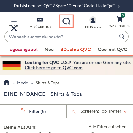
Du bist neu bei QVC? Spare 10 Euro! Code: HalloQVC
Zum
Hauptinhalt
springen
0
MENÜ
WARENKORB
TV-RÜCKBLICK
MEIN QVC
Wonach
suchst
Wenn
du
Tagesangebot
Neu
30 Jahre QVC
Cool mit QVC
Vorschläge
heute?
verfügbar
sind,
verwenden
Sie
Mode
Shirts & Tops
die
DINE 'N' DANCE - Shirts & Tops
Pfeiltasten
nach
oben
Sortieren:
Top-Treffer
Filter
(5)
und
nach
Deine Auswahl:
Alle Filter aufheben
unten