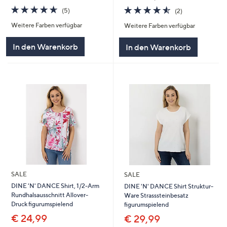
4.6
5
4.5
2
(5)
(2)
von
Bewertungen
von
Bewertungen
Weitere Farben verfügbar
Weitere Farben verfügbar
5
5
In den Warenkorb
In den Warenkorb
SALE
SALE
DINE 'N' DANCE Shirt, 1/2-Arm
DINE 'N' DANCE Shirt Struktur-
Rundhalsausschnitt Allover-
Ware Strasssteinbesatz
Druck figurumspielend
figurumspielend
€ 24,99
€ 29,99