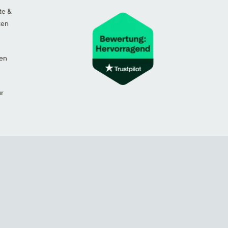
te &
ten
en
ur