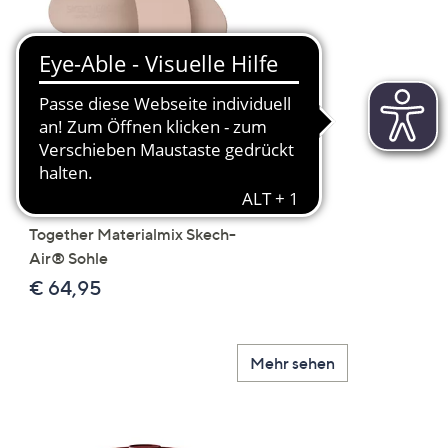
Scroll
Right
SKECHERS Damen-
JERYMOOD HOMEWEA
Pantolette Uno - Stand
Tops Mikrofaser Seitensc
Together Materialmix Skech-
leger weit
Air® Sohle
€ 24,99
€ 64,95
Mehr sehen