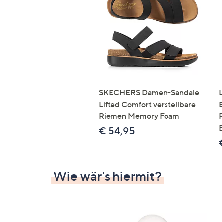
Si
au
T
G
n
li
b
re
SKECHERS Damen-Sandale
u
Lifted Comfort verstellbare
di
Riemen Memory Foam
an
€ 54,95
Wie wär's hiermit?