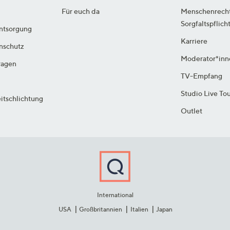
Für euch da
Menschenrech
Sorgfaltspflich
ntsorgung
Karriere
enschutz
Moderator*inn
ragen
TV-Empfang
Studio Live To
itschlichtung
Outlet
International
USA
Großbritannien
Italien
Japan