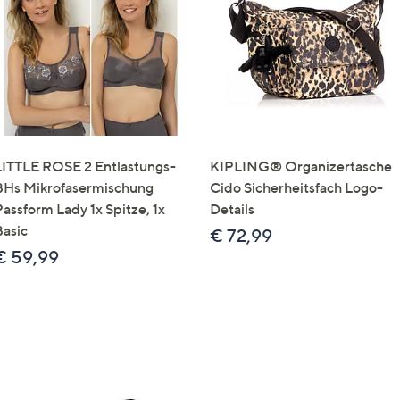
e
f
ouch-
eräten
ach
nks
zw.
chts,
LITTLE ROSE 2 Entlastungs-
KIPLING® Organizertasche
m
BHs Mikrofasermischung
Cido Sicherheitsfach Logo-
ese
Passform Lady 1x Spitze, 1x
Details
zuzeigen.
Basic
€ 72,99
€ 59,99