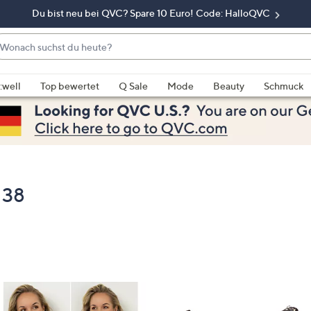
Du bist neu bei QVC? Spare 10 Euro! Code: HalloQVC
onach
chst
enn
u
rschläge
:well
Top bewertet
Q Sale
Mode
Beauty
Schmuck
eute?
rfügbar
nd,
erwenden
e
e
eiltasten
 38
ach
ben
nd
ach
nten
der
ischen