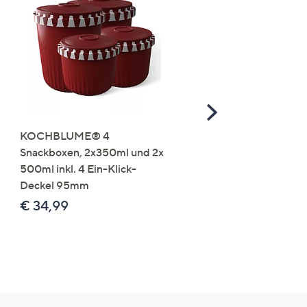
Scroll
Right
KOCHBLUME® 4
you:ly Pure Protein Limo
Snackboxen, 2x350ml und 2x
Lysin 575g für 25 Portio
500ml inkl. 4 Ein-Klick-
€ 49,99
Deckel 95mm
€ 86,94 /1 kg
€ 34,99