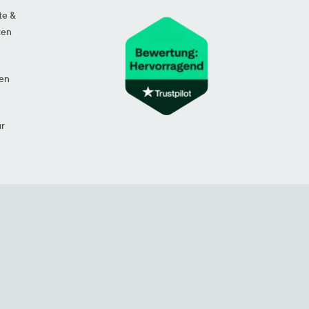
te &
ten
en
ur