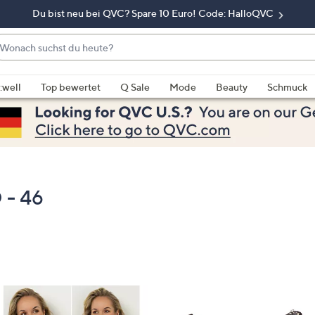
Du bist neu bei QVC? Spare 10 Euro! Code: HalloQVC
onach
chst
enn
u
rschläge
:well
Top bewertet
Q Sale
Mode
Beauty
Schmuck
eute?
rfügbar
nd,
erwenden
e
e
eiltasten
- 46
ach
ben
nd
ach
nten
der
ischen