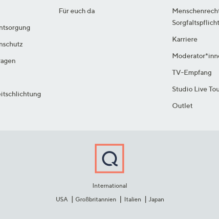
Für euch da
Menschenrech
Sorgfaltspflich
ntsorgung
Karriere
enschutz
Moderator*inn
ragen
TV-Empfang
Studio Live To
itschlichtung
Outlet
International
USA
Großbritannien
Italien
Japan