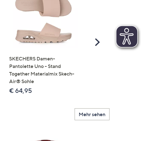
Scroll
Right
SKECHERS Damen-
JERYMOOD HOMEWEA
Pantolette Uno - Stand
Tops Mikrofaser Seitensc
Together Materialmix Skech-
leger weit
Air® Sohle
€ 24,99
€ 64,95
Mehr sehen