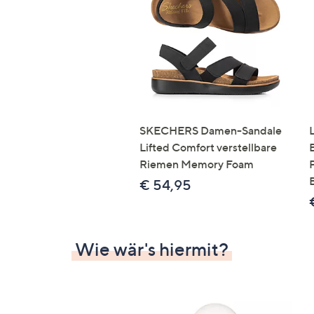
Si
au
T
G
n
li
b
re
SKECHERS Damen-Sandale
u
Lifted Comfort verstellbare
di
Riemen Memory Foam
an
€ 54,95
Wie wär's hiermit?