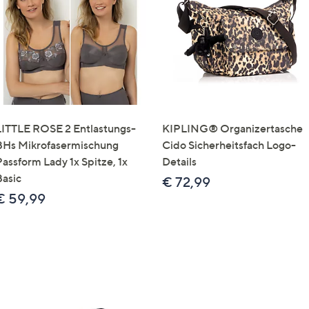
e
f
ouch-
eräten
ach
nks
zw.
chts,
LITTLE ROSE 2 Entlastungs-
KIPLING® Organizertasche
m
BHs Mikrofasermischung
Cido Sicherheitsfach Logo-
ese
Passform Lady 1x Spitze, 1x
Details
zuzeigen.
Basic
€ 72,99
€ 59,99