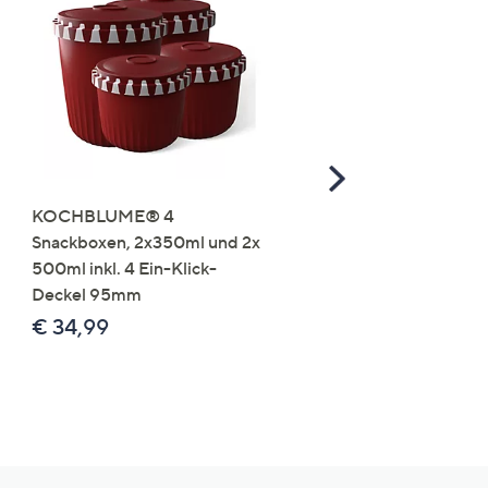
Scroll
Right
KOCHBLUME® 4
you:ly Pure Protein Limo
Snackboxen, 2x350ml und 2x
Lysin 575g für 25 Portio
500ml inkl. 4 Ein-Klick-
€ 49,99
Deckel 95mm
€ 86,94 /1 kg
€ 34,99