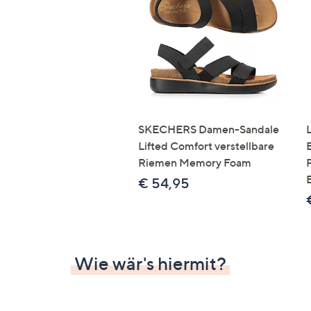
Si
au
T
G
n
li
b
re
SKECHERS Damen-Sandale
u
Lifted Comfort verstellbare
di
Riemen Memory Foam
an
€ 54,95
Wie wär's hiermit?