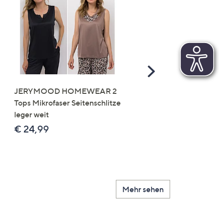
Scroll
Right
JERYMOOD HOMEWEAR 2
LITTLE ROSE 5 Maxislip
Tops Mikrofaser Seitenschlitze
Mikrofaser 3x Stickereide
leger weit
2x uni
€ 24,99
€ 49,99
Mehr sehen