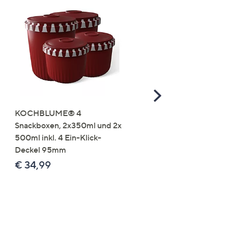
Scroll
Right
KOCHBLUME® 4
you:ly Pure Protein Limo
Snackboxen, 2x350ml und 2x
Lysin 575g für 25 Portio
500ml inkl. 4 Ein-Klick-
€ 49,99
Deckel 95mm
€ 86,94 /1 kg
€ 34,99