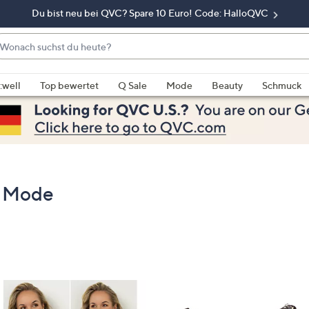
Du bist neu bei QVC? Spare 10 Euro! Code: HalloQVC
onach
chst
enn
u
rschläge
:well
Top bewertet
Q Sale
Mode
Beauty
Schmuck
eute?
rfügbar
nd,
erwenden
e
e
eiltasten
 Mode
ach
ben
nd
ach
nten
der
ischen