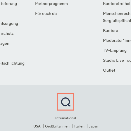
Lieferung
Partnerprogramm
Barrierefreihei
Für euch da
Menschenrech
Sorgfaltspflich
ntsorgung
Karriere
enschutz
Moderator*inn
ragen
TV-Empfang
Studio Live To
itschlichtung
Outlet
International
USA
Großbritannien
Italien
Japan