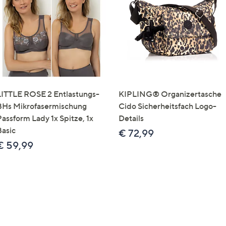
e
f
ouch-
eräten
ach
nks
zw.
chts,
LITTLE ROSE 2 Entlastungs-
KIPLING® Organizertasche
m
BHs Mikrofasermischung
Cido Sicherheitsfach Logo-
ese
Passform Lady 1x Spitze, 1x
Details
zuzeigen.
Basic
€ 72,99
€ 59,99