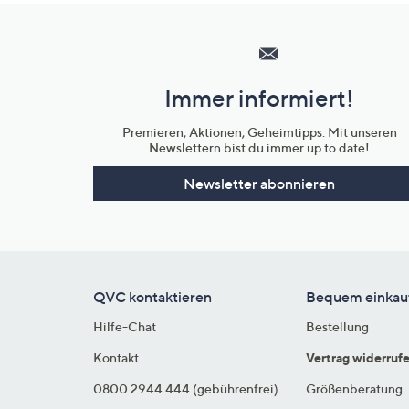
Hilfeseiten,
Service
und
Immer informiert!
Unternehmensinformationen
Premieren, Aktionen, Geheimtipps: Mit unseren
Newslettern bist du immer up to date!
Newsletter abonnieren
QVC kontaktieren
Bequem einkau
Hilfe-Chat
Bestellung
Kontakt
Vertrag widerruf
0800 2944 444 (gebührenfrei)
Größenberatung