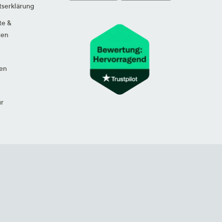
tserklärung
te &
ten
en
ur