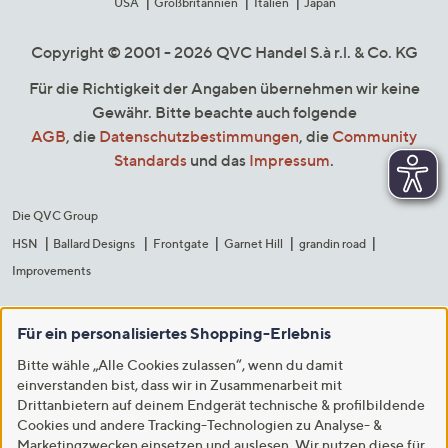
USA
Großbritannien
Italien
Japan
Copyright © 2001 - 2026 QVC Handel S.à r.l. & Co. KG
Für die Richtigkeit der Angaben übernehmen wir keine
Gewähr. Bitte beachte auch folgende
AGB
, die
Datenschutzbestimmungen
, die
Community
Standards
und das
Impressum
.
Die QVC Group
HSN
Ballard Designs
Frontgate
Garnet Hill
grandin road
Improvements
Für ein personalisiertes Shopping-Erlebnis
Bitte wähle „Alle Cookies zulassen“, wenn du damit
einverstanden bist, dass wir in Zusammenarbeit mit
Drittanbietern auf deinem Endgerät technische & profilbildende
Cookies und andere Tracking-Technologien zu Analyse- &
Marketingzwecken einsetzen und auslesen. Wir nutzen diese für