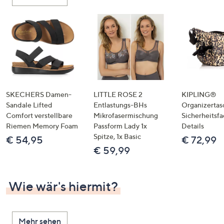
oder
wischen
Sie
auf
Touch-
Geräten
nach
links
SKECHERS Damen-
LITTLE ROSE 2
KIPLING®
bzw.
Sandale Lifted
Entlastungs-BHs
Organizertas
Comfort verstellbare
Mikrofasermischung
Sicherheitsf
rechts,
Riemen Memory Foam
Passform Lady 1x
Details
um
Spitze, 1x Basic
€ 54,95
€ 72,99
diese
€ 59,99
anzuzeigen.
Wie wär's hiermit?
Mehr sehen