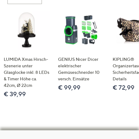
LUMIDA Xmas Hirsch-
GENIUS Nicer Dicer
KIPLING®
Szenerie unter
elektrischer
Organizertas
Glasglocke inkl. 8 LEDs
Gemüseschneider 10
Sicherheitsf
& Timer Höhe ca.
versch. Einsätze
Details
42cm, Ø 22cm
€ 99,99
€ 72,99
€ 39,99
Hilfeseiten,