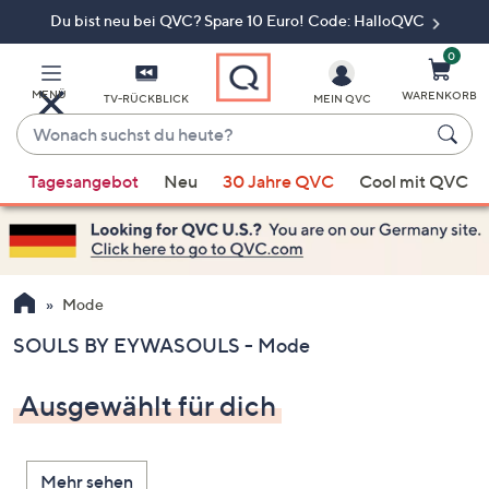
Du bist neu bei QVC? Spare 10 Euro! Code: HalloQVC
Zum
Hauptinhalt
springen
0
MENÜ
WARENKORB
TV-RÜCKBLICK
MEIN QVC
Wonach
suchst
Wenn
du
Tagesangebot
Neu
30 Jahre QVC
Cool mit QVC
Vorschläge
heute?
verfügbar
sind,
verwenden
Sie
Mode
die
SOULS BY EYWASOULS - Mode
Pfeiltasten
nach
Ausgewählt für dich
oben
und
nach
Mehr sehen
unten