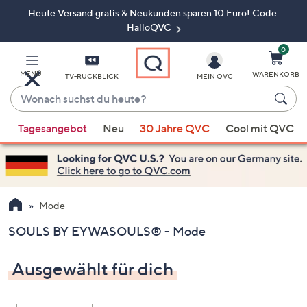
Heute Versand gratis & Neukunden sparen 10 Euro! Code:
Zum
Hauptinhalt
HalloQVC
springen
0
MENÜ
WARENKORB
TV-RÜCKBLICK
MEIN QVC
Wonach
suchst
Wenn
du
Tagesangebot
Neu
30 Jahre QVC
Cool mit QVC
Vorschläge
heute?
verfügbar
sind,
verwenden
Sie
Mode
die
SOULS BY EYWASOULS® - Mode
Pfeiltasten
nach
Ausgewählt für dich
oben
und
nach