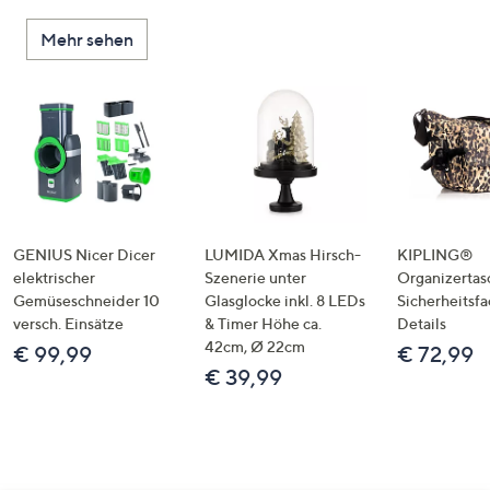
Mehr sehen
GENIUS Nicer Dicer
LUMIDA Xmas Hirsch-
KIPLING®
elektrischer
Szenerie unter
Organizertas
Gemüseschneider 10
Glasglocke inkl. 8 LEDs
Sicherheitsf
versch. Einsätze
& Timer Höhe ca.
Details
42cm, Ø 22cm
€ 99,99
€ 72,99
€ 39,99