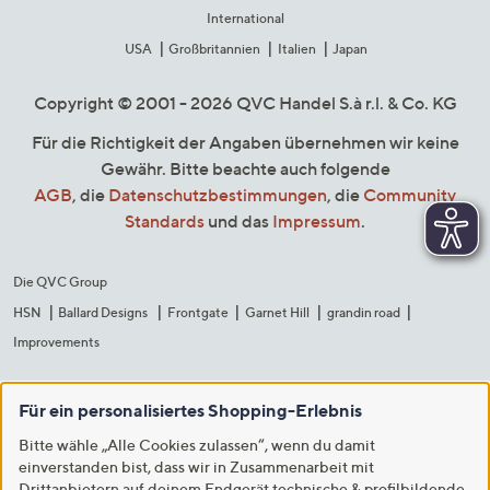
International
USA
Großbritannien
Italien
Japan
Copyright © 2001 - 2026 QVC Handel S.à r.l. & Co. KG
Für die Richtigkeit der Angaben übernehmen wir keine
Gewähr. Bitte beachte auch folgende
AGB
, die
Datenschutzbestimmungen
, die
Community
Standards
und das
Impressum
.
Die QVC Group
HSN
Ballard Designs
Frontgate
Garnet Hill
grandin road
Improvements
Für ein personalisiertes Shopping-Erlebnis
Bitte wähle „Alle Cookies zulassen“, wenn du damit
einverstanden bist, dass wir in Zusammenarbeit mit
Drittanbietern auf deinem Endgerät technische & profilbildende