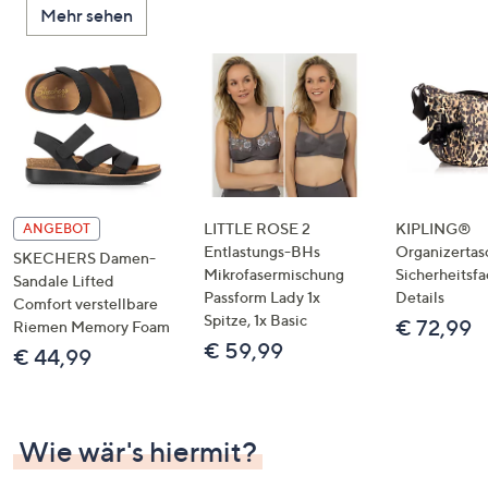
Mehr sehen
unten
oder
wischen
Sie
auf
Touch-
Geräten
nach
links
LITTLE ROSE 2
KIPLING®
ANGEBOT
bzw.
Entlastungs-BHs
Organizertas
SKECHERS Damen-
Mikrofasermischung
Sicherheitsf
rechts,
Sandale Lifted
Passform Lady 1x
Details
um
Comfort verstellbare
Spitze, 1x Basic
€ 72,99
Riemen Memory Foam
diese
€ 59,99
€ 44,99
anzuzeigen.
Wie wär's hiermit?