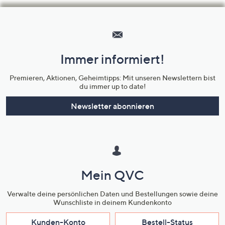
Hilfeseiten,
Service
und
Immer informiert!
Unternehmensinformationen
Premieren, Aktionen, Geheimtipps: Mit unseren Newslettern bist
du immer up to date!
Newsletter abonnieren
Mein QVC
Verwalte deine persönlichen Daten und Bestellungen sowie deine
Wunschliste in deinem Kundenkonto
Kunden-Konto
Bestell-Status