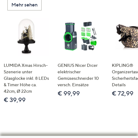
Mehr sehen
LUMIDA Xmas Hirsch-
GENIUS Nicer Dicer
KIPLING®
Szenerie unter
elektrischer
Organizertas
Glasglocke inkl. 8 LEDs
Gemüseschneider 10
Sicherheitsf
& Timer Höhe ca.
versch. Einsätze
Details
42cm, Ø 22cm
€ 99,99
€ 72,99
€ 39,99