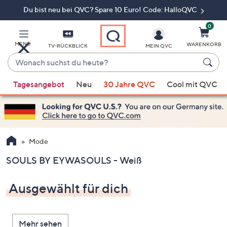
Du bist neu bei QVC? Spare 10 Euro! Code: HalloQVC
Zum
Hauptinhalt
springen
0
MENÜ
WARENKORB
TV-RÜCKBLICK
MEIN QVC
Wonach
suchst
Wenn
du
Tagesangebot
Neu
30 Jahre QVC
Cool mit QVC
Vorschläge
heute?
verfügbar
sind,
verwenden
Sie
Mode
die
SOULS BY EYWASOULS - Weiß
Pfeiltasten
nach
Ausgewählt für dich
oben
und
nach
Mehr sehen
unten