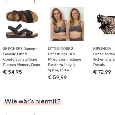
oder
wischen
Sie
auf
Touch-
Geräten
nach
links
SKECHERS Damen-
LITTLE ROSE 2
KIPLING®
bzw.
Sandale Lifted
Entlastungs-BHs
Organizertas
Comfort verstellbare
Mikrofasermischung
Sicherheitsf
rechts,
Riemen Memory Foam
Passform Lady 1x
Details
um
Spitze, 1x Basic
€ 54,95
€ 72,99
diese
€ 59,99
anzuzeigen.
Wie wär's hiermit?