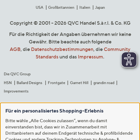
USA
Großbritannien
Italien
Japan
Copyright © 2001 - 2026 QVC Handel S.à r.l. & Co. KG
Für die Richtigkeit der Angaben übernehmen wir keine
Gewähr. Bitte beachte auch folgende
AGB
, die
Datenschutzbestimmungen
, die
Community
Standards
und das
Impressum
.
Die QVC Group
HSN
Ballard Designs
Frontgate
Garnet Hill
grandin road
Improvements
Für ein personalisiertes Shopping-Erlebnis
Bitte wähle „Alle Cookies zulassen“, wenn du damit
einverstanden bist, dass wir in Zusammenarbeit mit
Drittanbietern auf deinem Endgerät technische & profilbildende
Cookies und andere Tracking-Technologien zu Analyse- &