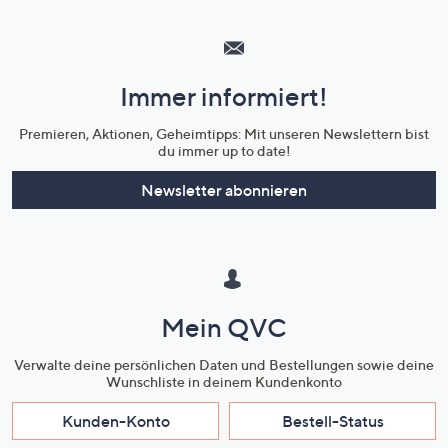
Hilfeseiten,
Service
und
Immer informiert!
Unternehmensinformationen
Premieren, Aktionen, Geheimtipps: Mit unseren Newslettern bist
du immer up to date!
Newsletter abonnieren
Mein QVC
Verwalte deine persönlichen Daten und Bestellungen sowie deine
Wunschliste in deinem Kundenkonto
Kunden-Konto
Bestell-Status