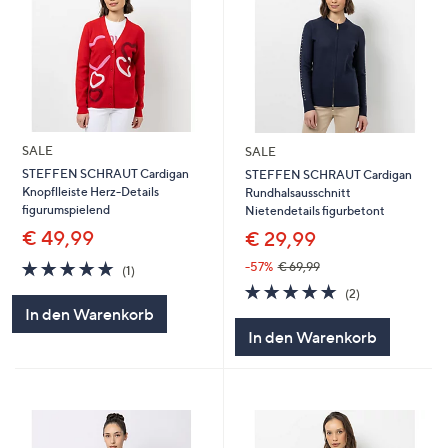
SALE
SALE
STEFFEN SCHRAUT Cardigan
STEFFEN SCHRAUT Cardigan
Knopflleiste Herz-Details
Rundhalsausschnitt
figurumspielend
Nietendetails figurbetont
€ 49,99
€ 29,99
5.0
1
-57%
€ 69,99
(1)
von
Bewertungen
5.0
2
(2)
5
von
Bewertungen
In den Warenkorb
5
In den Warenkorb