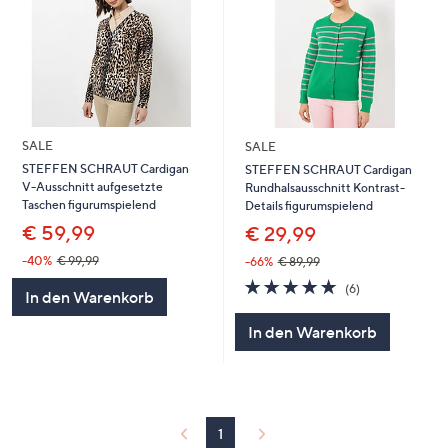
SALE
SALE
STEFFEN SCHRAUT Cardigan
STEFFEN SCHRAUT Cardigan
V-Ausschnitt aufgesetzte
Rundhalsausschnitt Kontrast-
Taschen figurumspielend
Details figurumspielend
€ 59,99
€ 29,99
-40%
€ 99,99
-66%
€ 89,99
5.0
6
(6)
In den Warenkorb
von
Bewertungen
5
In den Warenkorb
1