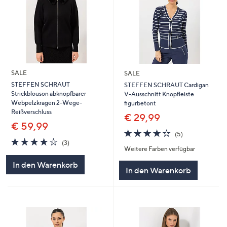
SALE
SALE
STEFFEN SCHRAUT
STEFFEN SCHRAUT Cardigan
Strickblouson abknöpfbarer
V-Ausschnitt Knopfleiste
Webpelzkragen 2-Wege-
figurbetont
Reißverschluss
€ 29,99
€ 59,99
3.8
5
(5)
4.0
3
von
Bewertungen
(3)
Weitere Farben verfügbar
von
Bewertungen
5
5
In den Warenkorb
In den Warenkorb