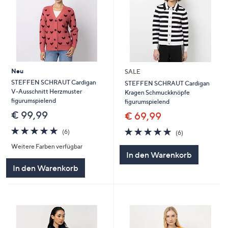
Neu
SALE
STEFFEN SCHRAUT Cardigan
STEFFEN SCHRAUT Cardigan
V-Ausschnitt Herzmuster
Kragen Schmuckknöpfe
figurumspielend
figurumspielend
€ 99,99
€ 69,99
5.0
6
4.8
6
(6)
(6)
von
Bewertungen
von
Bewertungen
Weitere Farben verfügbar
5
5
In den Warenkorb
In den Warenkorb