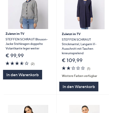
Zuletzt im TV
Zuletzt im TV
STEFFEN SCHRAUT Blouson-
STEFFEN SCHRAUT
Jacke Stehkragen doppelte
Strickmantel, Langarm V-
Volantkante leger weiter
Ausschnitt mit Taschen
knieumspielend
€ 99,99
€ 109,99
3.5
2
(2)
von
Bewertungen
2.0
1
(1)
5
von
Bewertungen
In den Warenkorb
Weitere Farben verfügbar
5
In den Warenkorb