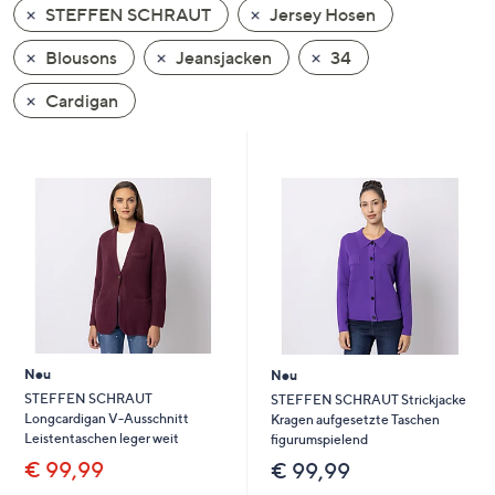
STEFFEN SCHRAUT
Jersey Hosen
oder
wischen
Blousons
Jeansjacken
34
Sie
auf
Cardigan
Touch-
Geräten
nach
links
bzw.
rechts,
um
diese
anzuzeigen.
Neu
Neu
STEFFEN SCHRAUT
STEFFEN SCHRAUT Strickjacke
Longcardigan V-Ausschnitt
Kragen aufgesetzte Taschen
Leistentaschen leger weit
figurumspielend
€ 99,99
€ 99,99