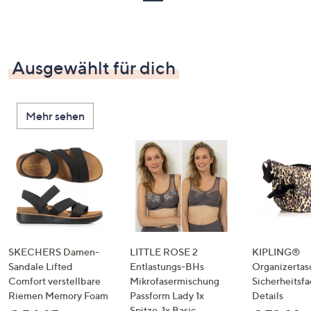
Ausgewählt für dich
Mehr sehen
SKECHERS Damen-
LITTLE ROSE 2
KIPLING®
Sandale Lifted
Entlastungs-BHs
Organizertas
Comfort verstellbare
Mikrofasermischung
Sicherheitsf
Riemen Memory Foam
Passform Lady 1x
Details
Spitze, 1x Basic