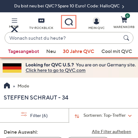
Du bist neu bei QVC? Spare 10 Euro! Code: HalloQVC
Zum
Hauptinhalt
springen
0
MENÜ
WARENKORB
TV-RÜCKBLICK
MEIN QVC
Wonach
suchst
Wenn
du
Tagesangebot
Neu
30 Jahre QVC
Cool mit QVC
Vorschläge
heute?
verfügbar
sind,
verwenden
Sie
Mode
die
STEFFEN SCHRAUT - 34
Pfeiltasten
nach
oben
Sortieren:
Top-Treffer
Filter
(6)
und
nach
Deine Auswahl:
Alle Filter aufheben
unten