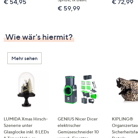
€ 54,95
€ 72,99
€ 59,99
Wie wär's hiermit?
Mehr sehen
LUMIDA Xmas Hirsch-
GENIUS Nicer Dicer
KIPLING®
Szenerie unter
elektrischer
Organizertas
Glasglocke inkl. 8 LEDs
Gemüseschneider 10
Sicherheitsf