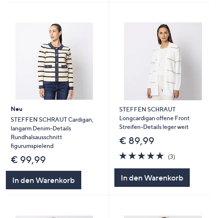
Neu
STEFFEN SCHRAUT
Longcardigan offene Front
STEFFEN SCHRAUT Cardigan,
Streifen-Details leger weit
langarm Denim-Details
Rundhalsausschnitt
€ 89,99
figurumspielend
5.0
3
(3)
€ 99,99
von
Bewertungen
5
In den Warenkorb
In den Warenkorb