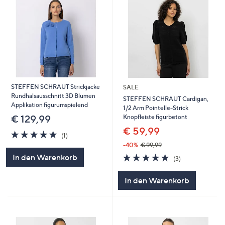
STEFFEN SCHRAUT Strickjacke
SALE
Rundhalsausschnitt 3D Blumen
STEFFEN SCHRAUT Cardigan,
Applikation figurumspielend
1/2 Arm Pointelle-Strick
Knopfleiste figurbetont
€ 129,99
€ 59,99
5.0
1
(1)
von
Bewertungen
-40%
€ 99,99
5
5.0
3
In den Warenkorb
(3)
von
Bewertungen
5
In den Warenkorb