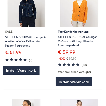
SALE
Top-Kundenbewertung
STEFFEN SCHRAUT Cardigan
STEFFEN SCHRAUT Jeansjacke
V-Ausschnitt Eingrifftaschen
elastische Ware Fellimitat-
figurumspielend
Kragen figurbetont
€ 59,99
€ 51,99
4.8
9
-40%
€ 99,99
(9)
von
Bewertungen
4.7
10
(10)
5
von
Bewertungen
In den Warenkorb
Weitere Farben verfügbar
5
In den Warenkorb