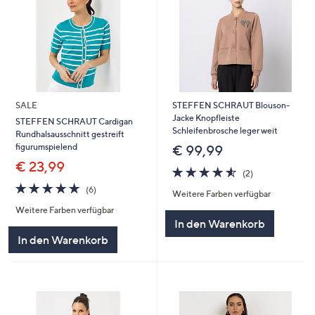
SALE
STEFFEN SCHRAUT Blouson-
Jacke Knopfleiste
STEFFEN SCHRAUT Cardigan
Schleifenbrosche leger weit
Rundhalsausschnitt gestreift
figurumspielend
€ 99,99
€ 23,99
4.5
2
(2)
von
Bewertungen
4.7
6
(6)
Weitere Farben verfügbar
5
von
Bewertungen
Weitere Farben verfügbar
5
In den Warenkorb
In den Warenkorb