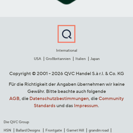
International
USA
Großbritannien
Italien
Japan
Copyright © 2001 - 2026 QVC Handel S.à r.l. & Co. KG
Für die Richtigkeit der Angaben übernehmen wir keine
Gewähr. Bitte beachte auch folgende
AGB
, die
Datenschutzbestimmungen
, die
Community
Standards
und das
Impressum
.
Die QVC Group
HSN
Ballard Designs
Frontgate
Garnet Hill
grandin road