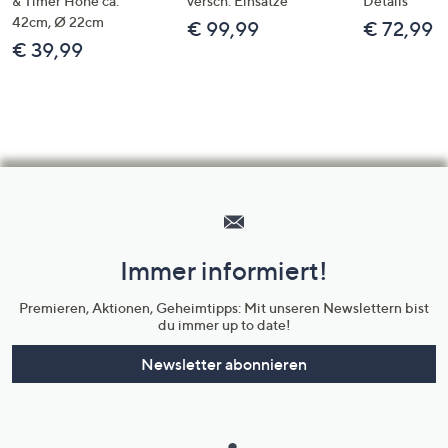
& Timer Höhe ca.
versch. Einsätze
Details
42cm, Ø 22cm
€ 99,99
€ 72,99
€ 39,99
Hilfeseiten,
Service
und
Immer informiert!
Unternehmensinformationen
Premieren, Aktionen, Geheimtipps: Mit unseren Newslettern bist
du immer up to date!
Newsletter abonnieren