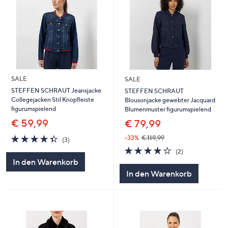
SALE
SALE
STEFFEN SCHRAUT Jeansjacke
STEFFEN SCHRAUT
Collegejacken Stil Knopfleiste
Blousonjacke gewebter Jacquard
figurumspielend
Blumenmuster figurumspielend
€ 59,99
€ 79,99
4.3
3
-33%
€ 119,99
(3)
von
Bewertungen
4.0
2
(2)
5
von
Bewertungen
In den Warenkorb
5
In den Warenkorb