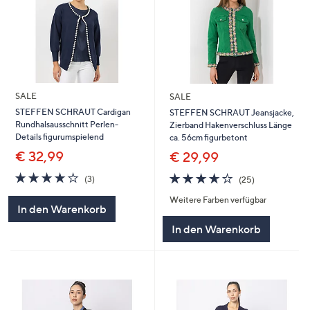
SALE
SALE
STEFFEN SCHRAUT Cardigan
STEFFEN SCHRAUT Jeansjacke,
Rundhalsausschnitt Perlen-
Zierband Hakenverschluss Länge
Details figurumspielend
ca. 56cm figurbetont
€ 32,99
€ 29,99
3.7
3
3.6
25
(3)
(25)
von
Bewertungen
von
Bewertungen
Weitere Farben verfügbar
5
5
In den Warenkorb
In den Warenkorb