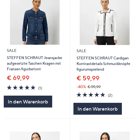
SALE
SALE
STEFFEN SCHRAUT Jeansjacke
STEFFEN SCHRAUT Cardigan
aufgesetzte Taschen Kragen mit
Kontrastdetails Schmuckknöpfe
Fransen figurbetont
figurumspielend
€ 69,99
€ 59,99
5.0
1
-40%
€ 99,99
(1)
von
Bewertungen
5.0
2
(2)
5
von
Bewertungen
In den Warenkorb
5
In den Warenkorb