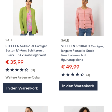
SALE
SALE
STEFFEN SCHRAUT Cardigan
STEFFEN SCHRAUT Cardigan,
Boston 1/1-Arm, Schlitze mit
langarm Pointelle-Strick
ECOVERO Viskose leger weit
Rundhalsausschnitt
figurumspielend
€ 35,99
€ 49,99
4.4
11
(11)
von
Bewertungen
4.3
3
(3)
Weitere Farben verfügbar
5
von
Bewertungen
5
In den Warenkorb
In den Warenkorb