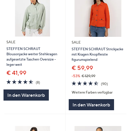
SALE
SALE
STEFFEN SCHRAUT
STEFFEN SCHRAUT Strickjacke
Blousonjacke weiter Stehkragen
mit Kragen Knopfleiste
aufgesetzte Taschen Oversize -
figurumspielend
leger weit
€ 59,99
€ 41,99
-53%
€ 129,99
4.5
8
4.5
90
(8)
(90)
von
Bewertungen
von
Bewertungen
5
Weitere Farben verfügbar
5
In den Warenkorb
In den Warenkorb