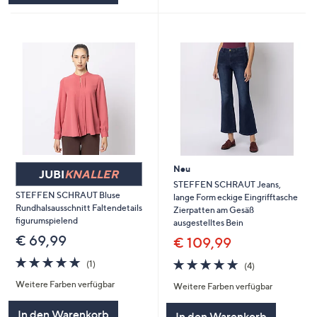
Neu
JUBI
KNALLER
STEFFEN SCHRAUT Jeans,
STEFFEN SCHRAUT Bluse
lange Form eckige Eingrifftasche
Rundhalsausschnitt Faltendetails
Zierpatten am Gesäß
figurumspielend
ausgestelltes Bein
€ 69,99
€ 109,99
5.0
1
5.0
4
(1)
(4)
von
Bewertungen
von
Bewertungen
Weitere Farben verfügbar
5
Weitere Farben verfügbar
5
In den Warenkorb
In den Warenkorb