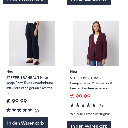
Neu
Neu
STEFFEN SCHRAUT Hose,
STEFFEN SCHRAUT
lange Form Rundumdehnbund
Longcardigan V-Ausschnitt
mit Ziernieten gerades weites
Leistentaschen leger weit
Bein
€ 99,99
€ 99,99
4.7
3
(3)
4.9
7
von
Bewertungen
(7)
Weitere Farben verfügbar
von
Bewertungen
5
5
In den Warenkorb
In den Warenkorb