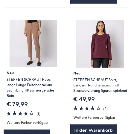
Neu
Neu
STEFFEN SCHRAUT Hose,
STEFFEN SCHRAUT Shirt,
lange Länge Faltendetail am
Langarm Rundhalsausschnitt
Saum Eingrifftaschen gerades
Strassverzierung figurumspielend
Bein
€ 49,99
€ 79,99
4.0
2
(2)
4.0
1
von
Bewertungen
(1)
Weitere Farben verfügbar
von
Bewertungen
5
Weitere Farben verfügbar
5
In den Warenkorb