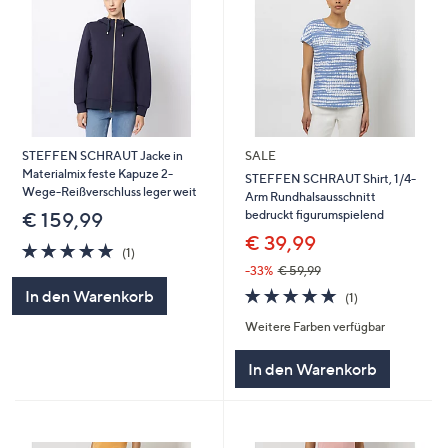
STEFFEN SCHRAUT Jacke in
SALE
Materialmix feste Kapuze 2-
STEFFEN SCHRAUT Shirt, 1/4-
Wege-Reißverschluss leger weit
Arm Rundhalsausschnitt
bedruckt figurumspielend
€ 159,99
€ 39,99
5.0
1
(1)
von
Bewertungen
-33%
€ 59,99
5
5.0
1
In den Warenkorb
(1)
von
Bewertungen
Weitere Farben verfügbar
5
In den Warenkorb