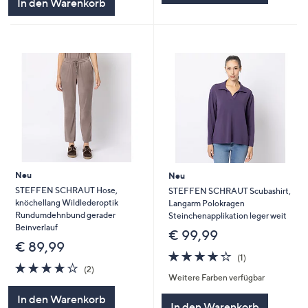
In den Warenkorb
Neu
Neu
STEFFEN SCHRAUT Hose,
STEFFEN SCHRAUT Scubashirt,
knöchellang Wildlederoptik
Langarm Polokragen
Rundumdehnbund gerader
Steinchenapplikation leger weit
Beinverlauf
€ 99,99
€ 89,99
4.0
1
(1)
4.0
2
von
Bewertungen
(2)
Weitere Farben verfügbar
von
Bewertungen
5
5
In den Warenkorb
In den Warenkorb