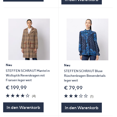
Neu
Neu
STEFFEN SCHRAUT Mantel in
STEFFEN SCHRAUT Bluse
Wolloptik Reverskragen mit
Rüschenkragen Biesendetails
Fransen leger weit
leger weit
€ 199,99
€ 79,99
4.0
4
3.0
1
(4)
(1)
von
Bewertungen
von
Bewertungen
5
5
In den Warenkorb
In den Warenkorb