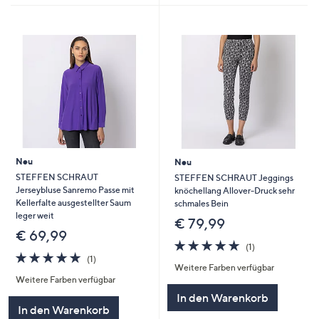
Neu
Neu
STEFFEN SCHRAUT
STEFFEN SCHRAUT Jeggings
Jerseybluse Sanremo Passe mit
knöchellang Allover-Druck sehr
Kellerfalte ausgestellter Saum
schmales Bein
leger weit
€ 79,99
€ 69,99
5.0
1
(1)
5.0
1
von
Bewertungen
(1)
Weitere Farben verfügbar
von
Bewertungen
5
Weitere Farben verfügbar
5
In den Warenkorb
In den Warenkorb