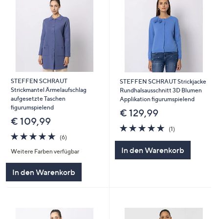
STEFFEN SCHRAUT
STEFFEN SCHRAUT Strickjacke
Strickmantel Ärmelaufschlag
Rundhalsausschnitt 3D Blumen
aufgesetzte Taschen
Applikation figurumspielend
figurumspielend
€ 129,99
€ 109,99
5.0
1
(1)
5.0
6
von
Bewertungen
(6)
von
Bewertungen
5
In den Warenkorb
Weitere Farben verfügbar
5
In den Warenkorb