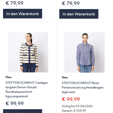
€ 79,99
€ 79,99
In den Warenkorb
In den Warenkorb
Neu
Neu
STEFFEN SCHRAUT Cardigan,
STEFFEN SCHRAUT Bluse
langarm Denim-Details
Perlenverzierung Hemdkragen
Rundhalsausschnitt
leger weit
figurumspielend
€ 99,99
€ 99,99
Gültig bis 09.08.2026
Danach: € 109,99