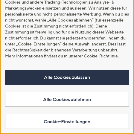
Cookies und andere Tracking-Technologien zu Analyse- &
Marketingzwecken einsetzen und auslesen. Wir nutzen diese für
personalisierte und nicht-personalisierte Werbung. Wenn du dies
nicht wünschst, wähle „Alle Cookies ablehnen“ (für essenzielle
Cookies ist die Zustimmung nicht erforderlich). Deine
Zustimmung ist freiwillig und für die Nutzung dieser Webseite
nicht erforderlich. Du kannst sie jederzeit widerrufen, indem du
unter „Cookie-Einstellungen“ deine Auswahl änderst. Dies lässt
SALE
SALE
die Rechtmäßigkeit der bisherigen Verarbeitung unberührt.
STEFFEN SCHRAUT Jeanshose,
STEFFEN SCHRAUT Poloshirt,
Mehr Informationen findest du in unserer
Cookie-Richtlinie
.
5-Pocket Herz Laserprint
1/2-Arm gestreift
knöchellang konisches Bein
Schmucksteinchen
figurumspielend
€ 59,99
Alle Cookies zulassen
€ 39,99
-45%
€ 109,99
-42%
€ 69,99
5.0
3
(3)
von
Bewertungen
5.0
2
(2)
Alle Cookies ablehnen
5
von
Bewertungen
In den Warenkorb
Weitere Farben verfügbar
5
In den Warenkorb
Cookie-Einstellungen