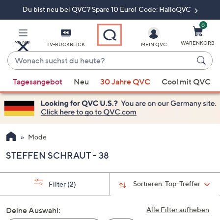
Du bist neu bei QVC? Spare 10 Euro! Code: HalloQVC
Zum
Hauptinhalt
springen
0
MENÜ
WARENKORB
TV-RÜCKBLICK
MEIN QVC
Wonach
suchst
Wenn
du
Tagesangebot
Neu
30 Jahre QVC
Cool mit QVC
Vorschläge
heute?
verfügbar
sind,
verwenden
Sie
Mode
die
STEFFEN SCHRAUT - 38
Pfeiltasten
nach
oben
Sortieren:
Top-Treffer
Filter
(2)
und
nach
Deine Auswahl:
Alle Filter aufheben
unten