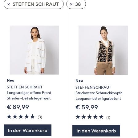
STEFFEN SCHRAUT
38
oder
wischen
Sie
auf
Touch-
Geräten
nach
links
bzw.
rechts,
um
Neu
Neu
diese
STEFFEN SCHRAUT
STEFFEN SCHRAUT
Longcardigan offene Front
Strickweste Schmuckknöpfe
anzuzeigen.
Streifen-Details leger weit
Leopardmuster figurbetont
€ 89,99
€ 59,99
5.0
3
5.0
1
(3)
(1)
von
Bewertungen
von
Bewertungen
5
5
In den Warenkorb
In den Warenkorb