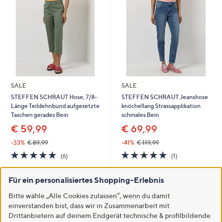
SALE
SALE
STEFFEN SCHRAUT Hose, 7/8-
STEFFEN SCHRAUT Jeanshose
Länge Teildehnbund aufgesetzte
knöchellang Strassapplikation
Taschen gerades Bein
schmales Bein
€ 59,99
€ 69,99
-33%
€ 89,99
-41%
€ 119,99
5.0
6
5.0
1
(6)
(1)
von
Bewertungen
von
Bewertungen
5
5
In den Warenkorb
In den Warenkorb
Für ein personalisiertes Shopping-Erlebnis
Bitte wähle „Alle Cookies zulassen“, wenn du damit
einverstanden bist, dass wir in Zusammenarbeit mit
Drittanbietern auf deinem Endgerät technische & profilbildende