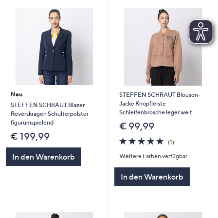
Neu
STEFFEN SCHRAUT Blouson-
Jacke Knopfleiste
STEFFEN SCHRAUT Blazer
Schleifenbrosche leger weit
Reverskragen Schulterpolster
figurumspielend
€ 99,99
€ 199,99
5.0
1
(1)
von
Bewertungen
In den Warenkorb
Weitere Farben verfügbar
5
In den Warenkorb